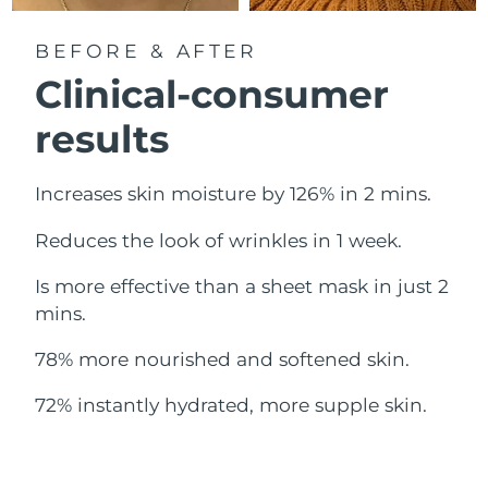
Norwegen
Erwartete Lieferung
8/10/26
BEFORE & AFTER
Oman
Erwartete Lieferung
8/13/26
Clinical-consumer
Philippinen
Erwartete Lieferung
8/13/26
results
Polen
Erwartete Lieferung
8/11/26
Increases skin moisture by 126% in 2 mins.
Portugal
Erwartete Lieferung
8/10/26
Reduces the look of wrinkles in 1 week.
Puerto Rico
Erwartete Lieferung
8/12/26
Is more effective than a sheet mask in just 2
mins.
Katar
Erwartete Lieferung
8/11/26
78% more nourished and softened skin.
Réunion
Erwartete Lieferung
8/15/26
72% instantly hydrated, more supple skin.
Rumänien
Erwartete Lieferung
8/10/26
Russland
Erwartete Lieferung
8/18/26