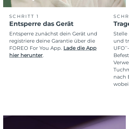
SCHRITT 1
SCHR
Entsperre das Gerät
Trag
Entsperre zunächst dein Gerät und
Stelle
registriere deine Garantie über die
und t
FOREO For You App.
Lade die App
UFO
TM
hier herunter
.
Befes
Verwe
Tuchm
nach 
wobei 