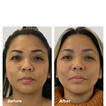
Litauen
Erwartete Lieferung
8/10/26
Luxemburg
Erwartete Lieferung
8/10/26
Sonderverwaltungsregion
Erwartete Lieferung
8/12/26
Macau
Malaysia
Erwartete Lieferung
8/13/26
Malta
Erwartete Lieferung
8/10/26
Mexiko
Erwartete Lieferung
8/14/26
Monaco
Erwartete Lieferung
8/11/26
Niederlande
Erwartete Lieferung
8/10/26
Neuseeland
Erwartete Lieferung
8/10/26
Before
After