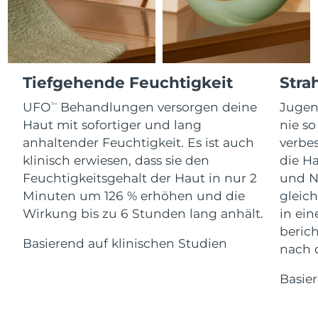
Advanced pore care essentials
For healthy hair
18% PAP
Kosmetik
Männer
Isle of Man
Erwartete Lieferung
8/12/26
Israel
Erwartete Lieferung
8/14/26
Tiefgehende Feuchtigkeit
Stra
Italien
Erwartete Lieferung
8/10/26
UFO
Behandlungen versorgen deine
Jugen
Kaufe alles
TM
Haut mit sofortiger und lang
nie so
Japan
Erwartete Lieferung
8/13/26
anhaltender Feuchtigkeit. Es ist auch
verbes
klinisch erwiesen, dass sie den
die Ha
Jersey
Erwartete Lieferung
8/15/26
FOREO APP
Feuchtigkeitsgehalt der Haut in nur 2
und N
Minuten um 126 % erhöhen und die
gleich
Kasachstan
Erwartete Lieferung
8/12/26
ÜBER
Wirkung bis zu 6 Stunden lang anhält.
in ei
Kuwait
Erwartete Lieferung
8/10/26
beric
Basierend auf klinischen Studien
nach 
Lettland
Erwartete Lieferung
8/10/26
Basie
Libanon
Erwartete Lieferung
8/11/26