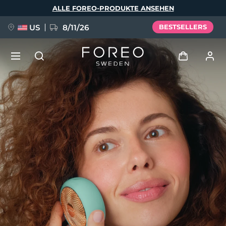
Direkt
ALLE FOREO-PRODUKTE ANSEHEN
zum
Inhalt
US
8/11/26
BESTSELLERS
NEU
Anmelden
Sprache
BREAKING NEWS
Benutzerkonto
English
Deutsch
Español
Meine Geräte
FAQ™ Pure Beauty-Tech Elixir
Français
Italiano
Português
Meine Bestellungen
Polski
Svenska
Русский
Türkçe
简体中文
繁體中文
Meine Adressen
issa™ Teeth Whitening Set
Meine Abonnements