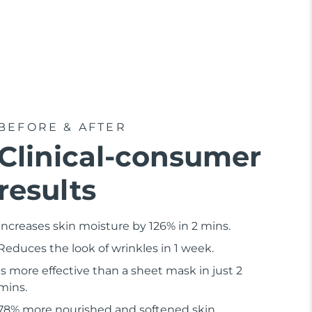
BEFORE & AFTER
Clinical-consumer
results
Increases skin moisture by 126% in 2 mins.
Reduces the look of wrinkles in 1 week.
Is more effective than a sheet mask in just 2
mins.
78% more nourished and softened skin.