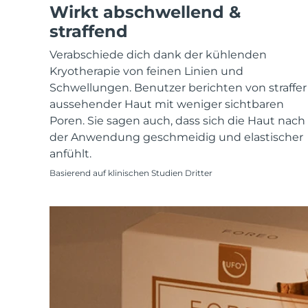
KIWI™ skincare
All acne treatment devices
All revitalizing eye massagers
Wirkt abschwellend &
Serum
issa™ Teeth Whitening Gel
Advanced pore care essentials
For healthy hair
straffend
18% PAP
Kosmetik
Männer
Verabschiede dich dank der kühlenden
Kryotherapie von feinen Linien und
Schwellungen. Benutzer berichten von straffer
aussehender Haut mit weniger sichtbaren
Poren. Sie sagen auch, dass sich die Haut nach
Kaufe alles
der Anwendung geschmeidig und elastischer
anfühlt.
Basierend auf klinischen Studien Dritter
FOREO APP
ÜBER