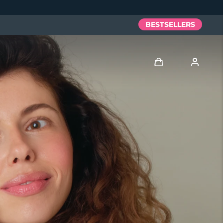
BESTSELLERS
Anmelden
Benutzerkonto
Meine Geräte
Meine Bestellungen
Meine Adressen
Meine Abonnements