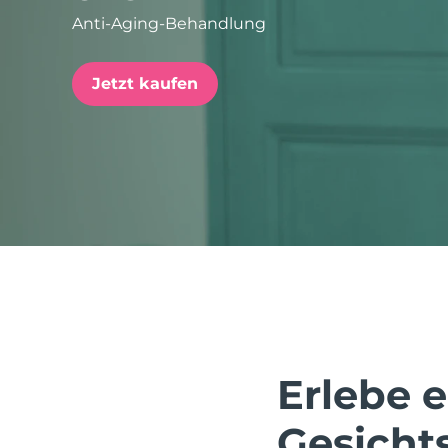
Anti-Aging-Behandlung
issa™ Teeth Whitening Set
Jetzt kaufen
FAQ™ Dual LED Panel
BELIEBT
Sonderangebote
Bestseller
Erlebe 
Gesicht