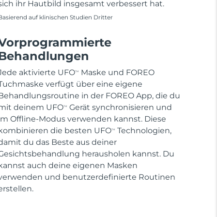
sich ihr Hautbild insgesamt verbessert hat.
Basierend auf klinischen Studien Dritter
Vorprogrammierte
Behandlungen
Jede aktivierte UFO
Maske und FOREO
TM
Tuchmaske verfügt über eine eigene
Behandlungsroutine in der FOREO App, die du
mit deinem UFO
Gerät synchronisieren und
TM
im Offline-Modus verwenden kannst. Diese
kombinieren die besten UFO
Technologien,
TM
damit du das Beste aus deiner
Gesichtsbehandlung herausholen kannst. Du
kannst auch deine eigenen Masken
verwenden und benutzerdefinierte Routinen
erstellen.