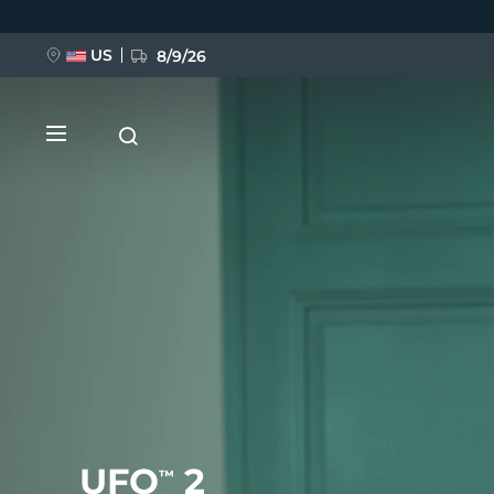
Direkt
zum
Inhalt
US
8/9/26
NEU
BREAKING NEWS
FAQ™ Pure Beauty-Tech Elixir
UFO
2
™