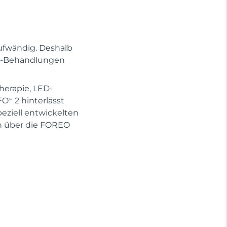
ufwändig. Deshalb
Spa-Behandlungen
herapie, LED-
FO
2 hinterlässt
TM
eziell entwickelten
 über die FOREO