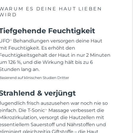
WARUM ES DEINE HAUT LIEBEN
WIRD
Tiefgehende Feuchtigkeit
UFO
Behandlungen versorgen deine Haut
TM
mit Feuchtigkeit. Es erhöht den
Feuchtigkeitsgehalt der Haut in nur 2 Minuten
um 126 %, und die Wirkung hält bis zu 6
Stunden lang an.
Basierend auf klinischen Studien Dritter
Strahlend & verjüngt
Jugendlich frisch auszusehen war noch nie so
einfach. Die T-Sonic
Massage verbessert die
TM
Mikrozirkulation, versorgt die Hautzellen mit
essentiellem Sauerstoff und Nährstoffen und
eliminiert gleichzeitig Giftstoffe – die Haut