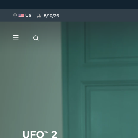
Direkt
zum
Inhalt
US
8/10/26
NEU
BREAKING NEWS
FAQ™ Pure Beauty-Tech Elixir
UFO
2
™