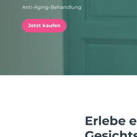
Anti-Aging-Behandlung
issa™ Teeth Whitening Set
Jetzt kaufen
FAQ™ Dual LED Panel
BELIEBT
Sonderangebote
Bestseller
Erlebe 
Gesicht