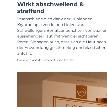
KIWI™ skincare
All acne treatment devices
All revitalizing eye massagers
Wirkt abschwellend &
Serum
issa™ Teeth Whitening Gel
Advanced pore care essentials
For healthy hair
straffend
18% PAP
Kosmetik
Männer
Verabschiede dich dank der kühlenden
Kryotherapie von feinen Linien und
Schwellungen. Benutzer berichten von straffer
aussehender Haut mit weniger sichtbaren
Poren. Sie sagen auch, dass sich die Haut nach
Kaufe alles
der Anwendung geschmeidig und elastischer
anfühlt.
Basierend auf klinischen Studien Dritter
FOREO APP
ÜBER