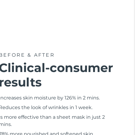
BEFORE & AFTER
Clinical-consumer
results
Increases skin moisture by 126% in 2 mins.
Reduces the look of wrinkles in 1 week.
Is more effective than a sheet mask in just 2
mins.
78% more nourished and softened skin.