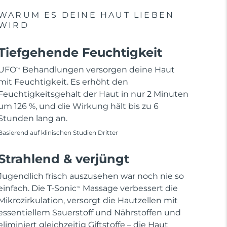
WARUM ES DEINE HAUT LIEBEN
WIRD
Tiefgehende Feuchtigkeit
UFO
Behandlungen versorgen deine Haut
TM
mit Feuchtigkeit. Es erhöht den
Feuchtigkeitsgehalt der Haut in nur 2 Minuten
um 126 %, und die Wirkung hält bis zu 6
Stunden lang an.
Basierend auf klinischen Studien Dritter
Strahlend & verjüngt
Jugendlich frisch auszusehen war noch nie so
einfach. Die T-Sonic
Massage verbessert die
TM
Mikrozirkulation, versorgt die Hautzellen mit
essentiellem Sauerstoff und Nährstoffen und
eliminiert gleichzeitig Giftstoffe – die Haut