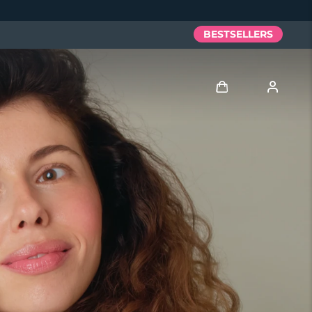
BESTSELLERS
Anmelden
Benutzerkonto
Meine Geräte
Meine Bestellungen
Meine Adressen
Meine Abonnements