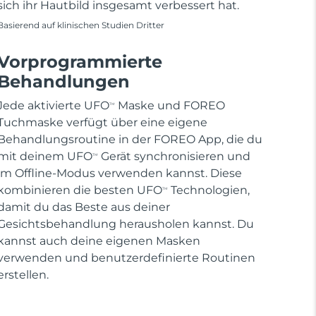
sich ihr Hautbild insgesamt verbessert hat.
Basierend auf klinischen Studien Dritter
Vorprogrammierte
Behandlungen
Jede aktivierte UFO
Maske und FOREO
TM
Tuchmaske verfügt über eine eigene
Behandlungsroutine in der FOREO App, die du
mit deinem UFO
Gerät synchronisieren und
TM
im Offline-Modus verwenden kannst. Diese
kombinieren die besten UFO
Technologien,
TM
damit du das Beste aus deiner
Gesichtsbehandlung herausholen kannst. Du
kannst auch deine eigenen Masken
verwenden und benutzerdefinierte Routinen
erstellen.