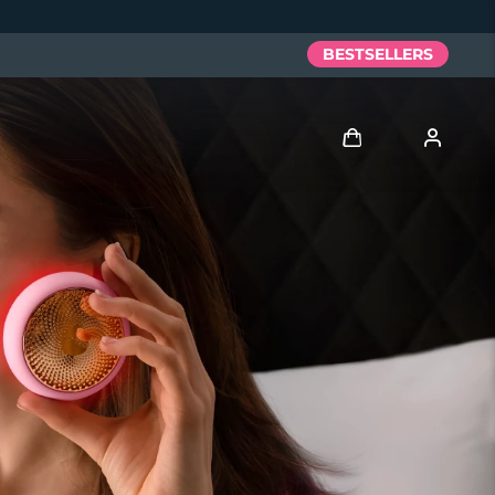
BESTSELLERS
Anmelden
Benutzerkonto
Meine Geräte
Meine Bestellungen
Meine Adressen
Meine Abonnements