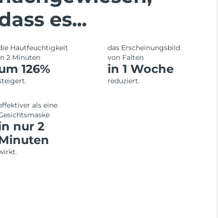
dass es...
die Hautfeuchtigkeit
das Erscheinungsbild
in 2 Minuten
von Falten
um 126%
in 1 Woche
steigert.
reduziert.
effektiver als eine
Gesichtsmaske
in nur 2
Minuten
wirkt.