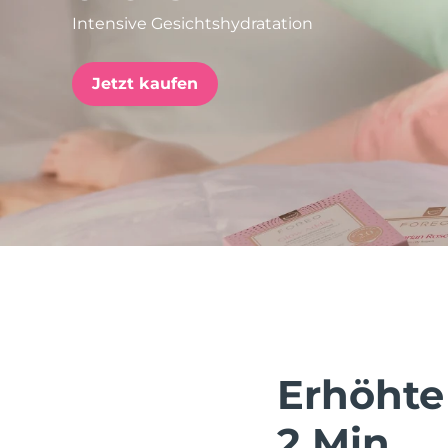
Intensive Gesichtshydratation
issa™ Teeth Whitening Set
Jetzt kaufen
FAQ™ Dual LED Panel
BELIEBT
Sonderangebote
Bestseller
Erhöhte
2 Min.