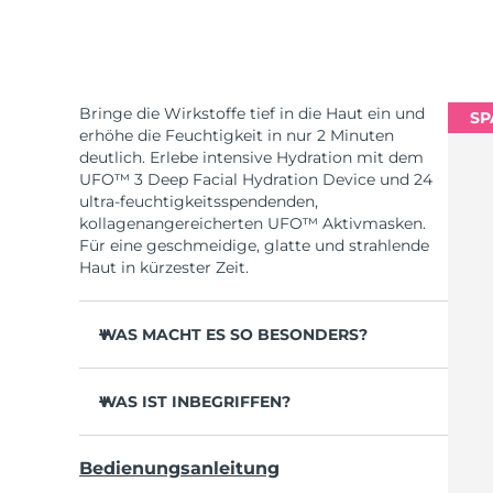
Bringe die Wirkstoffe tief in die Haut ein und
SP
erhöhe die Feuchtigkeit in nur 2 Minuten
deutlich. Erlebe intensive Hydration mit dem
UFO™ 3 Deep Facial Hydration Device und 24
ultra-feuchtigkeitsspendenden,
kollagenangereicherten UFO™ Aktivmasken.
Für eine geschmeidige, glatte und strahlende
Haut in kürzester Zeit.
WAS MACHT ES SO BESONDERS?
Klinisch erwiesen erhöht es die
Hautfeuchtigkeit in 2 Minuten um 126 % und
WAS IST INBEGRIFFEN?
wirkt effektiver als eine Sheet-Maske.
UFO™ 3
Klinisch erwiesen reduziert es das
Bedienungsanleitung
Erscheinungsbild von Falten in nur 1 Woche.
6 x UFO™ Youth Junkie 2.0 Masks, 6 x UFO™