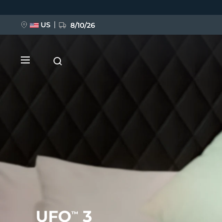
Direkt
zum
Inhalt
US
8/10/26
NEU
BREAKING NEWS
FAQ™ Pure Beauty-Tech Elixir
UFO
3
™