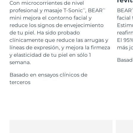
Advanced pore care essentials
Con microcorrientes de nivel
For healthy hair
18% PAP
Israel
Entrega prevista
8/14/26
Cosméticos
Hombres
profesional y masaje T-Sonic
, BEAR
BEAR
TM
TM
T
mini mejora el contorno facial y
facial
Italia
Entrega prevista
8/10/26
reduce los signos de envejecimiento
Estimu
de tu piel. Ha sido probado
reafir
Japón
Entrega prevista
8/13/26
clínicamente que reduce las arrugas y
El 95%
Comprar todo
líneas de expresión, y mejora la firmeza
más jo
Jersey
Entrega prevista
8/15/26
y elasticidad de tu piel en sólo 1
Basad
semana.
Kazajistán
Entrega prevista
8/12/26
FOREO APP
Basado en ensayos clínicos de
Kuwait
Entrega prevista
8/10/26
terceros
ACERCA DE
Letonia
Entrega prevista
8/10/26
Líbano
Entrega prevista
8/11/26
Lituania
Entrega prevista
8/10/26
Luxemburgo
Entrega prevista
8/10/26