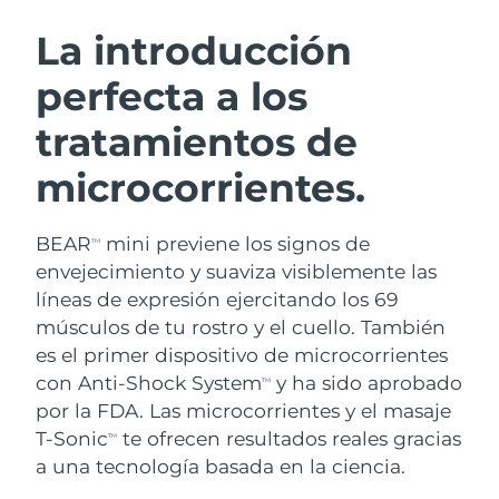
RUTINA SUECAS DE BELLEZA
Austria
Entrega prevista
8/10/26
La introducción
perfecta a los
Baréin
Entrega prevista
8/11/26
tratamientos de
Limpieza facial
Lifting facial
Bélgica
Entrega prevista
8/10/26
LUNA™ 4 pack
BEAR™ 2 pack
microcorrientes.
Bermudas
Entrega prevista
8/16/26
Anti-aging massage
Microcurrent toning
BEAR
mini previene los signos de
Bosnia y Herzegovina
Entrega prevista
8/13/26
TM
Hidratación
Cuidado bucal
envejecimiento y suaviza visiblemente las
LUNA™ 4 Plus
BEAR™ 2 go
Brunéi
líneas de expresión ejercitando los 69
Entrega prevista
8/15/26
UFO™ 3 pack
issa™ 4
Massage, LED heating
Microcurrent toning on-the-go
músculos de tu rostro y el cuello. También
TRATAMIENTO ANTIEDAD FAQ™
Deep facial hydration
Hybrid silicone sonic toothbrush
Bulgaria
Entrega prevista
8/10/26
es el primer dispositivo de microcorrientes
con Anti-Shock System
y ha sido aprobado
NEW
TM
LUNA™ 4 Men
BEAR™ 2 eyes & lips
Canadá
Entrega prevista
8/14/26
UFO™ 3 LED
por la FDA. Las microcorrientes y el masaje
issa™ 4 plus
For men, anti-aging massage
Microcurrent line smoothing device
T-Sonic
te ofrecen resultados reales gracias
Near-infrared and red light therapy
TM
Smart hybrid silicone sonic toothbrush
Chile
Entrega prevista
8/14/26
device
Antiedad
Tratamientos LED
a una tecnología basada en la ciencia.