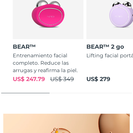
Turquía
Entrega prevista
8/11/26
Emiratos Árabes
Entrega prevista
8/11/26
Unidos
Reino Unido
Entrega prevista
8/10/26
BEAR™
BEAR™ 2 go
Entrenamiento facial
Lifting facial portá
Estados Unidos
Entrega prevista
8/11/26
completo. Reduce las
arrugas y reafirma la piel.
Uzbekistán
Entrega prevista
8/15/26
US$ 247.79
US$ 349
US$ 279
Vietnam
Entrega prevista
8/16/26