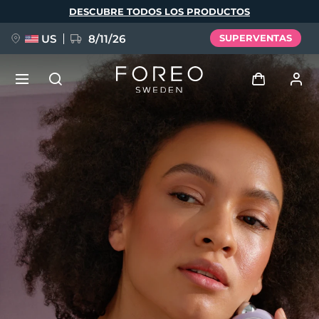
Pasar
DESCUBRE TODOS LOS PRODUCTOS
al
contenido
principal
US
8/11/26
SUPERVENTAS
NUEVO
Iniciar sesión
Idioma
BREAKING NEWS
Perfil de usuario
English
Deutsch
Español
Mis dispositivos
FAQ™ Pure Beauty-Tech Elixir
Français
Italiano
Português
Mis pedidos
Polski
Svenska
Русский
Türkçe
简体中文
繁體中文
Mis direcciones
issa™ Teeth Whitening Set
Mis suscripciones