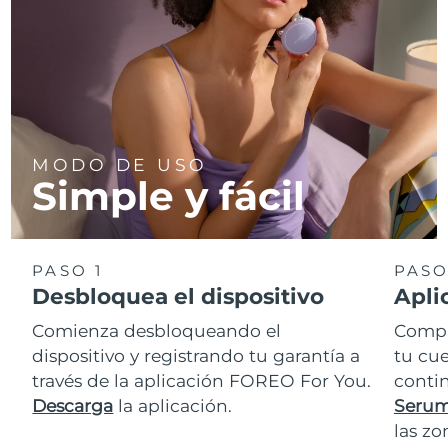
MODO DE USO
Simple y fácil
PASO 1
PASO
Desbloquea el dispositivo
Apli
Comienza desbloqueando el
Comp
dispositivo y registrando tu garantía a
tu cue
través de la aplicación FOREO For You.
conti
Descarga
la aplicación.
Serum
las zo