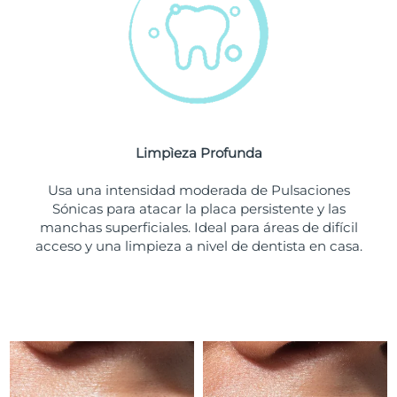
Turquía
Entrega prevista
8/9/26
Emiratos Árabes
Entrega prevista
8/9/26
Unidos
Reino Unido
Entrega prevista
8/8/26
Limpìeza Profunda
Estados Unidos
Entrega prevista
8/9/26
Usa una intensidad moderada de Pulsaciones
Sónicas para atacar la placa persistente y las
Uzbekistán
Entrega prevista
8/13/26
manchas superficiales. Ideal para áreas de difícil
acceso y una limpieza a nivel de dentista en casa.
Vietnam
Entrega prevista
8/14/26