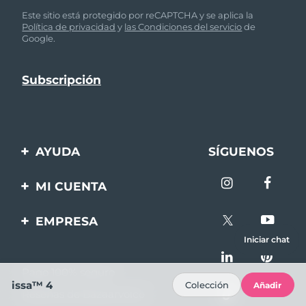
Este sitio está protegido por reCAPTCHA y se aplica la
Política de privacidad
y
las Condiciones del servicio
de
Google.
AYUDA
SÍGUENOS
Contáctanos
MI CUENTA
Pedidos y envíos
Registro de productos
EMPRESA
Garantía y devoluciones
Ayuda
Iniciar chat
Sobre FOREO
Preguntas frecuentes
Pago 100% seguro
Afiliados
Información de la
issa™ 4
Colección
Añadir
Reseñas de Bazaarvoice
batería
Noticias de afiliados