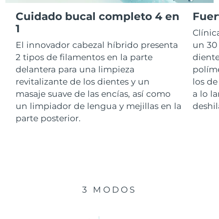
Cuidado bucal completo 4 en
Fuer
RAE de Macao
1
Entrega prevista
8/10/26
Clíni
(China)
El innovador cabezal híbrido presenta
un 30 
Malasia
Entrega prevista
8/11/26
2 tipos de filamentos en la parte
diente
delantera para una limpieza
polím
Malta
Entrega prevista
8/8/26
revitalizante de los dientes y un
los de
masaje suave de las encías, así como
a lo l
México
Entrega prevista
8/12/26
un limpiador de lengua y mejillas en la
deshil
parte posterior.
Mónaco
Entrega prevista
8/9/26
Países Bajos
Entrega prevista
8/8/26
Nueva Zelanda
Entrega prevista
8/8/26
3 MODOS
Noruega
Entrega prevista
8/8/26
Omán
Entrega prevista
8/11/26