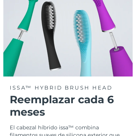
la app FOREO For You.
ISSA™ HYBRID BRUSH HEAD
Reemplazar cada 6
meses
El cabezal híbrido issa™ combina
filamentos suaves de silicona exterior que