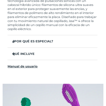
tecnología avanzada de pulsaciones sónicas con un
cabezal híbrido único: filamentos de silicona ultra suaves
en el exterior para proteger suavemente las encías, y
filamentos de polímero de alto rendimiento en el interior
para eliminar eficazmente la placa. Diseñado para trabajar
con tu movimiento natural de cepillado, issa™ 4 ofrece la
simplicidad de un cepillo manual con la eficacia de un
cepillo eléctrico.
¿POR QUÉ ES ESPECIAL?
Clínicamente probado para mejorar la higiene bucal
general en un 140 % en solo 1 mes.
QUÉ INCLUYE
Clínicamente probado para eliminar un 30 % más de
issa™ 4
placa que un cepillo manual regular.
Manual de usuario
Cable de carga USB
Clínicamente probado para reducir la gingivitis.
Estuche de viaje
El cabezal híbrido dura 2 veces más, no necesita
reemplazos hasta después de 6 meses.
Guía de inicio rápido
3 modos de cepillado: Limpieza Profunda,
Manual de issa™
Blanqueamiento y Dientes Sensibles
La tecnología Sonic Pulse proporciona 11,000
pulsaciones por minuto.
Accede a modos de cepillado personalizados a través de