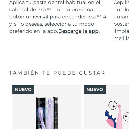
Aplica tu pasta dental habitual en el
Cepill
cabezal de issa™. Luego presiona el
que lo
botón universal para encender issa™ 4
durant
y, si lo deseas, selecciona tu modo
poster
preferido en la app.
Descarga la app.
limpia
mejill
TAMBIÉN TE PUEDE GUSTAR
NUEVO
NUEVO