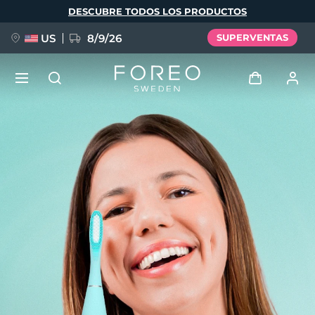
Pasar
DESCUBRE TODOS LOS PRODUCTOS
al
contenido
principal
US
8/9/26
SUPERVENTAS
NUEVO
Iniciar sesión
Idioma
BREAKING NEWS
Perfil de usuario
English
Deutsch
Español
Mis dispositivos
FAQ™ Pure Beauty-Tech Elixir
Français
Italiano
Português
Mis pedidos
Polski
Svenska
Русский
Türkçe
简体中文
繁體中文
Mis direcciones
issa™ Teeth Whitening Set
Mis suscripciones