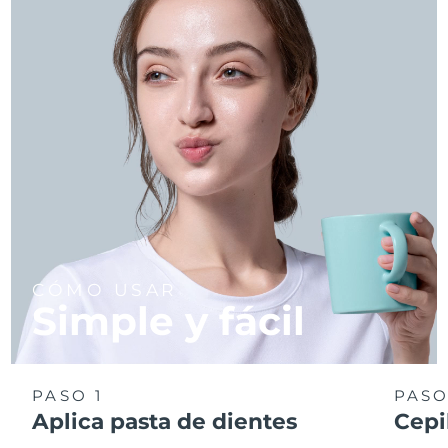
CÓMO USAR
Simple y fácil
PASO 1
PASO
Aplica pasta de dientes
Cepi