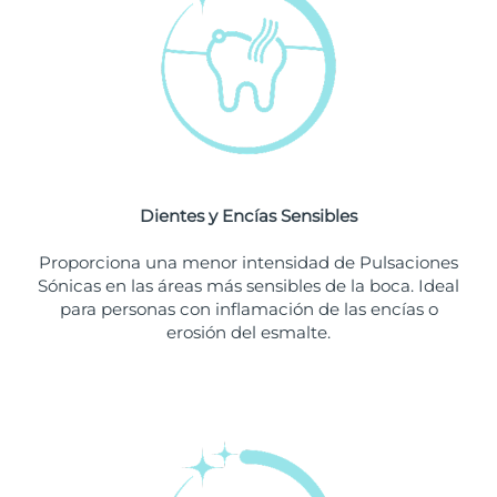
Singapur
Entrega prevista
8/10/26
Eslovaquia
Entrega prevista
8/8/26
Eslovenia
Entrega prevista
8/8/26
Sudáfrica
Entrega prevista
8/16/26
Dientes y Encías Sensibles
Corea del Sur
Entrega prevista
8/10/26
Proporciona una menor intensidad de Pulsaciones
España
Entrega prevista
8/8/26
Sónicas en las áreas más sensibles de la boca. Ideal
para personas con inflamación de las encías o
Suecia
Entrega prevista
8/8/26
erosión del esmalte.
Suiza
Entrega prevista
8/8/26
Taiwán
Entrega prevista
8/13/26
Tailandia
Entrega prevista
8/12/26