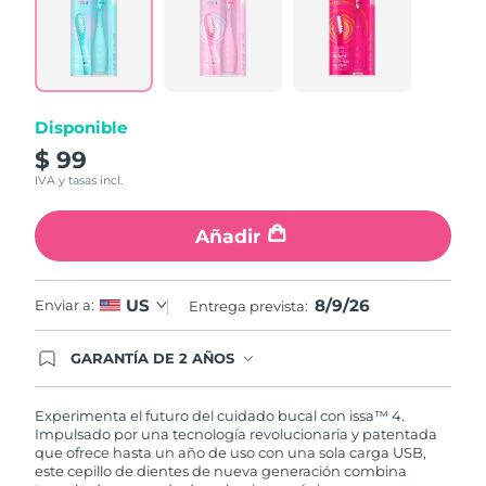
5
Reviews.
Same
page
link.
Disponible
$ 99
IVA y tasas incl.
Añadir
8/9/26
US
Enviar a:
Entrega prevista:
GARANTÍA DE 2 AÑOS
Regístrate hoy y tendrás cobertura total de la
garantía FOREO. Esto quiere decir que, en caso
de tener algún problema durante los 2 años
Experimenta el futuro del cuidado bucal con issa™ 4.
posteriores a tu compra, FOREO te remplazará el
Impulsado por una tecnología revolucionaria y patentada
producto sin cargo alguno.
que ofrece hasta un año de uso con una sola carga USB,
este cepillo de dientes de nueva generación combina