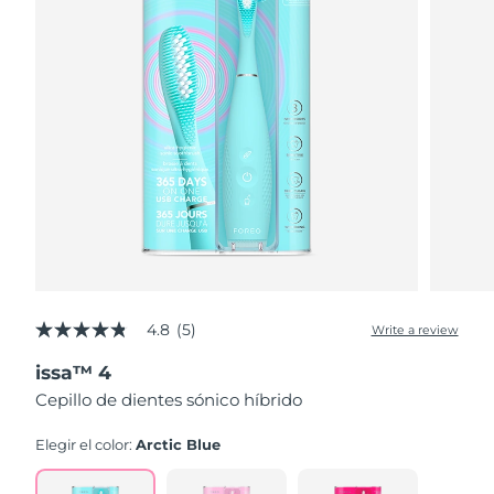
4.8
(5)
Write a review
4.8
out
issa™ 4
of
5
Cepillo de dientes sónico híbrido
stars,
average
rating
Elegir el color:
Arctic Blue
value.
Read