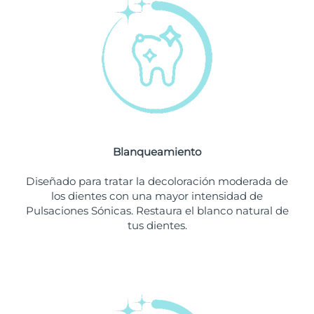
Filipinas
Entrega prevista
8/11/26
Polonia
Entrega prevista
8/9/26
Portugal
Entrega prevista
8/8/26
Puerto Rico
Entrega prevista
8/10/26
Blanqueamiento
Catar
Entrega prevista
8/9/26
Diseñado para tratar la decoloración moderada de
Reunión
Entrega prevista
8/13/26
los dientes con una mayor intensidad de
Pulsaciones Sónicas. Restaura el blanco natural de
tus dientes.
Rumanía
Entrega prevista
8/8/26
Rusia
Entrega prevista
8/16/26
Arabia Saudí
Entrega prevista
8/9/26