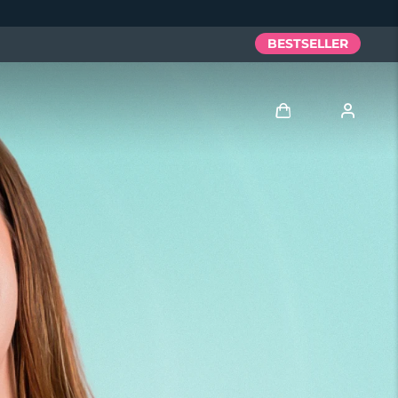
BESTSELLER
Accedi
Profilo utente
I miei dispositivi
I miei ordini
I miei indirizzi
I miei abbonamenti