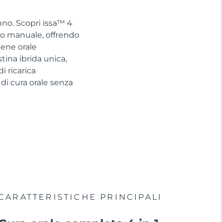
nno. Scopri issa™ 4
no manuale, offrendo
iene orale
tina ibrida unica,
 ricarica
di cura orale senza
CARATTERISTICHE PRINCIPALI