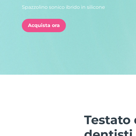
Spazzolino sonico ibrido in silicone
issa™ Teeth Whitening Set
Acquista ora
FAQ™ Dual LED Panel
POPOLARE
Offerte speciali
Bestseller
Testato 
dentisti