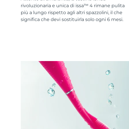
Skincare KIWI™
All acne treatment devices
All revitalizing eye massagers
Serum
rivoluzionaria e unica di issa™ 4 rimane pulita
issa™ Teeth Whitening Gel
Advanced pore care essentials
For healthy hair
più a lungo rispetto agli altri spazzolini, il che
18% PAP
significa che devi sostituirla solo ogni 6 mesi.
Cosmetici
Uomini
Vedi tutto
APP FOREO
CHI SIAMO