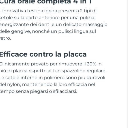
Cura orale completa 4 in 1
L'innovativa testina ibrida presenta 2 tipi di
setole sulla parte anteriore per una pulizia
energizzante dei denti e un delicato massaggio
delle gengive, nonché un pulisci lingua sul
retro.
Efficace contro la placca
Clinicamente provato per rimuovere il 30% in
più di placca rispetto al tuo spazzolino regolare.
Le setole interne in polimero sono più durevoli
del nylon, mantenendo la loro efficacia nel
tempo senza piegarsi o sfilacciarsi.