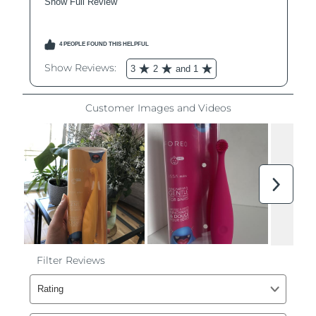
Filipinas
Entrega prevista
8/12/26
Polonia
Entrega prevista
8/10/26
Portugal
Entrega prevista
8/9/26
Puerto Rico
Entrega prevista
8/11/26
Catar
Entrega prevista
8/10/26
Reunión
Entrega prevista
8/14/26
Rumanía
Entrega prevista
8/9/26
Rusia
Entrega prevista
8/17/26
Arabia Saudí
Entrega prevista
8/10/26