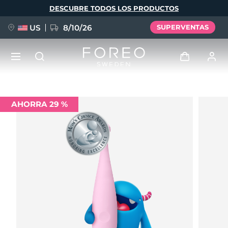
Pasar
DESCUBRE TODOS LOS PRODUCTOS
al
contenido
principal
US
8/10/26
SUPERVENTAS
NUEVO
Iniciar sesión
AHORRA 29 %
Idioma
BREAKING NEWS
Perfil de usuario
English
Deutsch
Español
Mis dispositivos
FAQ™ Pure Beauty-Tech Elixir
Français
Italiano
Português
Mis pedidos
Polski
Svenska
Русский
Türkçe
简体中文
繁體中文
Mis direcciones
issa™ Teeth Whitening Set
Mis suscripciones