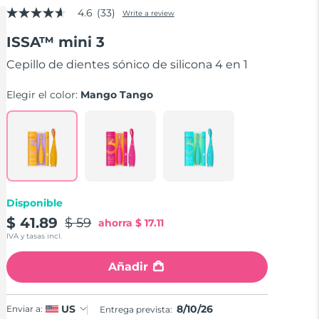
4.6
(33)
Write a review
4.6
out
ISSA™ mini 3
of
5
stars,
Cepillo de dientes sónico de silicona 4 en 1
average
rating
Elegir el color:
Mango Tango
value.
Read
33
Reviews.
Same
page
link.
Disponible
$ 41.89
$ 59
ahorra
$ 17.11
IVA y tasas incl.
Añadir
8/10/26
US
Enviar a:
Entrega prevista: