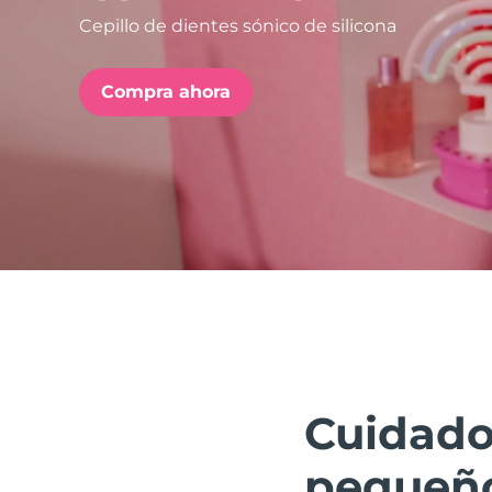
Cepillo de dientes sónico de silicona
issa™ Teeth Whitening Set
Compra ahora
FAQ™ Dual LED Panel
POPULAR
Sorpresas especiales
Superventas
Cuidado
pequeño