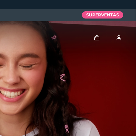
SUPERVENTAS
Iniciar sesión
Perfil de usuario
Mis dispositivos
Mis pedidos
Mis direcciones
Mis suscripciones