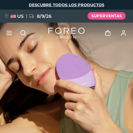
Pasar
DESCUBRE TODOS LOS PRODUCTOS
al
contenido
principal
US
8/9/26
SUPERVENTAS
NUEVO
Iniciar sesión
Idioma
BREAKING NEWS
Perfil de usuario
English
Deutsch
Español
Mis dispositivos
FAQ™ Pure Beauty-Tech Elixir
Français
Italiano
Português
Mis pedidos
Polski
Svenska
Русский
Türkçe
简体中文
繁體中文
Mis direcciones
issa™ Teeth Whitening Set
Mis suscripciones