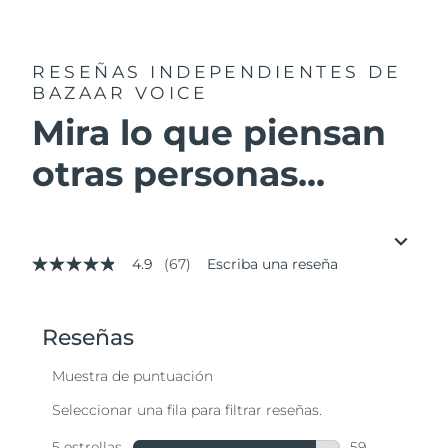
RESEÑAS INDEPENDIENTES
DE
BAZAAR VOICE
Mira lo que piensan
otras personas...
4.9
(67)
Escriba una reseña
4.9
de
5
estrellas,
valor
medio
de
valoración.
Read
67
Reviews.
Enlace