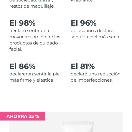
restos de maquillaje.
Filipinas
Entrega prevista
11/08/2026
El 98%
El 96%
Polonia
Entrega prevista
09/08/2026
declaró sentir una
de usuarios declaró
mayor absorción de los
sentir la piel más sana.
Portugal
Entrega prevista
08/08/2026
productos de cuidado
facial.
Puerto Rico
Entrega prevista
10/08/2026
El 86%
El 81%
Catar
Entrega prevista
09/08/2026
declararon sentir la piel
declaró una reducción
más firme y elástica.
de imperfecciones.
Reunión
Entrega prevista
13/08/2026
Rumanía
Entrega prevista
08/08/2026
Rusia
Entrega prevista
16/08/2026
AHORRA 25 %
Arabia Saudí
Entrega prevista
09/08/2026