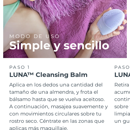
MODO DE USO
Simple y sencillo
PASO 1
PASO
LUNA™ Cleansing Balm
LUNA
Aplica en los dedos una cantidad del
Retira
tamaño de una almendra, y frota el
acumul
bálsamo hasta que se vuelva aceitoso.
conti
A continuación, masajea suavemente y
sobre 
con movimientos circulares sobre tu
limpi
rostro seco. Céntrate en las zonas que
un gu
aplicas más maquillaje.