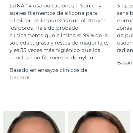
Advanced pore care essentials
For healthy hair
LUNA
4 usa pulsaciones T-Sonic
y
3 tipo
18% PAP
TM
TM
Israel
Entrega prevista
12/08/2026
Cosméticos
Hombres
suaves filamentos de silicona para
sensib
eliminar las impurezas que obstruyen
normal
Italia
Entrega prevista
08/08/2026
los poros. Ha sido probado
zonas 
clínicamente que elimina el 99% de la
de pu
Japón
Entrega prevista
11/08/2026
suciedad, grasa y restos de maquillaje,
usuari
Comprar todo
Jersey
Entrega prevista
13/08/2026
y es 35 veces más higiénico que los
radian
cepillos con filamentos de nylon.
Basad
Kazajistán
Entrega prevista
10/08/2026
Basado en ensayos clínicos de
FOREO APP
Kuwait
terceros
Entrega prevista
08/08/2026
ACERCA DE
Letonia
Entrega prevista
08/08/2026
Líbano
Entrega prevista
09/08/2026
Lituania
Entrega prevista
08/08/2026
Luxemburgo
Entrega prevista
08/08/2026