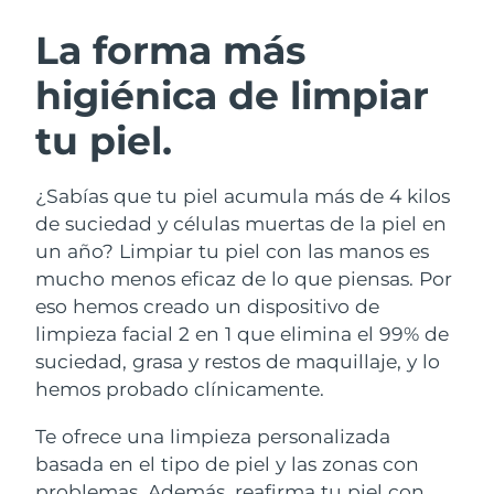
RUTINA SUECAS DE BELLEZA
Austria
Entrega prevista
08/08/2026
La forma más
higiénica de limpiar
Baréin
Entrega prevista
09/08/2026
tu piel.
Limpieza facial
Lifting facial
Bélgica
Entrega prevista
08/08/2026
LUNA™ 4 pack
BEAR™ 2 pack
Bermudas
Entrega prevista
14/08/2026
¿Sabías que tu piel acumula más de 4 kilos
Anti-aging massage
Microcurrent toning
de suciedad y células muertas de la piel en
Bosnia y Herzegovina
Entrega prevista
11/08/2026
un año? Limpiar tu piel con las manos es
Hidratación
Cuidado bucal
mucho menos eficaz de lo que piensas. Por
LUNA™ 4 Plus
BEAR™ 2 go
Brunéi
Entrega prevista
13/08/2026
UFO™ 3 pack
issa™ 4
eso hemos creado un dispositivo de
Massage, LED heating
Microcurrent toning on-the-go
TRATAMIENTO ANTIEDAD FAQ™
limpieza facial 2 en 1 que elimina el 99% de
Deep facial hydration
Hybrid silicone sonic toothbrush
Bulgaria
Entrega prevista
08/08/2026
suciedad, grasa y restos de maquillaje, y lo
NEW
hemos probado clínicamente.
LUNA™ 4 Men
BEAR™ 2 eyes & lips
Canadá
Entrega prevista
12/08/2026
UFO™ 3 LED
issa™ 4 plus
For men, anti-aging massage
Microcurrent line smoothing device
Te ofrece una limpieza personalizada
Near-infrared and red light therapy
Smart hybrid silicone sonic toothbrush
Chile
Entrega prevista
12/08/2026
device
Antiedad
Tratamientos LED
basada en el tipo de piel y las zonas con
problemas. Además, reafirma tu piel con