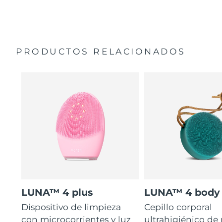
35 veces más higiénico que los cepillos con filamentos
Manual general
de nailon.
Garantía de 2 años (España, Portugal, Suecia: Garantía
de 3 años)
PRODUCTOS RELACIONADOS
LUNA™ 4 plus
LUNA™ 4 body
Dispositivo de limpieza
Cepillo corporal
con microcorrientes y luz
ultrahigiénico de