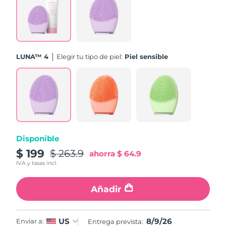
Turquía
Entrega prevista
09/08/2026
Emiratos Árabes
Entrega prevista
09/08/2026
Unidos
LUNA™ 4
Elegir tu tipo de piel:
Piel sensible
Reino Unido
Entrega prevista
08/08/2026
Estados Unidos
Entrega prevista
09/08/2026
Uzbekistán
Entrega prevista
13/08/2026
Disponible
Vietnam
Entrega prevista
14/08/2026
$ 199
$ 263.9
ahorra
$ 64.9
IVA y tasas incl.
Añadir
8/9/26
US
Enviar a:
Entrega prevista: