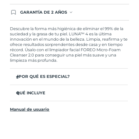
GARANTÍA DE 2 AÑOS
Regístrate hoy y tendrás cobertura total de la
garantía FOREO. Esto quiere decir que, en caso
de tener algún problema durante los 2 años
Descubre la forma más higiénica de eliminar el 99% de la
posteriores a tu compra, FOREO te remplazará el
suciedad y la grasa de tu piel. LUNA™ 4 es la última
producto sin cargo alguno.
innovación en el mundo de la belleza. Limpia, reafirma y te
ofrece resultados sorprendentes desde casa y en tiempo
récord. Úsalo con el limpiador facial FOREO Micro-Foam
Cleanser 2.0 para conseguir una piel más suave y una
limpieza más profunda.
¿POR QUÉ ES ESPECIAL?
El 96% de los usuarios declaró sentir la piel más
saludable. El 81% confirmó una reducción de
QUÉ INCLUYE
imperfecciones.
LUNA™ 4
Elimina las impurezas y la grasa sin dañar la piel.
Manual de usuario
LUNA™ Micro-Foam Cleanser 2.0
El 86% de los usuarios declaró sentir la piel más firme y
elástica.
Cable de carga USB
Nutre y protege la piel del daño causado por los
Bolsa de transporte
radicales libres.
Guía de inicio rápido