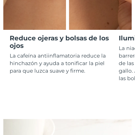
RAE de Macao
Entrega prevista
8/12/26
(China)
Malasia
Entrega prevista
8/13/26
Reduce ojeras y bolsas de los
Ilum
ojos
La nia
Malta
Entrega prevista
8/10/26
La cafeína antiinflamatoria reduce la
barrer
México
Entrega prevista
8/14/26
hinchazón y ayuda a tonificar la piel
de las
para que luzca suave y firme.
gallo.
Mónaco
Entrega prevista
8/11/26
las bo
Países Bajos
Entrega prevista
8/10/26
Nueva Zelanda
Entrega prevista
8/10/26
Noruega
Entrega prevista
8/10/26
Omán
Entrega prevista
8/13/26