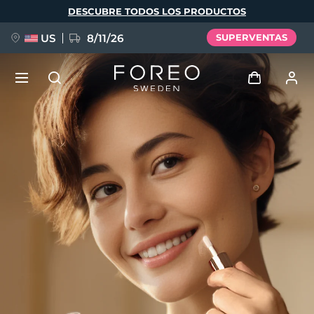
Pasar
DESCUBRE TODOS LOS PRODUCTOS
al
contenido
principal
US
8/11/26
SUPERVENTAS
NUEVO
Iniciar sesión
Idioma
BREAKING NEWS
Perfil de usuario
English
Deutsch
Español
Mis dispositivos
FAQ™ Pure Beauty-Tech Elixir
Français
Italiano
Português
Mis pedidos
Polski
Svenska
Русский
Türkçe
简体中文
繁體中文
Mis direcciones
issa™ Teeth Whitening Set
Mis suscripciones