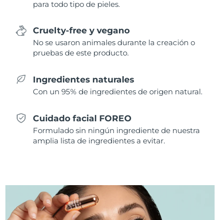
para todo tipo de pieles.
Singapur
Entrega prevista
8/12/26
Cruelty-free y vegano
Eslovaquia
Entrega prevista
8/10/26
No se usaron animales durante la creación o
pruebas de este producto.
Eslovenia
Entrega prevista
8/10/26
Sudáfrica
Entrega prevista
8/18/26
Ingredientes naturales
Con un 95% de ingredientes de origen natural.
Corea del Sur
Entrega prevista
8/12/26
Cuidado facial FOREO
España
Entrega prevista
8/10/26
Formulado sin ningún ingrediente de nuestra
amplia lista de ingredientes a evitar.
Suecia
Entrega prevista
8/10/26
Suiza
Entrega prevista
8/10/26
Taiwán
Entrega prevista
8/15/26
Tailandia
Entrega prevista
8/14/26