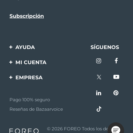
AYUDA
SÍGUENOS
Contáctanos
MI CUENTA
Pedidos y envíos
Registro de productos
EMPRESA
Garantía y devoluciones
Ayuda
Sobre FOREO
Preguntas frecuentes
Pago 100% seguro
Afiliados
Información de la
Reseñas de Bazaarvoice
batería
Noticias de afiliados
MYSA
© 2026 FOREO Todos los derechos