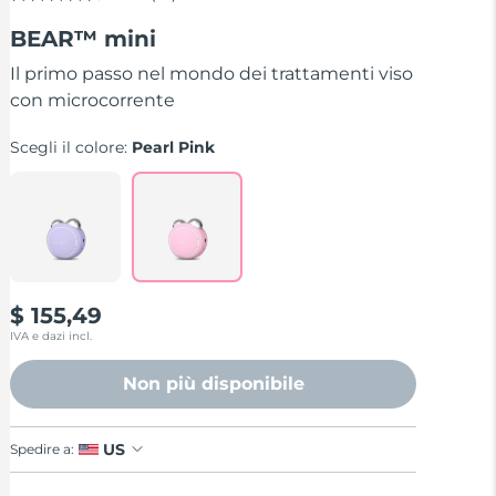
4.6
out
BEAR™ mini
of
5
stars,
Il primo passo nel mondo dei trattamenti viso
average
con microcorrente
rating
value.
Read
Scegli il colore:
Pearl Pink
91
Reviews.
Same
page
link.
$ 155,49
IVA e dazi incl.
Non più disponibile
US
Spedire a: