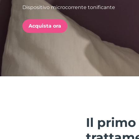
Dispositivo microcorrente tonificante
issa™ Teeth Whitening Set
Acquista ora
FAQ™ Dual LED Panel
POPOLARE
Offerte speciali
Bestseller
Il prim
trattame