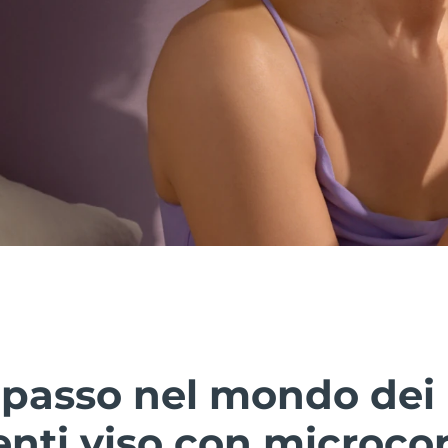
o passo nel mondo dei
nti viso con microcor