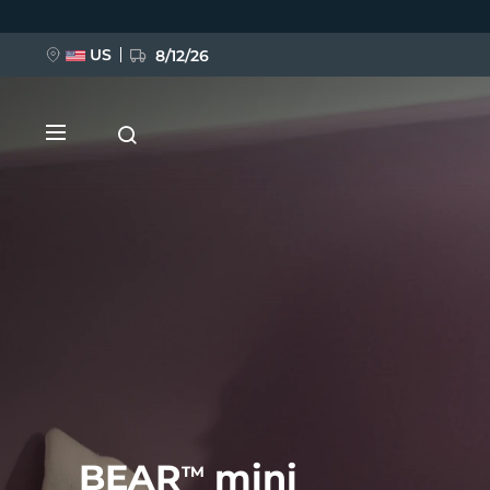
Salta
al
contenuto
principale
US
8/12/26
NUOVO
BREAKING NEWS
FAQ™ Pure Beauty-Tech Elixir
BEAR
mini
TM