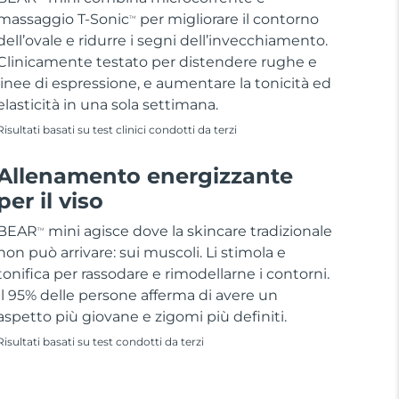
massaggio T-Sonic
per migliorare il contorno
TM
dell’ovale e ridurre i segni dell’invecchiamento.
Clinicamente testato per distendere rughe e
linee di espressione, e aumentare la tonicità ed
elasticità in una sola settimana.
Risultati basati su test clinici condotti da terzi
Allenamento energizzante
per il viso
BEAR
mini agisce dove la skincare tradizionale
TM
non può arrivare: sui muscoli. Li stimola e
tonifica per rassodare e rimodellarne i contorni.
Il 95% delle persone afferma di avere un
aspetto più giovane e zigomi più definiti.
Risultati basati su test condotti da terzi