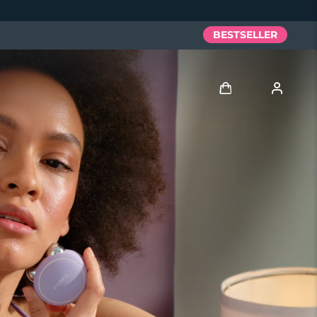
BESTSELLER
Accedi
Profilo utente
I miei dispositivi
I miei ordini
I miei indirizzi
I miei abbonamenti