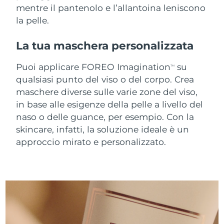
mentre il pantenolo e l’allantoina leniscono
Turchia
Consegna stimata
09/08/26
la pelle.
Emirati Arabi Uniti
Consegna stimata
09/08/26
La tua maschera personalizzata
Regno Unito
Consegna stimata
08/08/26
Puoi applicare FOREO Imagination
su
TM
Stati Uniti
qualsiasi punto del viso o del corpo. Crea
Consegna stimata
09/08/26
maschere diverse sulle varie zone del viso,
Uzbekistan
Consegna stimata
13/08/26
in base alle esigenze della pelle a livello del
naso o delle guance, per esempio. Con la
Vietnam
Consegna stimata
14/08/26
skincare, infatti, la soluzione ideale è un
approccio mirato e personalizzato.