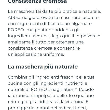
Consistenza cremosa
Slovacchia
Consegna stimata
08/08/26
La maschera fai da te più pratica e naturale.
Abbiamo già provato le maschere fai da te
Slovenia
Consegna stimata
08/08/26
con ingredienti difficili da amalgamare.
FOREO Imagination
addensa gli
TM
Sudafrica
Consegna stimata
16/08/26
ingredienti acquosi, lega quelli in polvere e
amalgama il tutto per ottenere una
Corea del Sud
Consegna stimata
10/08/26
consistenza cremosa e consentire
un’applicazione uniforme.
Spagna
Consegna stimata
08/08/26
La maschera più naturale
Svezia
Consegna stimata
08/08/26
Combina gli ingredienti freschi della tua
Svizzera
Consegna stimata
08/08/26
cucina con gli ingredienti nutrienti e
naturali di FOREO Imagination
. L’acido
TM
Taiwan
Consegna stimata
13/08/26
ialuronico rimpolpa la pelle, lo squalano
reintegra gli acidi grassi, la vitamina E
Thailandia
Consegna stimata
12/08/26
protegge dai danni dei radicali liberi,