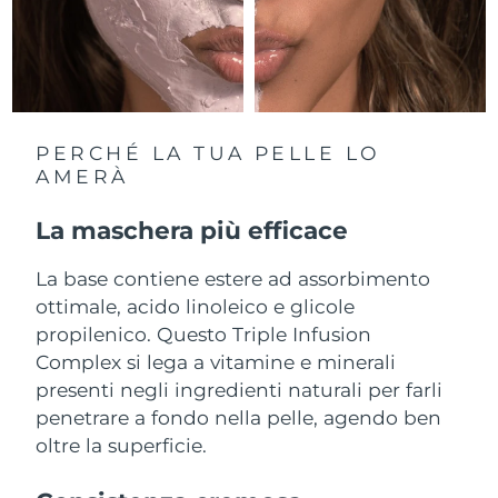
Filippine
Consegna stimata
11/08/26
Polonia
Consegna stimata
09/08/26
Portogallo
Consegna stimata
08/08/26
PERCHÉ LA TUA PELLE LO
AMERÀ
Portorico
Consegna stimata
10/08/26
La maschera più efficace
Qatar
Consegna stimata
09/08/26
La base contiene estere ad assorbimento
Riunione
Consegna stimata
13/08/26
ottimale, acido linoleico e glicole
propilenico. Questo Triple Infusion
Romania
Consegna stimata
08/08/26
Complex si lega a vitamine e minerali
Russia
presenti negli ingredienti naturali per farli
Consegna stimata
16/08/26
penetrare a fondo nella pelle, agendo ben
Arabia Saudita
Consegna stimata
09/08/26
oltre la superficie.
Singapore
Consegna stimata
10/08/26