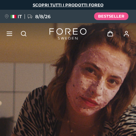
Salta
SCOPRI TUTTI I PRODOTTI FOREO
al
contenuto
principale
IT
8/8/26
BESTSELLER
NUOVO
Accedi
Lingua
BREAKING NEWS
Profilo utente
English
Deutsch
Español
I miei dispositivi
FAQ™ Pure Beauty-Tech Elixir
Français
Italiano
Português
I miei ordini
Polski
Svenska
Русский
Türkçe
简体中文
繁體中文
I miei indirizzi
issa™ Teeth Whitening Set
I miei abbonamenti