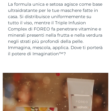
La formula unica e setosa agisce come base
Israele
Consegna stimata
12/08/26
Vedi tutto
ultraidratante per le tue maschere fatte in
casa. Si distribuisce uniformemente su
Italia
Consegna stimata
08/08/26
tutto il viso, mentre il Triple Infusion
APP FOREO
Complex di FOREO fa penetrare vitamine e
Giappone
Consegna stimata
11/08/26
minerali presenti nella frutta e nella verdura
CHI SIAMO
Jersey
negli strati più profondi della pelle.
Consegna stimata
13/08/26
Immagina, mescola, applica. Dove ti porterà
Kazakistan
Consegna stimata
10/08/26
il potere di Imagination™?
Kuwait
Consegna stimata
08/08/26
Lettonia
Consegna stimata
08/08/26
Libano
Consegna stimata
09/08/26
Lituania
Consegna stimata
08/08/26
Lussemburgo
Consegna stimata
08/08/26