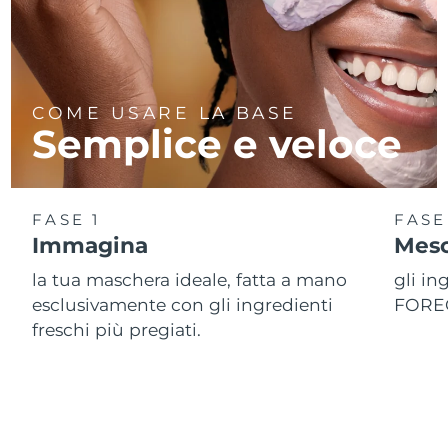
COME USARE LA BASE
Semplice e veloce
FASE 1
FASE
Immagina
Mesc
la tua maschera ideale, fatta a mano
gli in
esclusivamente con gli ingredienti
FOREO
freschi più pregiati.