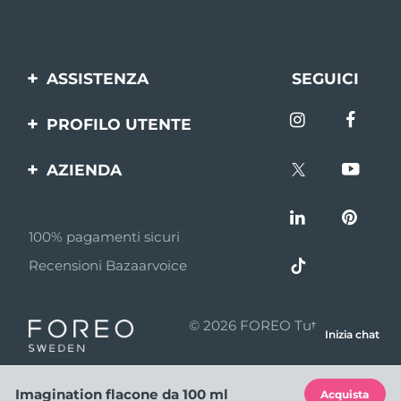
ASSISTENZA
SEGUICI
Contattaci
PROFILO UTENTE
Ordini e spedizioni
Registrazione del
AZIENDA
prodotto
Garanzia e resi
FOREO
Aiuto
Recesso dal contratto
100% pagamenti sicuri
Affiliazione
FAQ
Recensioni Bazaarvoice
Notizie di affiliazione
Informazioni sulla
batteria
MYSA
© 2026 FOREO Tutti i diritti
Inizia chat
Sconto giovani
riservati
Rivenditori
Imagination flacone da 100 ml
Acquista