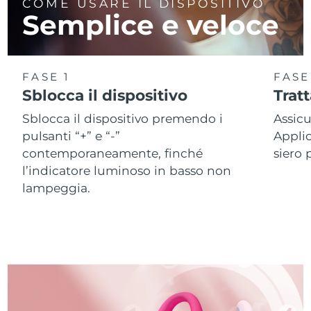
COME USARE IL DISPOSITIVO
Semplice e veloce
FASE 1
FASE
Sblocca il dispositivo
Trat
Sblocca il dispositivo premendo i
Assicu
pulsanti “+” e “-”
Applic
contemporaneamente, finché
siero 
l’indicatore luminoso in basso non
lampeggia.