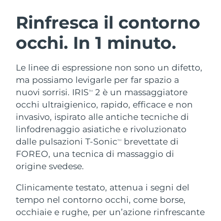
ROUTINE BEAUTY SVEDESI
Austria
Consegna stimata
8/8/26
Rinfresca il contorno
occhi. In 1 minuto.
Bahrein
Consegna stimata
8/9/26
Detersione viso
Lifting viso
Belgio
Consegna stimata
8/8/26
Le linee di espressione non sono un difetto,
LUNA™ 4 pacchetto
BEAR™ 2 pacchetto
ma possiamo levigarle per far spazio a
Bermuda
Consegna stimata
8/14/26
Anti-aging massage
Microcurrent toning
nuovi sorrisi. IRIS
2 è un massaggiatore
TM
occhi ultraigienico, rapido, efficace e non
Bosnia ed
Consegna stimata
8/11/26
invasivo, ispirato alle antiche tecniche di
Idratazione
Igiene orale
Erzegovina
LUNA™ 4 Plus
BEAR™ 2 go
linfodrenaggio asiatiche e rivoluzionato
UFO™ 3 pacchetto
issa™ 4
Massage, LED heating
Microcurrent toning on-the-go
dalle pulsazioni T-Sonic
brevettate di
Brunei
Consegna stimata
8/13/26
TM
TRATTAMENTI ANTI-AGE FAQ™
Deep facial hydration
Hybrid silicone sonic toothbrush
FOREO, una tecnica di massaggio di
Bulgaria
origine svedese.
Consegna stimata
8/8/26
NEW
LUNA™ 4 Men
BEAR™ 2 eyes & lips
UFO™ 3 LED
issa™ 4 plus
Clinicamente testato, attenua i segni del
Canada
For men, anti-aging massage
Microcurrent line smoothing device
Consegna stimata
8/12/26
Near-infrared and red light therapy
tempo nel contorno occhi, come borse,
Smart hybrid silicone sonic toothbrush
device
Anti-age
Trattamenti LED
Cile
occhiaie e rughe, per un’azione rinfrescante
Consegna stimata
8/12/26