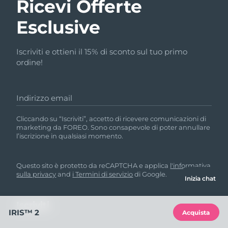
Ricevi Offerte
Esclusive
Iscriviti e ottieni il 15% di sconto sul tuo primo
ordine!
Indirizzo email
Cliccando su “Iscriviti”, accetto di ricevere comunicazioni di
marketing da FOREO. Sono consapevole di poter annullare
l’iscrizione in qualsiasi momento.
Questo sito è protetto da reCAPTCHA e applica
l'informativa
sulla privacy
and
i Termini di servizio
di Google.
Inizia chat
IRIS™ 2
Acquista