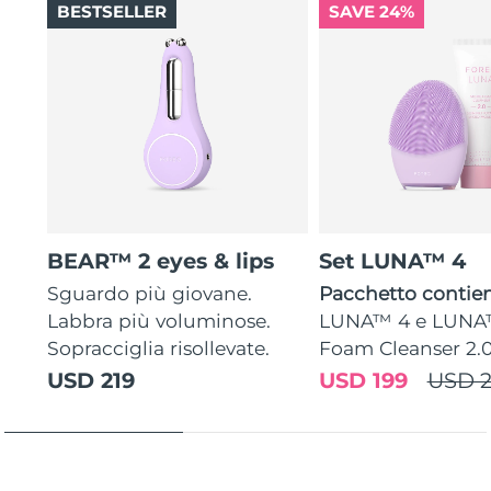
BESTSELLER
SAVE 24%
BEAR™ 2 eyes & lips
Set LUNA™ 4
Sguardo più giovane.
Pacchetto contien
Labbra più voluminose.
LUNA™ 4 e LUNA
Sopracciglia risollevate.
Foam Cleanser 2.
USD 219
USD 199
USD 2