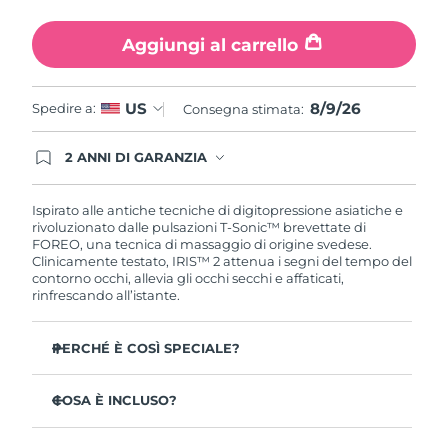
Turchia
Consegna stimata
8/9/26
Aggiungi al carrello
Emirati Arabi Uniti
Consegna stimata
8/9/26
8/9/26
US
Spedire a:
Regno Unito
Consegna stimata:
Consegna stimata
8/8/26
Stati Uniti
2 ANNI DI GARANZIA
Consegna stimata
8/9/26
Gli ordini registrati oggi avranno una copertura
completa della garanzia FOREO. Questo significa
Uzbekistan
Consegna stimata
8/13/26
che, in caso di difetti nei primi 2 anni dalla data di
Ispirato alle antiche tecniche di digitopressione asiatiche e
acquisto, FOREO sostituirà il tuo prodotto
rivoluzionato dalle pulsazioni T-Sonic™ brevettate di
gratuitamente.
FOREO, una tecnica di massaggio di origine svedese.
Vietnam
Consegna stimata
8/14/26
Clinicamente testato, IRIS™ 2 attenua i segni del tempo del
contorno occhi, allevia gli occhi secchi e affaticati,
rinfrescando all’istante.
PERCHÉ È COSÌ SPECIALE?
Approvato dagli oftalmologi come trattamento sicuro
ed efficace per il contorno occhi.
COSA È INCLUSO?
3,5 volte più efficace nel ridurre le borse sotto gli occhi*
IRIS
2
™