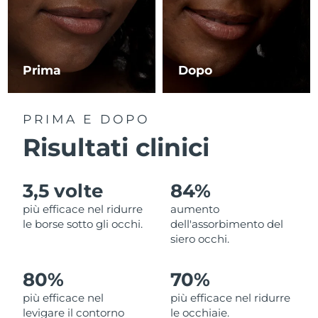
RAS di Macao
Consegna stimata
8/10/26
Malaysia
Consegna stimata
8/11/26
Prima
Dopo
Malta
Consegna stimata
8/8/26
PRIMA E DOPO
Messico
Consegna stimata
8/12/26
Risultati clinici
Monaco
Consegna stimata
8/9/26
3,5 volte
84%
Paesi Bassi
Consegna stimata
8/8/26
più efficace nel ridurre
aumento
le borse sotto gli occhi.
dell'assorbimento del
Nuova Zelanda
Consegna stimata
8/8/26
siero occhi.
Norvegia
Consegna stimata
8/8/26
80%
70%
più efficace nel
più efficace nel ridurre
Oman
Consegna stimata
8/11/26
levigare il contorno
le occhiaie.