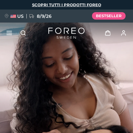
Salta
SCOPRI TUTTI I PRODOTTI FOREO
al
contenuto
principale
US
8/9/26
BESTSELLER
NUOVO
Accedi
Lingua
BREAKING NEWS
Profilo utente
English
Deutsch
Español
I miei dispositivi
FAQ™ Pure Beauty-Tech Elixir
Français
Italiano
Português
I miei ordini
Polski
Svenska
Русский
Türkçe
简体中文
繁體中文
I miei indirizzi
issa™ Teeth Whitening Set
I miei abbonamenti