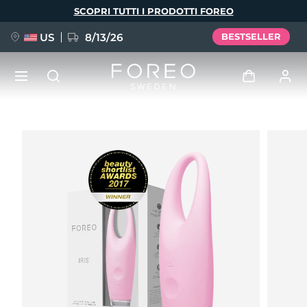
Salta
SCOPRI TUTTI I PRODOTTI FOREO
al
contenuto
principale
US
8/13/26
BESTSELLER
NUOVO
Accedi
Lingua
BREAKING NEWS
Profilo utente
English
Deutsch
Español
I miei dispositivi
FAQ™ Pure Beauty-Tech Elixir
Français
Italiano
Português
I miei ordini
Polski
Svenska
Русский
Türkçe
简体中文
繁體中文
I miei indirizzi
issa™ Teeth Whitening Set
I miei abbonamenti