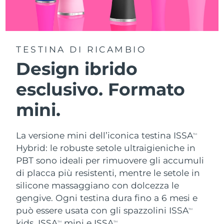
TESTINA DI RICAMBIO
Design ibrido
esclusivo. Formato
mini.
La versione mini dell’iconica testina ISSA
TM
Hybrid: le robuste setole ultraigieniche in
PBT sono ideali per rimuovere gli accumuli
di placca più resistenti, mentre le setole in
silicone massaggiano con dolcezza le
gengive. Ogni testina dura fino a 6 mesi e
può essere usata con gli spazzolini ISSA
TM
kids, ISSA
mini e ISSA
.
TM
TM