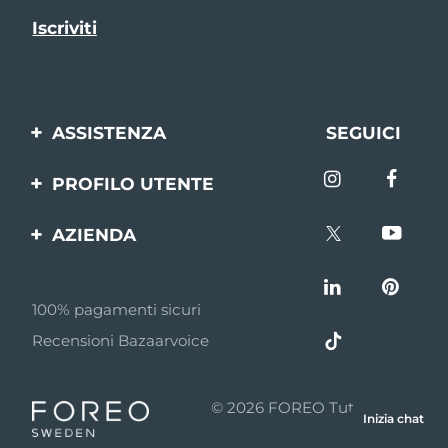
ASSISTENZA
SEGUICI
Contattaci
PROFILO UTENTE
Ordini e spedizioni
Registrazione del
AZIENDA
prodotto
Garanzia e resi
FOREO
Aiuto
FAQ
100% pagamenti sicuri
Affiliazione
Informazioni sulla
Recensioni Bazaarvoice
batteria
Notizie di affiliazione
MYSA
© 2026 FOREO Tutti i diritti
Inizia chat
Rivenditori
riservati