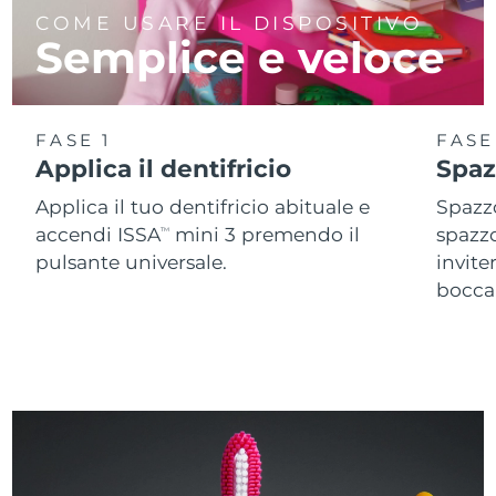
COME USARE IL DISPOSITIVO
Semplice e veloce
FASE 1
FASE
Applica il dentifricio
Spaz
Applica il tuo dentifricio abituale e
Spazzo
accendi ISSA
mini 3 premendo il
spazz
TM
pulsante universale.
invite
bocca 