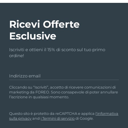
Ricevi Offerte
Esclusive
Iscriviti e ottieni il 15% di sconto sul tuo primo
ordine!
Indirizzo email
Cliccando su “Iscriviti”, accetto di ricevere comunicazioni di
marketing da FOREO. Sono consapevole di poter annullare
l’iscrizione in qualsiasi momento.
Questo sito è protetto da reCAPTCHA e applica
l'informativa
sulla privacy
and
i Termini di servizio
di Google.