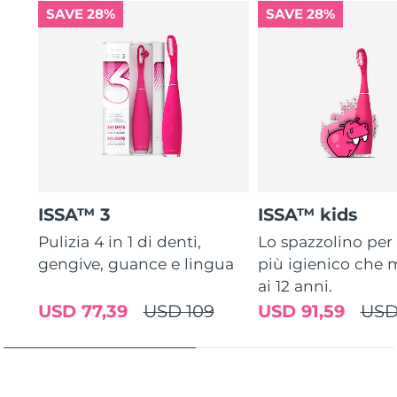
SAVE 28%
SAVE 28%
ISSA™ 3
ISSA™ kids
Pulizia 4 in 1 di denti,
Lo spazzolino pe
gengive, guance e lingua
più igienico che m
ai 12 anni.
USD 77,39
USD 109
USD 91,59
USD