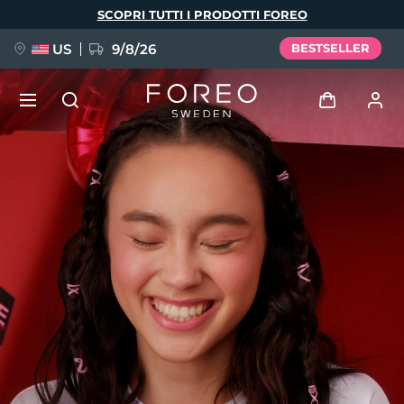
Salta
SCOPRI TUTTI I PRODOTTI FOREO
al
contenuto
principale
US
9/8/26
BESTSELLER
NUOVO
Accedi
Lingua
BREAKING NEWS
Profilo utente
English
Deutsch
Español
I miei dispositivi
FAQ™ Pure Beauty-Tech Elixir
Français
Italiano
Português
I miei ordini
Polski
Svenska
Русский
Türkçe
简体中文
繁體中文
I miei indirizzi
issa™ Teeth Whitening Set
I miei abbonamenti