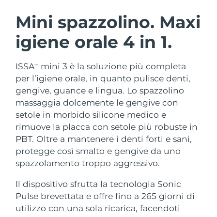
ROUTINE BEAUTY SVEDESI
Austria
Consegna stimata
08/08/2026
Mini spazzolino. Maxi
igiene orale
4 in 1.
Bahrein
Consegna stimata
09/08/2026
Detersione viso
Lifting viso
Belgio
Consegna stimata
08/08/2026
ISSA
mini 3 è la soluzione più completa
TM
LUNA™ 4 pacchetto
BEAR™ 2 pacchetto
per l’igiene orale, in quanto pulisce denti,
Bermuda
Consegna stimata
14/08/2026
Anti-aging massage
Microcurrent toning
gengive, guance e lingua. Lo spazzolino
massaggia dolcemente le gengive con
Bosnia ed
Consegna stimata
11/08/2026
setole in morbido silicone medico e
Idratazione
Igiene orale
Erzegovina
LUNA™ 4 Plus
BEAR™ 2 go
rimuove la placca con setole più robuste in
UFO™ 3 pacchetto
issa™ 4
Massage, LED heating
Microcurrent toning on-the-go
PBT. Oltre a mantenere i denti forti e sani,
Brunei
Consegna stimata
13/08/2026
TRATTAMENTI ANTI-AGE FAQ™
Deep facial hydration
Hybrid silicone sonic toothbrush
protegge così smalto e gengive da uno
Bulgaria
spazzolamento troppo aggressivo.
Consegna stimata
08/08/2026
NEW
LUNA™ 4 Men
BEAR™ 2 eyes & lips
UFO™ 3 LED
issa™ 4 plus
Il dispositivo sfrutta la tecnologia Sonic
Canada
For men, anti-aging massage
Microcurrent line smoothing device
Consegna stimata
12/08/2026
Near-infrared and red light therapy
Pulse brevettata e offre fino a 265 giorni di
Smart hybrid silicone sonic toothbrush
device
Anti-age
Trattamenti LED
Cile
utilizzo con una sola ricarica, facendoti
Consegna stimata
12/08/2026