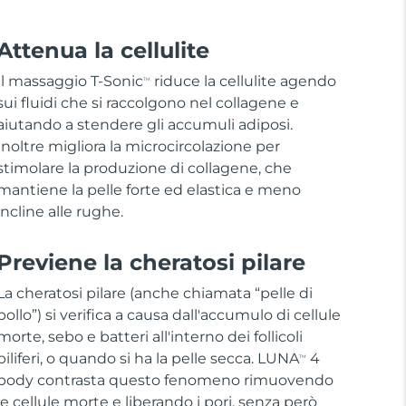
Attenua la cellulite
Il massaggio T-Sonic
riduce la cellulite agendo
TM
sui fluidi che si raccolgono nel collagene e
aiutando a stendere gli accumuli adiposi.
Inoltre migliora la microcircolazione per
stimolare la produzione di collagene, che
mantiene la pelle forte ed elastica e meno
incline alle rughe.
Previene la cheratosi pilare
La cheratosi pilare (anche chiamata “pelle di
pollo”) si verifica a causa dall'accumulo di cellule
morte, sebo e batteri all'interno dei follicoli
piliferi, o quando si ha la pelle secca. LUNA
4
TM
body contrasta questo fenomeno rimuovendo
le cellule morte e liberando i pori, senza però