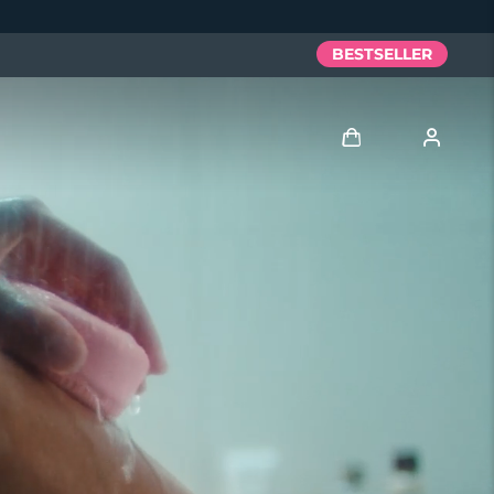
BESTSELLER
Accedi
Profilo utente
I miei dispositivi
I miei ordini
I miei indirizzi
I miei abbonamenti