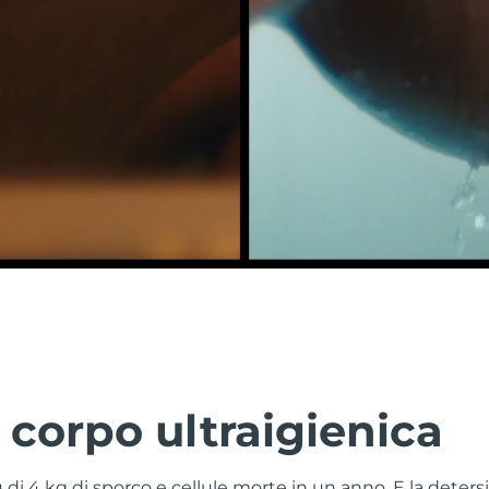
corpo ultraigienica
 di 4 kg di sporco e cellule morte in un anno. E la dete