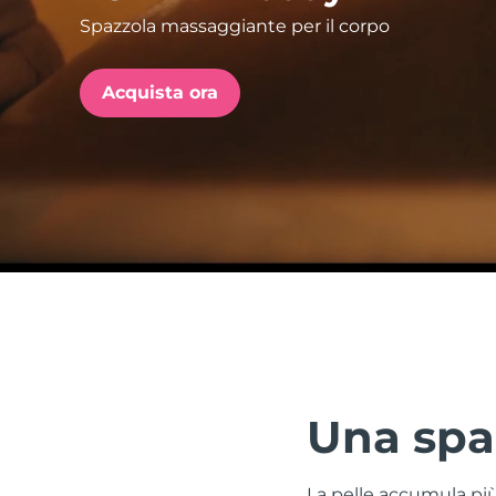
Spazzola massaggiante per il corpo
issa™ Teeth Whitening Set
Acquista ora
FAQ™ Dual LED Panel
POPOLARE
Offerte speciali
Bestseller
Una spa 
La pelle accumula più