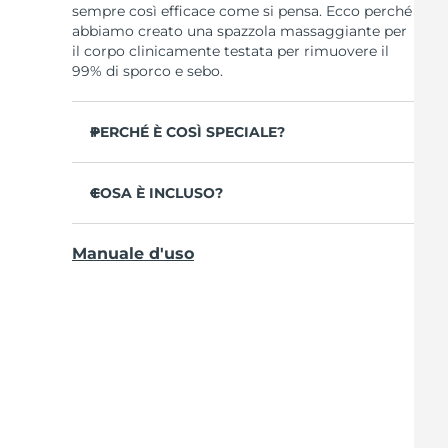
sempre così efficace come si pensa. Ecco perché
abbiamo creato una spazzola massaggiante per
il corpo clinicamente testata per rimuovere il
99% di sporco e sebo.
PERCHÉ È COSÌ SPECIALE?
35 volte più igienico delle spazzole con setole
in nylon.
COSA È INCLUSO?
Deterge profondamente per ridurre le
LUNA
4 body
TM
imperfezioni.
Manuale d'uso
Cavo di ricarica USB
Migliora l’aspetto della cellulite.
Guida rapida
Previene la cheratosi pilare e i peli sottopelle.
Manuale informativo
Prepara la pelle per un migliore assorbimento
di creme e lozioni.
Garanzia di 2 anni (Spagna, Portogallo, Svezia:
Garanzia di 3 anni)
Spazzola flessibile impermeabile al 100%, dal
design ergonomico e con 8 livelli di intensità.