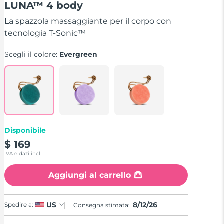
LUNA™ 4 body
su
5
,
La spazzola massaggiante per il corpo con
valore
tecnologia T-Sonic™
di
valutazione
medio.
Scegli il colore:
Evergreen
Read
62
Reviews.
Stesso
link
alla
pagina.
Disponibile
$ 169
IVA e dazi incl.
Aggiungi al carrello
8/12/26
US
Spedire a:
Consegna stimata: