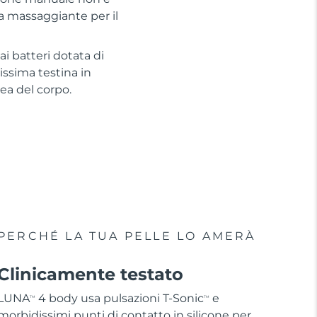
a massaggiante per il
i batteri dotata di
issima testina in
rea del corpo.
PERCHÉ LA TUA PELLE LO AMERÀ
Clinicamente testato
LUNA
4 body usa pulsazioni T-Sonic
e
TM
TM
morbidissimi punti di contatto in silicone per