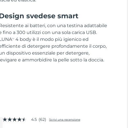
Design svedese smart
Resistente ai batteri, con una testina adattabile
e fino a 300 utilizzi con una sola carica USB.
LUNA
4 body è il modo più igienico ed
TM
efficiente di detergere profondamente il corpo,
un dispositivo essenziale per detergere,
levigare e ammorbidire la pelle sotto la doccia.
4.5
(62)
Scrivi una recensione
4.5
stelle