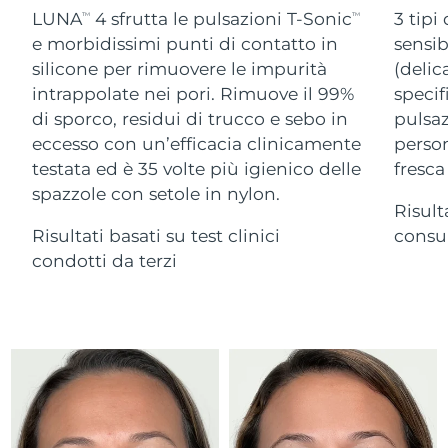
Advanced pore care essentials
For healthy hair
LUNA
4 sfrutta le pulsazioni T-Sonic
3 tipi
18% PAP
TM
TM
Israele
Consegna stimata
13/08/2026
Cosmetici
Uomini
e morbidissimi punti di contatto in
sensib
silicone per rimuovere le impurità
(delic
Italia
Consegna stimata
09/08/2026
intrappolate nei pori. Rimuove il 99%
specif
di sporco, residui di trucco e sebo in
pulsaz
Giappone
Consegna stimata
12/08/2026
eccesso con un’efficacia clinicamente
person
Vedi tutto
Jersey
Consegna stimata
14/08/2026
testata ed è 35 volte più igienico delle
fresca
spazzole con setole in nylon.
Risult
Kazakistan
Consegna stimata
11/08/2026
Risultati basati su test clinici
consum
APP FOREO
Kuwait
condotti da terzi
Consegna stimata
09/08/2026
CHI SIAMO
Lettonia
Consegna stimata
09/08/2026
Libano
Consegna stimata
10/08/2026
Lituania
Consegna stimata
09/08/2026
Lussemburgo
Consegna stimata
09/08/2026