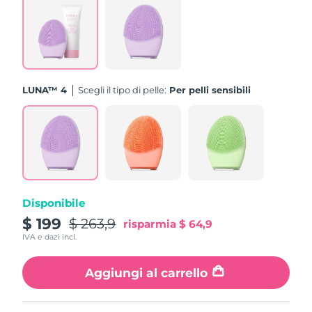
Turchia
Consegna stimata
10/08/2026
Emirati Arabi Uniti
Consegna stimata
10/08/2026
Regno Unito
Consegna stimata
09/08/2026
LUNA™ 4
Scegli il tipo di pelle:
Per pelli sensibili
Stati Uniti
Consegna stimata
10/08/2026
Uzbekistan
Consegna stimata
14/08/2026
Vietnam
Consegna stimata
15/08/2026
Disponibile
$ 199
$ 263,9
risparmia
$ 64,9
IVA e dazi incl.
Aggiungi al carrello