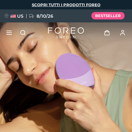
Salta
SCOPRI TUTTI I PRODOTTI FOREO
al
contenuto
principale
US
8/10/26
BESTSELLER
NUOVO
Accedi
Lingua
BREAKING NEWS
Profilo utente
English
Deutsch
Español
I miei dispositivi
FAQ™ Pure Beauty-Tech Elixir
Français
Italiano
Português
I miei ordini
Polski
Svenska
Русский
Türkçe
简体中文
繁體中文
I miei indirizzi
issa™ Teeth Whitening Set
I miei abbonamenti