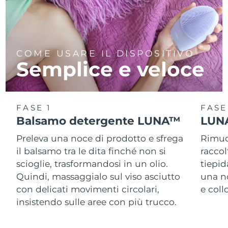
COME USARE IL DISPOSITIVO
Semplice e veloce
FASE 1
FASE
Balsamo detergente LUNA™
LUNA
Preleva una noce di prodotto e sfrega
Rimuov
il balsamo tra le dita finché non si
racco
scioglie, trasformandosi in un olio.
tiepid
Quindi, massaggialo sul viso asciutto
una n
con delicati movimenti circolari,
e col
insistendo sulle aree con più trucco.