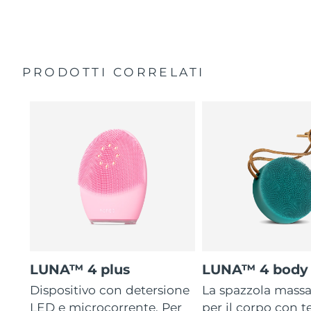
35 volte più igienico delle spazzole con setole in nylon.
Custodia da viaggio
Garanzia di 2 anni (Spagna, Portogallo, Svezia: Garanzia
di 3 anni)
PRODOTTI CORRELATI
LUNA™ 4 plus
LUNA™ 4 body
Dispositivo con detersione
La spazzola mass
LED e microcorrente. Per
per il corpo con 