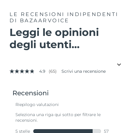
LE RECENSIONI INDIPENDENTI
DI BAZAARVOICE
Leggi le opinioni
degli utenti...
4.9
(65)
Scrivi una recensione
4.9
stelle
su
5
,
valore
di
valutazione
medio.
Read
65
Reviews.
Stesso