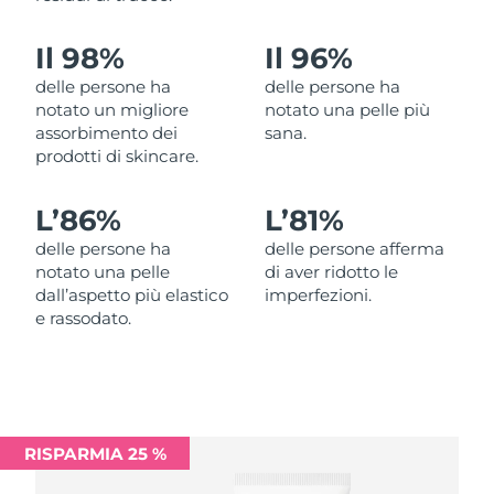
Filippine
Consegna stimata
12/08/2026
Il 98%
Il 96%
Polonia
Consegna stimata
10/08/2026
delle persone ha
delle persone ha
notato un migliore
notato una pelle più
Portogallo
Consegna stimata
09/08/2026
assorbimento dei
sana.
prodotti di skincare.
Portorico
Consegna stimata
11/08/2026
L’
86%
L’
81%
Qatar
Consegna stimata
10/08/2026
delle persone ha
delle persone afferma
notato una pelle
di aver ridotto le
Riunione
Consegna stimata
14/08/2026
dall’aspetto più elastico
imperfezioni.
e rassodato.
Romania
Consegna stimata
09/08/2026
Russia
Consegna stimata
17/08/2026
Arabia Saudita
Consegna stimata
10/08/2026
RISPARMIA 25 %
Singapore
Consegna stimata
11/08/2026