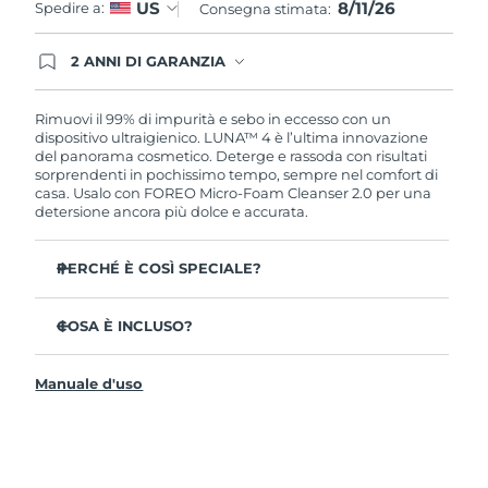
8/11/26
US
Spedire a:
Consegna stimata:
2 ANNI DI GARANZIA
Gli ordini registrati oggi avranno una copertura
completa della garanzia FOREO. Questo significa
che, in caso di difetti nei primi 2 anni dalla data di
Rimuovi il 99% di impurità e sebo in eccesso con un
acquisto, FOREO sostituirà il tuo prodotto
dispositivo ultraigienico. LUNA™ 4 è l’ultima innovazione
gratuitamente.
del panorama cosmetico. Deterge e rassoda con risultati
sorprendenti in pochissimo tempo, sempre nel comfort di
casa. Usalo con FOREO Micro-Foam Cleanser 2.0 per una
detersione ancora più dolce e accurata.
PERCHÉ È COSÌ SPECIALE?
Il 96% delle persone ha notato una pelle più sana. L’81%
afferma di aver ridotto le imperfezioni.
COSA È INCLUSO?
Rimuove lo sporco e il sebo in eccesso senza seccare la
LUNA™ 4
pelle.
Manuale d'uso
LUNA™ Micro-Foam Cleanser 2.0
L’86% delle persone afferma di avere una pelle
dall’aspetto più elastico e rassodato.
Cavo di ricarica USB
Nutre e protegge la pelle dai danni causati dai radicali
Guida rapida
liberi.
Manuale informativo