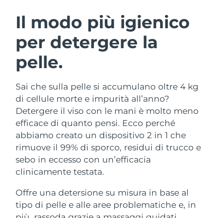
ROUTINE BEAUTY SVEDESI
Austria
Consegna stimata
09/08/2026
Il modo più igienico
per detergere la
Bahrein
Consegna stimata
10/08/2026
pelle.
Detersione viso
Lifting viso
Belgio
Consegna stimata
09/08/2026
LUNA™ 4 pacchetto
BEAR™ 2 pacchetto
Bermuda
Consegna stimata
15/08/2026
Sai che sulla pelle si accumulano oltre 4 kg
Anti-aging massage
Microcurrent toning
di cellule morte e impurità all’anno?
Bosnia ed
Detergere il viso con le mani è molto meno
Consegna stimata
12/08/2026
Idratazione
Igiene orale
Erzegovina
efficace di quanto pensi. Ecco perché
LUNA™ 4 Plus
BEAR™ 2 go
UFO™ 3 pacchetto
issa™ 4
abbiamo creato un dispositivo 2 in 1 che
Massage, LED heating
Microcurrent toning on-the-go
Brunei
Consegna stimata
14/08/2026
TRATTAMENTI ANTI-AGE FAQ™
rimuove il 99% di sporco, residui di trucco e
Deep facial hydration
Hybrid silicone sonic toothbrush
sebo in eccesso con un’efficacia
Bulgaria
Consegna stimata
09/08/2026
NEW
clinicamente testata.
LUNA™ 4 Men
BEAR™ 2 eyes & lips
UFO™ 3 LED
issa™ 4 plus
Canada
For men, anti-aging massage
Microcurrent line smoothing device
Consegna stimata
13/08/2026
Offre una detersione su misura in base al
Near-infrared and red light therapy
Smart hybrid silicone sonic toothbrush
device
Anti-age
Trattamenti LED
tipo di pelle e alle aree problematiche e, in
Cile
Consegna stimata
13/08/2026
più, rassoda grazie a massaggi guidati