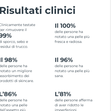
Risultati clinici
Il 100%
Clinicamente testate
per rimuovere il
delle persone ha
99%
notato una pelle più
di sporco, sebo e
fresca e radiosa.
residui di trucco.
Il 98%
Il 96%
delle persone ha
delle persone ha
notato un migliore
notato una pelle più
assorbimento dei
sana.
prodotti di skincare.
L’
86%
L’
81%
delle persone ha
delle persone afferma
notato una pelle
di aver ridotto le
dall’aspetto più
imperfezioni.