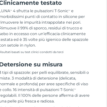
Clinicamente testato
LUNA
4 sfrutta le pulsazioni T-Sonic
e
TM
TM
morbidissimi punti di contatto in silicone per
rimuovere le impurità intrappolate nei pori.
Rimuove il 99% di sporco, residui di trucco e
sebo in eccesso con un’efficacia clinicamente
testata ed è 35 volte più igienico delle spazzole
con setole in nylon.
Risultati basati su test clinici condotti da terzi
Detersione su misura
3 tipi di spazzole: per pelli equilibrate, sensibili o
miste. 3 modalità di detersione (delicata,
normale e profonda) per aree specifiche di viso
e collo. 16 intensità di pulsazioni T-Sonic
TM
regolabili. Il 100% delle persone afferma di avere
una pelle più fresca e radiosa.