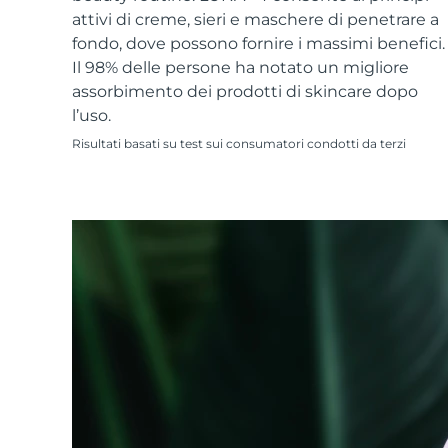
Skincare KIWI™
All acne treatment devices
All revitalizing eye massagers
Serum
attivi di creme, sieri e maschere di penetrare a
issa™ Teeth Whitening Gel
Advanced pore care essentials
For healthy hair
fondo, dove possono fornire i massimi benefici.
18% PAP
Il 98% delle persone ha notato un migliore
Cosmetici
Uomini
assorbimento dei prodotti di skincare dopo
l’uso.
Risultati basati su test sui consumatori condotti da terzi
Vedi tutto
APP FOREO
CHI SIAMO