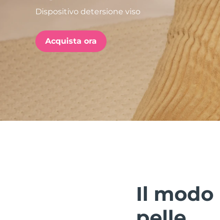
Dispositivo detersione viso
issa™ Teeth Whitening Set
Acquista ora
FAQ™ Dual LED Panel
POPOLARE
Offerte speciali
Bestseller
Il modo 
pelle.