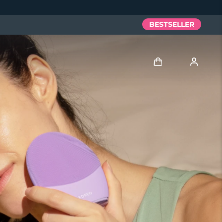
BESTSELLER
Accedi
Profilo utente
I miei dispositivi
I miei ordini
I miei indirizzi
I miei abbonamenti