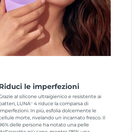
Riduci le imperfezioni
Grazie al silicone ultraigienico e resistente ai
batteri, LUNA
4 riduce la comparsa di
TM
imperfezioni. In più, esfolia dolcemente le
cellule morte, rivelando un incarnato fresco. Il
96% delle persone ha notato una pelle
dall’aspetto più sano, mentre l’81% una