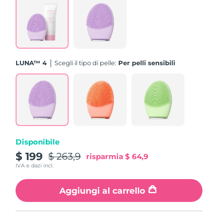
Turchia
Consegna stimata
8/13/26
Emirati Arabi Uniti
Consegna stimata
8/13/26
Regno Unito
Consegna stimata
8/12/26
LUNA™ 4
Scegli il tipo di pelle:
Per pelli sensibili
Stati Uniti
Consegna stimata
8/13/26
Uzbekistan
Consegna stimata
8/17/26
Vietnam
Consegna stimata
8/18/26
Disponibile
$ 199
$ 263,9
risparmia
$ 64,9
IVA e dazi incl.
Aggiungi al carrello