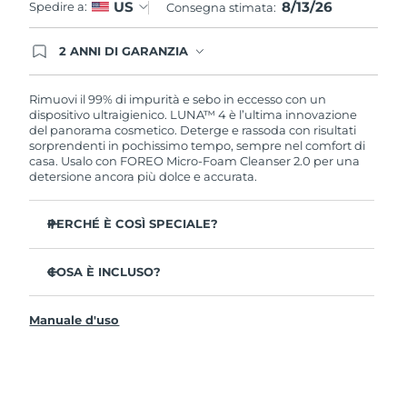
8/13/26
US
Spedire a:
Consegna stimata:
2 ANNI DI GARANZIA
Gli ordini registrati oggi avranno una copertura
completa della garanzia FOREO. Questo significa
che, in caso di difetti nei primi 2 anni dalla data di
Rimuovi il 99% di impurità e sebo in eccesso con un
acquisto, FOREO sostituirà il tuo prodotto
dispositivo ultraigienico. LUNA™ 4 è l’ultima innovazione
gratuitamente.
del panorama cosmetico. Deterge e rassoda con risultati
sorprendenti in pochissimo tempo, sempre nel comfort di
casa. Usalo con FOREO Micro-Foam Cleanser 2.0 per una
detersione ancora più dolce e accurata.
PERCHÉ È COSÌ SPECIALE?
Il 96% delle persone ha notato una pelle più sana. L’81%
afferma di aver ridotto le imperfezioni.
COSA È INCLUSO?
Rimuove lo sporco e il sebo in eccesso senza seccare la
LUNA™ 4
pelle.
Manuale d'uso
LUNA™ Micro-Foam Cleanser 2.0
L’86% delle persone afferma di avere una pelle
dall’aspetto più elastico e rassodato.
Cavo di ricarica USB
Nutre e protegge la pelle dai danni causati dai radicali
Guida rapida
liberi.
Manuale informativo