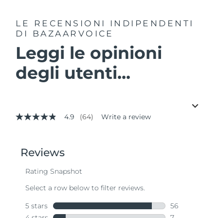
LE RECENSIONI INDIPENDENTI
DI BAZAARVOICE
Leggi le opinioni
degli utenti...
4.9
(64)
Write a review
4.9
out
of
5
stars,
average
rating
value.
Read
64
Reviews.
Same
page