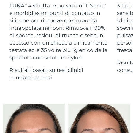
Advanced pore care essentials
For healthy hair
LUNA
4 sfrutta le pulsazioni T-Sonic
3 tipi
18% PAP
TM
TM
Israele
Consegna stimata
8/16/26
Cosmetici
Uomini
e morbidissimi punti di contatto in
sensib
silicone per rimuovere le impurità
(delic
Italia
Consegna stimata
8/12/26
intrappolate nei pori. Rimuove il 99%
specif
di sporco, residui di trucco e sebo in
pulsaz
Giappone
Consegna stimata
8/15/26
eccesso con un’efficacia clinicamente
person
Vedi tutto
Jersey
Consegna stimata
8/17/26
testata ed è 35 volte più igienico delle
fresca
spazzole con setole in nylon.
Risult
Kazakistan
Consegna stimata
8/14/26
Risultati basati su test clinici
consum
APP FOREO
Kuwait
condotti da terzi
Consegna stimata
8/12/26
CHI SIAMO
Lettonia
Consegna stimata
8/12/26
Libano
Consegna stimata
8/13/26
Lituania
Consegna stimata
8/12/26
Lussemburgo
Consegna stimata
8/12/26