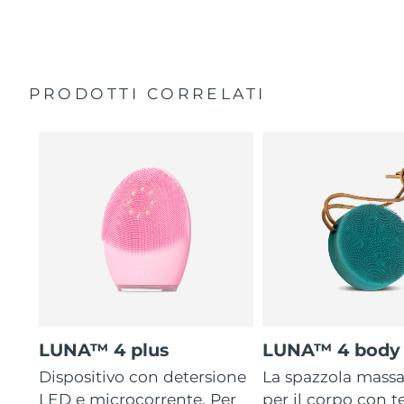
35 volte più igienico delle spazzole con setole in nylon.
Custodia da viaggio
Garanzia di 2 anni (Spagna, Portogallo, Svezia: Garanzia
di 3 anni)
PRODOTTI CORRELATI
LUNA™ 4 plus
LUNA™ 4 body
Dispositivo con detersione
La spazzola mass
LED e microcorrente. Per
per il corpo con 