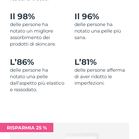
Filippine
Consegna stimata
8/15/26
Il 98%
Il 96%
Polonia
Consegna stimata
8/13/26
delle persone ha
delle persone ha
notato un migliore
notato una pelle più
Portogallo
Consegna stimata
8/12/26
assorbimento dei
sana.
prodotti di skincare.
Portorico
Consegna stimata
8/14/26
L’
86%
L’
81%
Qatar
Consegna stimata
8/13/26
delle persone ha
delle persone afferma
notato una pelle
di aver ridotto le
Riunione
Consegna stimata
8/17/26
dall’aspetto più elastico
imperfezioni.
e rassodato.
Romania
Consegna stimata
8/12/26
Russia
Consegna stimata
8/20/26
Arabia Saudita
Consegna stimata
8/13/26
RISPARMIA 25 %
Singapore
Consegna stimata
8/14/26