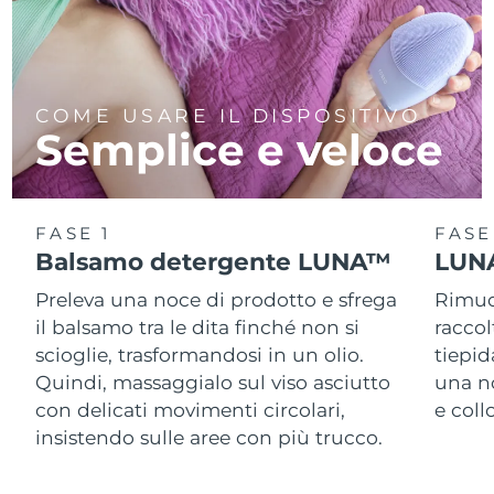
COME USARE IL DISPOSITIVO
Semplice e veloce
FASE 1
FASE
Balsamo detergente LUNA™
LUNA
Preleva una noce di prodotto e sfrega
Rimuov
il balsamo tra le dita finché non si
racco
scioglie, trasformandosi in un olio.
tiepid
Quindi, massaggialo sul viso asciutto
una n
con delicati movimenti circolari,
e col
insistendo sulle aree con più trucco.