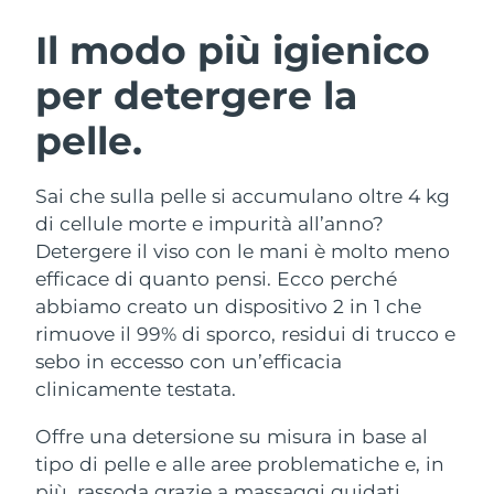
ROUTINE BEAUTY SVEDESI
Austria
Consegna stimata
8/12/26
Il modo più igienico
per detergere la
Bahrein
Consegna stimata
8/13/26
pelle.
Detersione viso
Lifting viso
Belgio
Consegna stimata
8/12/26
LUNA™ 4 pacchetto
BEAR™ 2 pacchetto
Bermuda
Consegna stimata
8/18/26
Sai che sulla pelle si accumulano oltre 4 kg
Anti-aging massage
Microcurrent toning
di cellule morte e impurità all’anno?
Bosnia ed
Detergere il viso con le mani è molto meno
Consegna stimata
8/15/26
Idratazione
Igiene orale
Erzegovina
efficace di quanto pensi. Ecco perché
LUNA™ 4 Plus
BEAR™ 2 go
UFO™ 3 pacchetto
issa™ 4
abbiamo creato un dispositivo 2 in 1 che
Massage, LED heating
Microcurrent toning on-the-go
Brunei
Consegna stimata
8/17/26
TRATTAMENTI ANTI-AGE FAQ™
rimuove il 99% di sporco, residui di trucco e
Deep facial hydration
Hybrid silicone sonic toothbrush
sebo in eccesso con un’efficacia
Bulgaria
Consegna stimata
8/12/26
NEW
clinicamente testata.
LUNA™ 4 Men
BEAR™ 2 eyes & lips
UFO™ 3 LED
issa™ 4 plus
Canada
For men, anti-aging massage
Microcurrent line smoothing device
Consegna stimata
8/16/26
Offre una detersione su misura in base al
Near-infrared and red light therapy
Smart hybrid silicone sonic toothbrush
device
Anti-age
Trattamenti LED
tipo di pelle e alle aree problematiche e, in
Cile
Consegna stimata
8/16/26
più, rassoda grazie a massaggi guidati