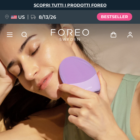
Salta
SCOPRI TUTTI I PRODOTTI FOREO
al
contenuto
principale
US
8/13/26
BESTSELLER
NUOVO
Accedi
Lingua
BREAKING NEWS
Profilo utente
English
Deutsch
Español
I miei dispositivi
FAQ™ Pure Beauty-Tech Elixir
Français
Italiano
Português
I miei ordini
Polski
Svenska
Русский
Türkçe
简体中文
繁體中文
I miei indirizzi
issa™ Teeth Whitening Set
I miei abbonamenti