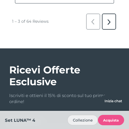
Ricevi Offerte
Esclusive
Iscriviti e ottieni il 15% di sconto sul tuo primo
ordine!
Inizia chat
Set LUNA™ 4
Collezione
Acquista
Indirizzo email