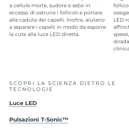
Advanced pore care essentials
For healthy hair
a cellule morte, sudore e sebo in
follic
18% PAP
Israele
Consegna stimata
8/14/26
Cosmetici
Uomini
eccesso di ostruire i follicoli e portare
ossige
alla caduta dei capelli. Inoltre, aiutano
LED ro
Italia
Consegna stimata
8/10/26
a separare i capelli in modo da esporre
affinc
la cute alla luce LED diretta.
spessi
Giappone
Consegna stimata
8/13/26
dirad
Vedi tutto
Jersey
Consegna stimata
8/15/26
clinic
Kazakistan
Consegna stimata
8/12/26
APP FOREO
Kuwait
Consegna stimata
8/10/26
CHI SIAMO
SCOPRI LA SCIENZA DIETRO LE
Lettonia
Consegna stimata
8/10/26
TECNOLOGIE
Libano
Consegna stimata
8/11/26
Luce LED
Lituania
Consegna stimata
8/10/26
Pulsazioni T-Sonic™
Lussemburgo
Consegna stimata
8/10/26