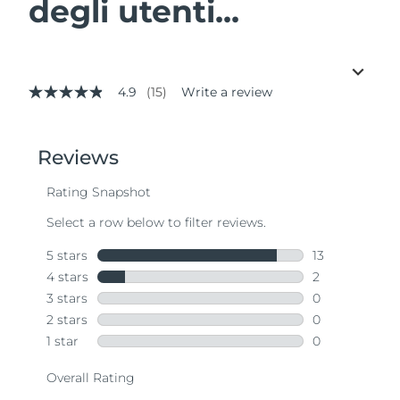
degli utenti...
4.9
(15)
Write a review
4.9
out
of
5
stars,
average
rating
value.
Read
15
Reviews.
Same
page
link.