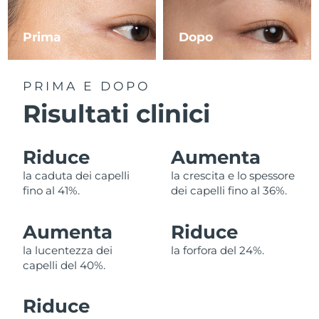
Filippine
Consegna stimata
8/13/26
Prima
Dopo
Polonia
Consegna stimata
8/11/26
Portogallo
Consegna stimata
8/10/26
PRIMA E DOPO
Risultati clinici
Portorico
Consegna stimata
8/12/26
Qatar
Consegna stimata
8/11/26
Riduce
Aumenta
la caduta dei capelli
la crescita e lo spessore
Riunione
Consegna stimata
8/15/26
fino al 41%.
dei capelli fino al 36%.
Romania
Consegna stimata
8/10/26
Aumenta
Riduce
Russia
Consegna stimata
8/18/26
la lucentezza dei
la forfora del 24%.
capelli del 40%.
Arabia Saudita
Consegna stimata
8/11/26
Riduce
Singapore
Consegna stimata
8/12/26