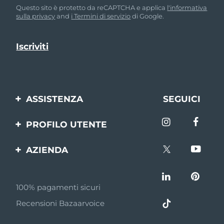
Questo sito è protetto da reCAPTCHA e applica
l'informativa
sulla privacy
and
i Termini di servizio
di Google.
ASSISTENZA
SEGUICI
Contattaci
PROFILO UTENTE
Ordini e spedizioni
Registrazione del
AZIENDA
prodotto
Garanzia e resi
FOREO
Aiuto
FAQ
100% pagamenti sicuri
Affiliazione
Informazioni sulla
Recensioni Bazaarvoice
batteria
Notizie di affiliazione