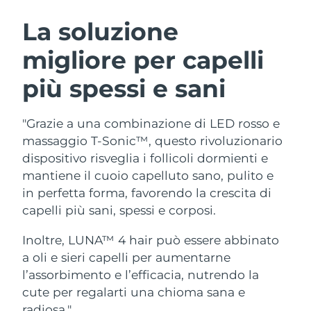
ROUTINE BEAUTY SVEDESI
Austria
Consegna stimata
8/10/26
La soluzione
migliore per capelli
Bahrein
Consegna stimata
8/11/26
più spessi e sani
Detersione viso
Lifting viso
Belgio
Consegna stimata
8/10/26
LUNA™ 4 pacchetto
BEAR™ 2 pacchetto
Bermuda
Consegna stimata
8/16/26
"Grazie a una combinazione di LED rosso e
Anti-aging massage
Microcurrent toning
massaggio T-Sonic™, questo rivoluzionario
Bosnia ed
dispositivo risveglia i follicoli dormienti e
Consegna stimata
8/13/26
Idratazione
Igiene orale
Erzegovina
mantiene il cuoio capelluto sano, pulito e
LUNA™ 4 Plus
BEAR™ 2 go
UFO™ 3 pacchetto
issa™ 4
in perfetta forma, favorendo la crescita di
Massage, LED heating
Microcurrent toning on-the-go
Brunei
Consegna stimata
8/15/26
TRATTAMENTI ANTI-AGE FAQ™
capelli più sani, spessi e corposi.
Deep facial hydration
Hybrid silicone sonic toothbrush
Bulgaria
Consegna stimata
8/10/26
Inoltre, LUNA™ 4 hair può essere abbinato
NEW
LUNA™ 4 Men
BEAR™ 2 eyes & lips
UFO™ 3 LED
a oli e sieri capelli per aumentarne
issa™ 4 plus
Canada
For men, anti-aging massage
Microcurrent line smoothing device
Consegna stimata
8/14/26
l’assorbimento e l’efficacia, nutrendo la
Near-infrared and red light therapy
Smart hybrid silicone sonic toothbrush
device
Anti-age
Trattamenti LED
cute per regalarti una chioma sana e
Cile
Consegna stimata
8/14/26
radiosa."