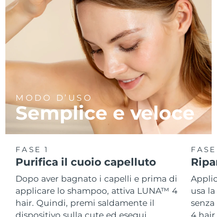
MODO D’USO
Semplice e veloce
FASE 1
FASE
Purifica il cuoio capelluto
Ripar
Dopo aver bagnato i capelli e prima di
Applic
applicare lo shampoo, attiva LUNA™ 4
usa la
hair. Quindi, premi saldamente il
senza 
dispositivo sulla cute ed esegui
4 hair