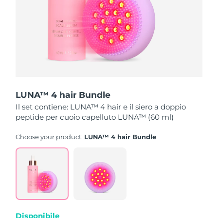
Turchia
Consegna stimata
8/11/26
Emirati Arabi Uniti
Consegna stimata
8/11/26
Regno Unito
Consegna stimata
8/10/26
Stati Uniti
Consegna stimata
8/11/26
LUNA™ 4 hair Bundle
Uzbekistan
Consegna stimata
8/15/26
Il set contiene: LUNA™ 4 hair e il siero a doppio
peptide per cuoio capelluto LUNA™ (60 ml)
Vietnam
Consegna stimata
8/16/26
Choose your product:
LUNA™ 4 hair Bundle
Disponibile