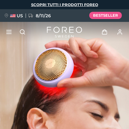
Salta
SCOPRI TUTTI I PRODOTTI FOREO
al
contenuto
principale
US
8/11/26
BESTSELLER
NUOVO
Accedi
Lingua
BREAKING NEWS
Profilo utente
English
Deutsch
Español
I miei dispositivi
FAQ™ Pure Beauty-Tech Elixir
Français
Italiano
Português
I miei ordini
Polski
Svenska
Русский
Türkçe
简体中文
繁體中文
I miei indirizzi
issa™ Teeth Whitening Set
I miei abbonamenti