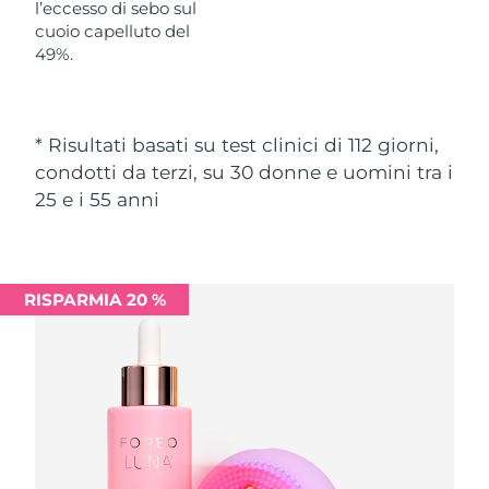
l’eccesso di sebo sul
cuoio capelluto del
Slovacchia
Consegna stimata
8/10/26
49%.
Slovenia
Consegna stimata
8/10/26
* Risultati basati su test clinici di 112 giorni,
Sudafrica
Consegna stimata
8/18/26
condotti da terzi, su 30 donne e uomini tra i
25 e i 55 anni
Corea del Sud
Consegna stimata
8/12/26
Spagna
Consegna stimata
8/10/26
RISPARMIA 20 %
Svezia
Consegna stimata
8/10/26
Svizzera
Consegna stimata
8/10/26
Taiwan
Consegna stimata
8/15/26
Thailandia
Consegna stimata
8/14/26