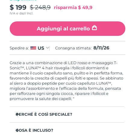
$ 199
$ 248,9
risparmia
$ 49,9
IVA e dazi incl.
Aggiungi al carrello
8/11/26
US
Spedire a:
Consegna stimata:
Grazie a una combinazione di LED rosso e massaggio T-
Sonic™, LUNA™ 4 hair risveglia i follicoli dormienti e
mantiene il cuoio capelluto sano, pulito e in perfetta forma,
favorendo la crescita di capelli più folti e spessi. Se abbinato
al siero a doppio peptide per cuoio capelluto LUNA™,
migliora l’assorbimento e l’efficacia della formula, pensata
per rafforzare ogni singola ciocca, riparare i follicoli e
promuovere la salute dei capelli. "
PERCHÉ È COSÌ SPECIALE?
Riduce la caduta dei capelli fino al 41% con un’efficacia
clinicamente testata.
COSA È INCLUSO?