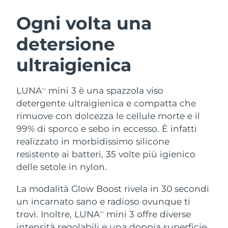
ROUTINE BEAUTY SVEDESI
Austria
Consegna stimata
11/08/2026
Ogni volta una
detersione
Bahrein
Consegna stimata
12/08/2026
ultraigienica
Detersione viso
Lifting viso
Belgio
Consegna stimata
11/08/2026
LUNA™ 4 pacchetto
BEAR™ 2 pacchetto
Bermuda
Consegna stimata
17/08/2026
LUNA
mini 3 è una spazzola viso
TM
Anti-aging massage
Microcurrent toning
detergente ultraigienica e compatta che
Bosnia ed
rimuove con dolcezza le cellule morte e il
Consegna stimata
14/08/2026
Idratazione
Igiene orale
Erzegovina
99% di sporco e sebo in eccesso. È infatti
LUNA™ 4 Plus
BEAR™ 2 go
UFO™ 3 pacchetto
issa™ 4
realizzato in morbidissimo silicone
Massage, LED heating
Microcurrent toning on-the-go
Brunei
Consegna stimata
16/08/2026
TRATTAMENTI ANTI-AGE FAQ™
resistente ai batteri, 35 volte più igienico
Deep facial hydration
Hybrid silicone sonic toothbrush
delle setole in nylon.
Bulgaria
Consegna stimata
11/08/2026
NEW
LUNA™ 4 Men
BEAR™ 2 eyes & lips
UFO™ 3 LED
La modalità Glow Boost rivela in 30 secondi
issa™ 4 plus
Canada
For men, anti-aging massage
Microcurrent line smoothing device
Consegna stimata
15/08/2026
un incarnato sano e radioso ovunque ti
Near-infrared and red light therapy
Smart hybrid silicone sonic toothbrush
device
Anti-age
Trattamenti LED
trovi. Inoltre, LUNA
mini 3 offre diverse
TM
Cile
Consegna stimata
15/08/2026
intensità regolabili e una doppia superficie