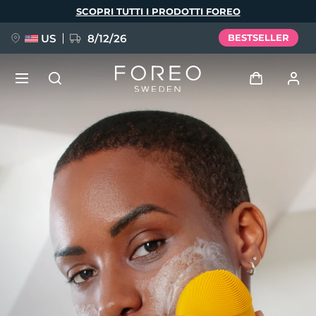
Salta
SCOPRI TUTTI I PRODOTTI FOREO
al
contenuto
principale
US
8/12/26
BESTSELLER
NUOVO
Accedi
Lingua
BREAKING NEWS
Profilo utente
English
Deutsch
Español
I miei dispositivi
FAQ™ Pure Beauty-Tech Elixir
Français
Italiano
Português
I miei ordini
Polski
Svenska
Русский
Türkçe
简体中文
繁體中文
I miei indirizzi
issa™ Teeth Whitening Set
I miei abbonamenti