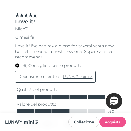
LUNA™ mini 3
Collezione
Acquista