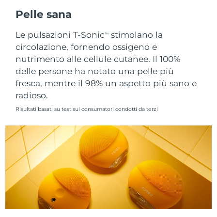
Pelle sana
Slovacchia
Consegna stimata
11/08/2026
Le pulsazioni T-Sonic
stimolano la
TM
Slovenia
Consegna stimata
11/08/2026
circolazione, fornendo ossigeno e
nutrimento alle cellule cutanee. Il 100%
Sudafrica
Consegna stimata
19/08/2026
delle persone ha notato una pelle più
fresca, mentre il 98% un aspetto più sano e
Corea del Sud
Consegna stimata
13/08/2026
radioso.
Risultati basati su test sui consumatori condotti da terzi
Spagna
Consegna stimata
11/08/2026
Svezia
Consegna stimata
11/08/2026
Svizzera
Consegna stimata
11/08/2026
Taiwan
Consegna stimata
16/08/2026
Thailandia
Consegna stimata
15/08/2026