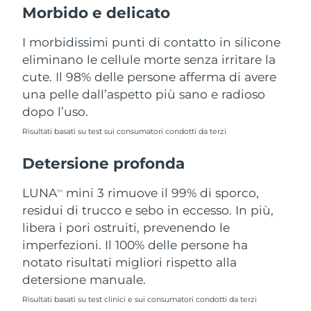
Morbido e delicato
Filippine
Consegna stimata
14/08/2026
I morbidissimi punti di contatto in silicone
Polonia
Consegna stimata
12/08/2026
eliminano le cellule morte senza irritare la
cute. Il 98% delle persone afferma di avere
Portogallo
Consegna stimata
11/08/2026
una pelle dall’aspetto più sano e radioso
dopo l’uso.
Portorico
Consegna stimata
13/08/2026
Risultati basati su test sui consumatori condotti da terzi
Qatar
Consegna stimata
12/08/2026
Detersione profonda
Riunione
Consegna stimata
16/08/2026
LUNA
mini 3 rimuove il 99% di sporco,
TM
Romania
residui di trucco e sebo in eccesso. In più,
Consegna stimata
11/08/2026
libera i pori ostruiti, prevenendo le
Russia
Consegna stimata
19/08/2026
imperfezioni. Il 100% delle persone ha
notato risultati migliori rispetto alla
Arabia Saudita
Consegna stimata
12/08/2026
detersione manuale.
Risultati basati su test clinici e sui consumatori condotti da terzi
Singapore
Consegna stimata
13/08/2026