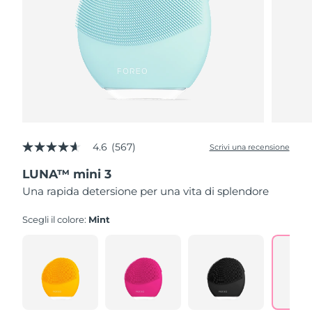
4.6
(567)
Scrivi una recensione
4.6
stelle
LUNA™ mini 3
su
5
Una rapida detersione per una vita di splendore
,
valore
di
Scegli il colore:
Mint
valutazione
medio.
Read
567
Reviews.
Stesso
link
alla