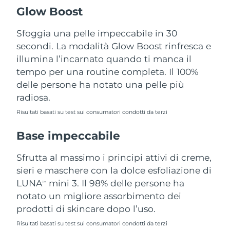
Turchia
Consegna stimata
12/08/2026
Glow Boost
Emirati Arabi Uniti
Sfoggia una pelle impeccabile in 30
Consegna stimata
12/08/2026
secondi. La modalità Glow Boost rinfresca e
Regno Unito
Consegna stimata
11/08/2026
illumina l’incarnato quando ti manca il
tempo per una routine completa. Il 100%
Stati Uniti
Consegna stimata
12/08/2026
delle persone ha notato una pelle più
radiosa.
Uzbekistan
Consegna stimata
16/08/2026
Risultati basati su test sui consumatori condotti da terzi
Vietnam
Consegna stimata
17/08/2026
Base impeccabile
Sfrutta al massimo i principi attivi di creme,
sieri e maschere con la dolce esfoliazione di
LUNA
mini 3. Il 98% delle persone ha
TM
notato un migliore assorbimento dei
prodotti di skincare dopo l’uso.
Risultati basati su test sui consumatori condotti da terzi