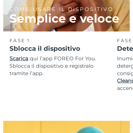
COME USARE IL DISPOSITIVO
Semplice e veloce
FASE 1
FASE
Sblocca il dispositivo
Dete
Scarica
qui l’app FOREO For You.
Inumid
Sblocca il dispositivo e registralo
deterg
tramite l’app.
consig
Cleans
accend