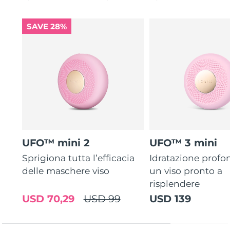
SAVE 28%
UFO™ mini 2
UFO™ 3 mini
Sprigiona tutta l’efficacia
Idratazione profo
delle maschere viso
un viso pronto a
risplendere
USD 70,29
USD 99
USD 139