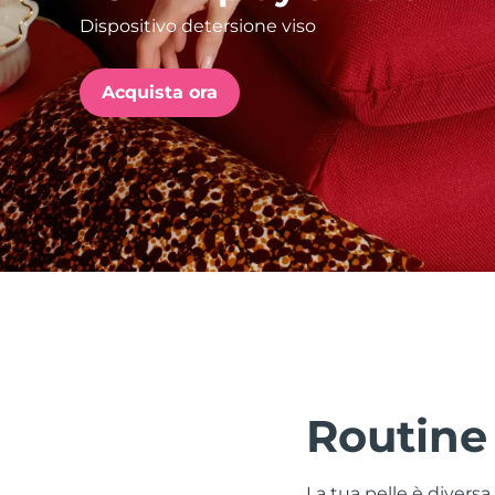
Dispositivo detersione viso
issa™ Teeth Whitening Set
Acquista ora
POPOLARE
Offerte speciali
Bestseller
Terapia a luce rossa
Routine
ROUTINE BEAUTY SVEDESI
La tua pelle è divers