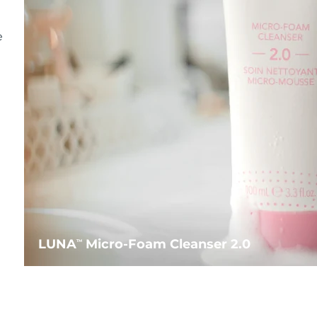
e
LUNA
Micro-Foam Cleanser 2.0
TM