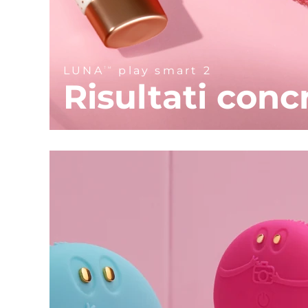
UFO™ LED Light Serum
Ceramide-powered LED booster
Vedi tutto
LUNA
play smart 2
TM
Risultati conc
APP FOREO
CHI SIAMO