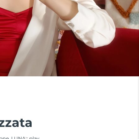
zzata
 zone. LUNA
play
TM