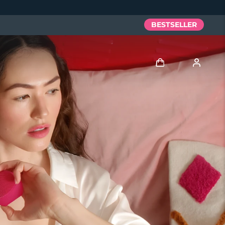
BESTSELLER
Accedi
Profilo utente
I miei dispositivi
I miei ordini
I miei indirizzi
I miei abbonamenti