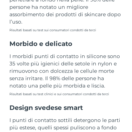
Turchia
Consegna stimata
8/10/26
persone ha notato un migliore
assorbimento dei prodotti di skincare dopo
Emirati Arabi Uniti
Consegna stimata
8/10/26
l’uso.
Risultati basati su test sui consumatori condotti da terzi
Regno Unito
Consegna stimata
8/9/26
Morbido e delicato
Stati Uniti
Consegna stimata
8/10/26
I morbidi punti di contatto in silicone sono
Uzbekistan
Consegna stimata
8/14/26
35 volte più igienici delle setole in nylon e
rimuovono con dolcezza le cellule morte
Vietnam
Consegna stimata
8/15/26
senza irritare. Il 98% delle persone ha
notato una pelle più morbida e liscia.
Risultati basati su test clinici e sui consumatori condotti da terzi
Design svedese smart
I punti di contatto sottili detergono le parti
più estese, quelli spessi puliscono a fondo