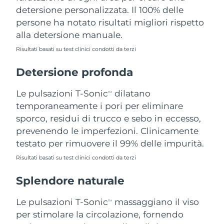
detersione personalizzata. Il 100% delle
Filippine
Consegna stimata
8/12/26
persone ha notato risultati migliori rispetto
Polonia
Consegna stimata
8/10/26
alla detersione manuale.
Risultati basati su test clinici condotti da terzi
Portogallo
Consegna stimata
8/9/26
Detersione profonda
Portorico
Consegna stimata
8/11/26
Le pulsazioni T-Sonic
dilatano
TM
Qatar
Consegna stimata
8/10/26
temporaneamente i pori per eliminare
sporco, residui di trucco e sebo in eccesso,
Riunione
Consegna stimata
8/14/26
prevenendo le imperfezioni. Clinicamente
testato per rimuovere il 99% delle impurità.
Romania
Consegna stimata
8/9/26
Risultati basati su test clinici condotti da terzi
Russia
Consegna stimata
8/17/26
Splendore naturale
Arabia Saudita
Consegna stimata
8/10/26
Le pulsazioni T-Sonic
massaggiano il viso
TM
per stimolare la circolazione, fornendo
Singapore
Consegna stimata
8/11/26