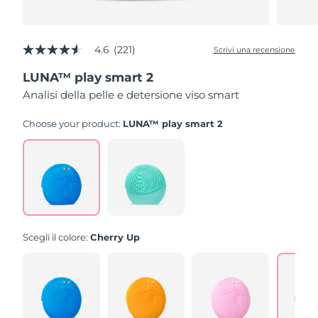
4.6
(221)
Scrivi una recensione
4.6
stelle
LUNA™ play smart 2
su
5
Analisi della pelle e detersione viso smart
,
valore
di
Choose your product:
LUNA™ play smart 2
valutazione
medio.
Read
221
Reviews.
Stesso
link
alla
pagina.
Scegli il colore:
Cherry Up