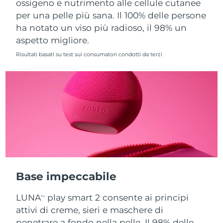
ossigeno e nutrimento alle cellule cutanee
per una pelle più sana. Il 100% delle persone
Slovacchia
Consegna stimata
8/9/26
ha notato un viso più radioso, il 98% un
aspetto migliore.
Slovenia
Consegna stimata
8/9/26
Risultati basati su test sui consumatori condotti da terzi
Sudafrica
Consegna stimata
8/17/26
Corea del Sud
Consegna stimata
8/11/26
Spagna
Consegna stimata
8/9/26
Svezia
Consegna stimata
8/9/26
Svizzera
Consegna stimata
8/9/26
Base impeccabile
Taiwan
Consegna stimata
8/14/26
LUNA
play smart 2 consente ai principi
TM
Thailandia
Consegna stimata
8/13/26
attivi di creme, sieri e maschere di
penetrare a fondo nella pelle. Il 98% delle