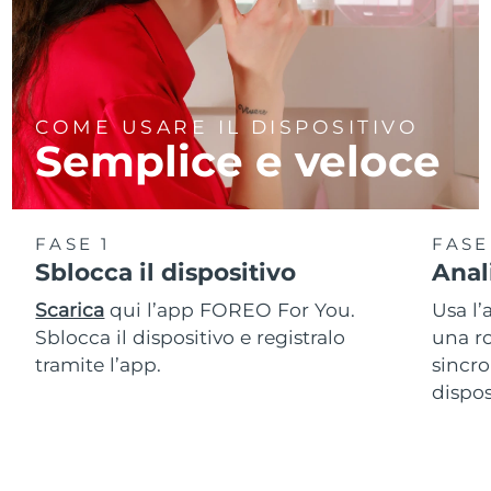
COME USARE IL DISPOSITIVO
Semplice e veloce
FASE 1
FASE
Sblocca il dispositivo
Anal
Scarica
qui l’app FOREO For You.
Usa l’
Sblocca il dispositivo e registralo
una ro
tramite l’app.
sincro
dispos