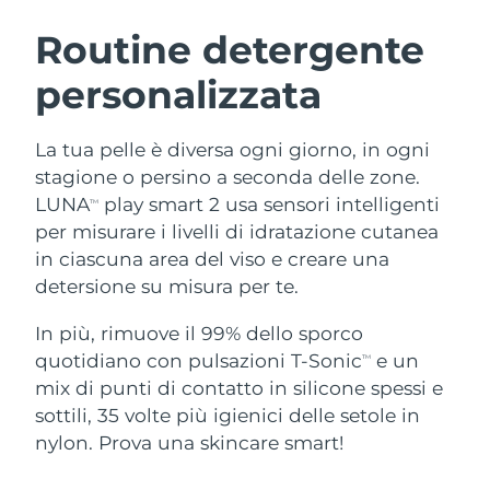
ROUTINE BEAUTY SVEDESI
Austria
Consegna stimata
8/9/26
Routine detergente
personalizzata
Bahrein
Consegna stimata
8/10/26
Detersione viso
Lifting viso
Belgio
Consegna stimata
8/9/26
La tua pelle è diversa ogni giorno, in ogni
LUNA™ 4 pacchetto
BEAR™ 2 pacchetto
stagione o persino a seconda delle zone.
Bermuda
Consegna stimata
8/15/26
Anti-aging massage
Microcurrent toning
LUNA
play smart 2 usa sensori intelligenti
TM
per misurare i livelli di idratazione cutanea
Bosnia ed
Consegna stimata
8/12/26
in ciascuna area del viso e creare una
Idratazione
Igiene orale
Erzegovina
LUNA™ 4 Plus
BEAR™ 2 go
detersione su misura per te.
UFO™ 3 pacchetto
issa™ 4
Massage, LED heating
Microcurrent toning on-the-go
Brunei
Consegna stimata
8/14/26
TRATTAMENTI ANTI-AGE FAQ™
Deep facial hydration
Hybrid silicone sonic toothbrush
In più, rimuove il 99% dello sporco
quotidiano con pulsazioni T-Sonic
e un
TM
Bulgaria
Consegna stimata
8/9/26
NEW
mix di punti di contatto in silicone spessi e
LUNA™ 4 Men
BEAR™ 2 eyes & lips
UFO™ 3 LED
issa™ 4 plus
sottili, 35 volte più igienici delle setole in
Canada
For men, anti-aging massage
Microcurrent line smoothing device
Consegna stimata
8/13/26
Near-infrared and red light therapy
nylon. Prova una skincare smart!
Smart hybrid silicone sonic toothbrush
device
Anti-age
Trattamenti LED
Cile
Consegna stimata
8/13/26