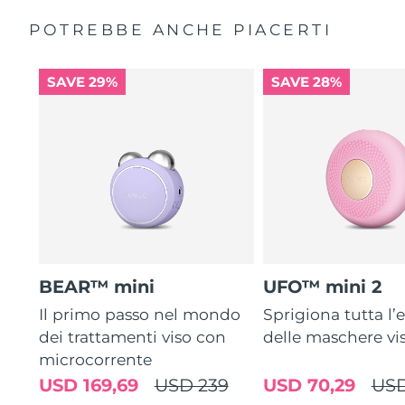
POTREBBE ANCHE PIACERTI
SAVE 29%
SAVE 28%
BEAR™ mini
UFO™ mini 2
Il primo passo nel mondo
Sprigiona tutta l’e
dei trattamenti viso con
delle maschere vi
microcorrente
USD 169,69
USD 239
USD 70,29
USD