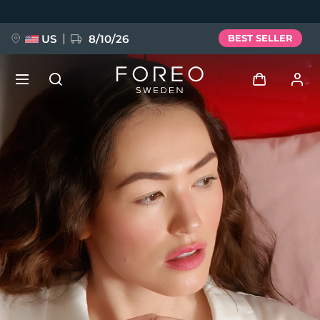
Salta
al
contenuto
principale
US
8/10/26
BEST SELLER
NUOVO
Accedi
Lingua
BREAKING NEWS
Profilo utente
English
Deutsch
Español
I miei dispositivi
FAQ™ Pure Beauty-Tech Elixir
Français
Italiano
Português
I miei ordini
Polski
Svenska
Русский
Türkçe
简体中文
繁體中文
I miei indirizzi
issa™ Teeth Whitening Set
I miei abbonamenti