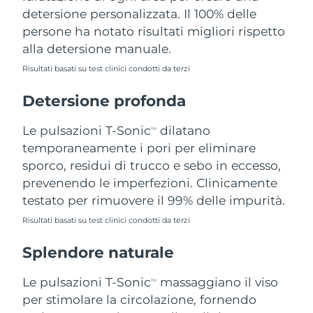
detersione personalizzata. Il 100% delle
Filippine
Consegna stimata
8/13/26
persone ha notato risultati migliori rispetto
Polonia
Consegna stimata
8/11/26
alla detersione manuale.
Risultati basati su test clinici condotti da terzi
Portogallo
Consegna stimata
8/10/26
Detersione profonda
Portorico
Consegna stimata
8/12/26
Le pulsazioni T-Sonic
dilatano
TM
Qatar
Consegna stimata
8/11/26
temporaneamente i pori per eliminare
sporco, residui di trucco e sebo in eccesso,
Riunione
Consegna stimata
8/15/26
prevenendo le imperfezioni. Clinicamente
testato per rimuovere il 99% delle impurità.
Romania
Consegna stimata
8/10/26
Risultati basati su test clinici condotti da terzi
Russia
Consegna stimata
8/18/26
Splendore naturale
Arabia Saudita
Consegna stimata
8/11/26
Le pulsazioni T-Sonic
massaggiano il viso
TM
per stimolare la circolazione, fornendo
Singapore
Consegna stimata
8/12/26