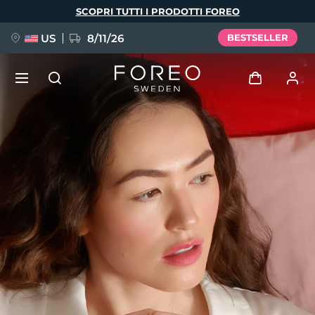
Salta
SCOPRI TUTTI I PRODOTTI FOREO
al
contenuto
principale
US
8/11/26
BESTSELLER
NUOVO
Accedi
Lingua
BREAKING NEWS
Profilo utente
English
Deutsch
Español
I miei dispositivi
FAQ™ Pure Beauty-Tech Elixir
Français
Italiano
Português
I miei ordini
Polski
Svenska
Русский
Türkçe
简体中文
繁體中文
I miei indirizzi
issa™ Teeth Whitening Set
I miei abbonamenti