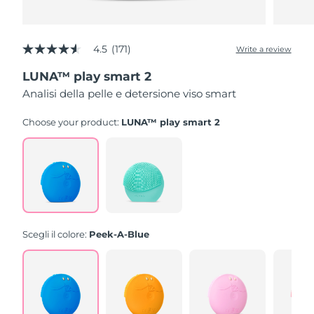
4.5
(171)
Write a review
4.5
out
LUNA™ play smart 2
of
5
Analisi della pelle e detersione viso smart
stars,
average
rating
Choose your product:
LUNA™ play smart 2
value.
Read
171
Reviews.
Same
page
link.
Scegli il colore:
Peek-A-Blue