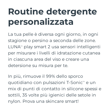
ROUTINE BEAUTY SVEDESI
Austria
Consegna stimata
8/10/26
Routine detergente
personalizzata
Bahrein
Consegna stimata
8/11/26
Detersione viso
Lifting viso
Belgio
Consegna stimata
8/10/26
La tua pelle è diversa ogni giorno, in ogni
LUNA™ 4 pacchetto
BEAR™ 2 pacchetto
stagione o persino a seconda delle zone.
Bermuda
Consegna stimata
8/16/26
Anti-aging massage
Microcurrent toning
LUNA
play smart 2 usa sensori intelligenti
TM
per misurare i livelli di idratazione cutanea
Bosnia ed
Consegna stimata
8/13/26
in ciascuna area del viso e creare una
Idratazione
Igiene orale
Erzegovina
LUNA™ 4 Plus
BEAR™ 2 go
detersione su misura per te.
UFO™ 3 pacchetto
issa™ 4
Massage, LED heating
Microcurrent toning on-the-go
Brunei
Consegna stimata
8/15/26
TRATTAMENTI ANTI-AGE FAQ™
Deep facial hydration
Hybrid silicone sonic toothbrush
In più, rimuove il 99% dello sporco
quotidiano con pulsazioni T-Sonic
e un
TM
Bulgaria
Consegna stimata
8/10/26
NEW
mix di punti di contatto in silicone spessi e
LUNA™ 4 Men
BEAR™ 2 eyes & lips
UFO™ 3 LED
issa™ 4 plus
sottili, 35 volte più igienici delle setole in
Canada
For men, anti-aging massage
Microcurrent line smoothing device
Consegna stimata
8/14/26
Near-infrared and red light therapy
nylon. Prova una skincare smart!
Smart hybrid silicone sonic toothbrush
device
Anti-age
Trattamenti LED
Cile
Consegna stimata
8/14/26