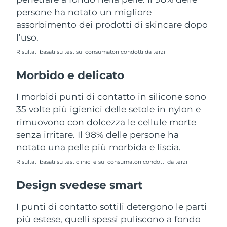
Turchia
Consegna stimata
8/11/26
persone ha notato un migliore
assorbimento dei prodotti di skincare dopo
Emirati Arabi Uniti
Consegna stimata
8/11/26
l’uso.
Risultati basati su test sui consumatori condotti da terzi
Regno Unito
Consegna stimata
8/10/26
Morbido e delicato
Stati Uniti
Consegna stimata
8/11/26
I morbidi punti di contatto in silicone sono
Uzbekistan
Consegna stimata
8/15/26
35 volte più igienici delle setole in nylon e
rimuovono con dolcezza le cellule morte
Vietnam
Consegna stimata
8/16/26
senza irritare. Il 98% delle persone ha
notato una pelle più morbida e liscia.
Risultati basati su test clinici e sui consumatori condotti da terzi
Design svedese smart
I punti di contatto sottili detergono le parti
più estese, quelli spessi puliscono a fondo