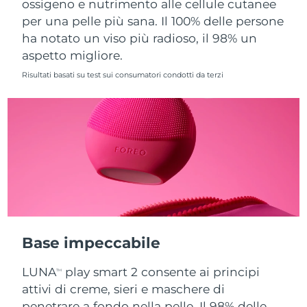
ossigeno e nutrimento alle cellule cutanee
per una pelle più sana. Il 100% delle persone
Slovacchia
Consegna stimata
8/10/26
ha notato un viso più radioso, il 98% un
aspetto migliore.
Slovenia
Consegna stimata
8/10/26
Risultati basati su test sui consumatori condotti da terzi
Sudafrica
Consegna stimata
8/18/26
Corea del Sud
Consegna stimata
8/12/26
Spagna
Consegna stimata
8/10/26
Svezia
Consegna stimata
8/10/26
Svizzera
Consegna stimata
8/10/26
Base impeccabile
Taiwan
Consegna stimata
8/15/26
LUNA
play smart 2 consente ai principi
TM
Thailandia
Consegna stimata
8/14/26
attivi di creme, sieri e maschere di
penetrare a fondo nella pelle. Il 98% delle