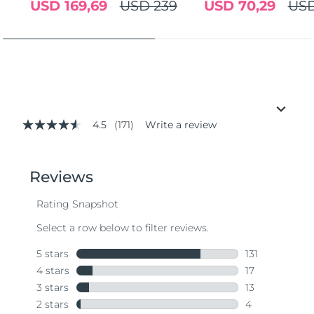
USD 169,69
USD 239
USD 70,29
USD
4.5
(171)
Write a review
4.5
out
of
5
stars,
average
rating
value.
Read
171
Reviews.
Same
page
link.