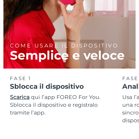
COME USARE IL DISPOSITIVO
Semplice e veloce
FASE 1
FASE
Sblocca il dispositivo
Anal
Scarica
qui l’app FOREO For You.
Usa l’
Sblocca il dispositivo e registralo
una ro
tramite l’app.
sincro
dispos