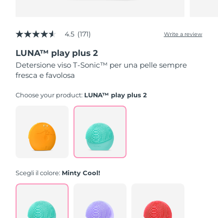
4.5
(171)
Write a review
4.5
out
LUNA™ play plus 2
of
5
Detersione viso T-Sonic™ per una pelle sempre
stars,
fresca e favolosa
average
rating
value.
Choose your product:
LUNA™ play plus 2
Read
171
Reviews.
Same
page
link.
Scegli il colore:
Minty Cool!