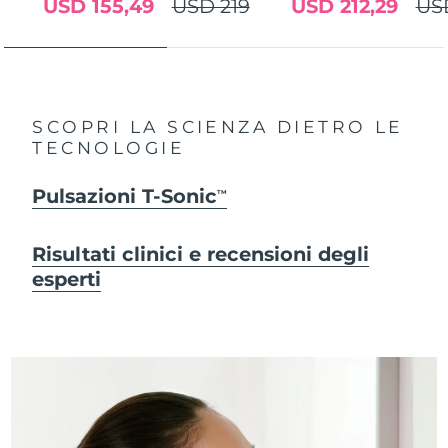
USD 155,49
USD 219
USD 212,29
US
SCOPRI LA SCIENZA DIETRO LE
TECNOLOGIE
Pulsazioni T-Sonic
TM
Risultati clinici e recensioni degli
esperti