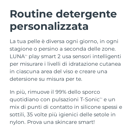
ROUTINE BEAUTY SVEDESI
Austria
Consegna stimata
09/08/2026
Routine detergente
personalizzata
Bahrein
Consegna stimata
10/08/2026
Detersione viso
Lifting viso
Belgio
Consegna stimata
09/08/2026
La tua pelle è diversa ogni giorno, in ogni
LUNA™ 4 pacchetto
BEAR™ 2 pacchetto
stagione o persino a seconda delle zone.
Bermuda
Consegna stimata
15/08/2026
Anti-aging massage
Microcurrent toning
LUNA
play smart 2 usa sensori intelligenti
TM
per misurare i livelli di idratazione cutanea
Bosnia ed
Consegna stimata
12/08/2026
in ciascuna area del viso e creare una
Idratazione
Igiene orale
Erzegovina
LUNA™ 4 Plus
BEAR™ 2 go
detersione su misura per te.
UFO™ 3 pacchetto
issa™ 4
Massage, LED heating
Microcurrent toning on-the-go
Brunei
Consegna stimata
14/08/2026
TRATTAMENTI ANTI-AGE FAQ™
Deep facial hydration
Hybrid silicone sonic toothbrush
In più, rimuove il 99% dello sporco
quotidiano con pulsazioni T-Sonic
e un
TM
Bulgaria
Consegna stimata
09/08/2026
NEW
mix di punti di contatto in silicone spessi e
LUNA™ 4 Men
BEAR™ 2 eyes & lips
UFO™ 3 LED
issa™ 4 plus
sottili, 35 volte più igienici delle setole in
Canada
For men, anti-aging massage
Microcurrent line smoothing device
Consegna stimata
13/08/2026
Near-infrared and red light therapy
nylon. Prova una skincare smart!
Smart hybrid silicone sonic toothbrush
device
Anti-age
Trattamenti LED
Cile
Consegna stimata
13/08/2026