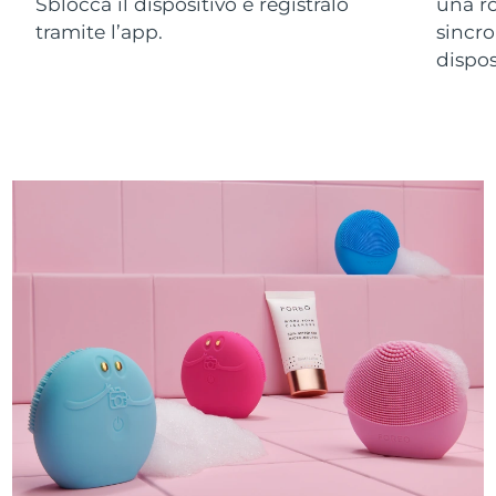
Sblocca il dispositivo e registralo
una ro
tramite l’app.
sincro
dispos