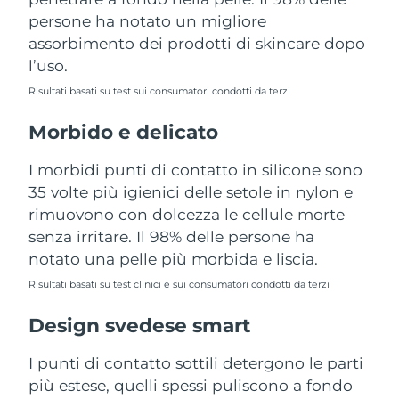
Turchia
Consegna stimata
10/08/2026
persone ha notato un migliore
assorbimento dei prodotti di skincare dopo
Emirati Arabi Uniti
Consegna stimata
10/08/2026
l’uso.
Risultati basati su test sui consumatori condotti da terzi
Regno Unito
Consegna stimata
09/08/2026
Morbido e delicato
Stati Uniti
Consegna stimata
10/08/2026
I morbidi punti di contatto in silicone sono
Uzbekistan
Consegna stimata
14/08/2026
35 volte più igienici delle setole in nylon e
rimuovono con dolcezza le cellule morte
Vietnam
Consegna stimata
15/08/2026
senza irritare. Il 98% delle persone ha
notato una pelle più morbida e liscia.
Risultati basati su test clinici e sui consumatori condotti da terzi
Design svedese smart
I punti di contatto sottili detergono le parti
più estese, quelli spessi puliscono a fondo