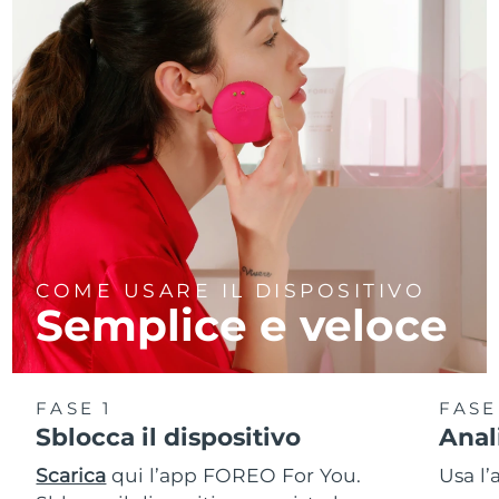
COME USARE IL DISPOSITIVO
Semplice e veloce
FASE 1
FASE
Sblocca il dispositivo
Anal
Scarica
qui l’app FOREO For You.
Usa l’