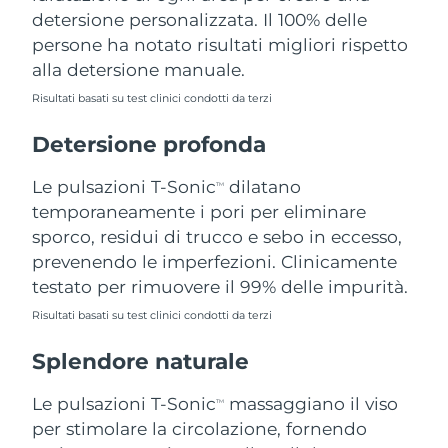
detersione personalizzata. Il 100% delle
Filippine
Consegna stimata
12/08/2026
persone ha notato risultati migliori rispetto
Polonia
Consegna stimata
10/08/2026
alla detersione manuale.
Risultati basati su test clinici condotti da terzi
Portogallo
Consegna stimata
09/08/2026
Detersione profonda
Portorico
Consegna stimata
11/08/2026
Le pulsazioni T-Sonic
dilatano
TM
Qatar
Consegna stimata
10/08/2026
temporaneamente i pori per eliminare
sporco, residui di trucco e sebo in eccesso,
Riunione
Consegna stimata
14/08/2026
prevenendo le imperfezioni. Clinicamente
testato per rimuovere il 99% delle impurità.
Romania
Consegna stimata
09/08/2026
Risultati basati su test clinici condotti da terzi
Russia
Consegna stimata
17/08/2026
Splendore naturale
Arabia Saudita
Consegna stimata
10/08/2026
Le pulsazioni T-Sonic
massaggiano il viso
TM
per stimolare la circolazione, fornendo
Singapore
Consegna stimata
11/08/2026