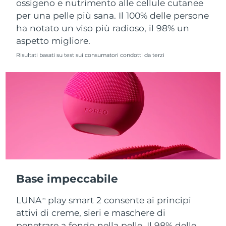
ossigeno e nutrimento alle cellule cutanee
per una pelle più sana. Il 100% delle persone
Slovacchia
Consegna stimata
09/08/2026
ha notato un viso più radioso, il 98% un
aspetto migliore.
Slovenia
Consegna stimata
09/08/2026
Risultati basati su test sui consumatori condotti da terzi
Sudafrica
Consegna stimata
17/08/2026
Corea del Sud
Consegna stimata
11/08/2026
Spagna
Consegna stimata
09/08/2026
Svezia
Consegna stimata
09/08/2026
Svizzera
Consegna stimata
09/08/2026
Base impeccabile
Taiwan
Consegna stimata
14/08/2026
LUNA
play smart 2 consente ai principi
TM
Thailandia
Consegna stimata
13/08/2026
attivi di creme, sieri e maschere di
penetrare a fondo nella pelle. Il 98% delle