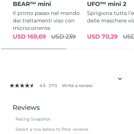
BEAR™ mini
UFO™ mini 2
Il primo passo nel mondo
Sprigiona tutta l’e
dei trattamenti viso con
delle maschere vi
microcorrente
USD 169,69
USD 239
USD 70,29
USD
4.5
(171)
Write a review
4.5
out
of
5
stars,
average
rating
value.
Read
171