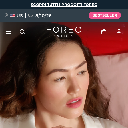
Salta
SCOPRI TUTTI I PRODOTTI FOREO
al
contenuto
principale
US
8/10/26
BESTSELLER
NUOVO
Accedi
Lingua
BREAKING NEWS
Profilo utente
English
Deutsch
Español
I miei dispositivi
FAQ™ Pure Beauty-Tech Elixir
Français
Italiano
Português
I miei ordini
Polski
Svenska
Русский
Türkçe
简体中文
繁體中文
I miei indirizzi
issa™ Teeth Whitening Set
I miei abbonamenti