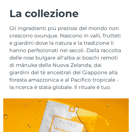
ROUTINE BEAUTY SVEDESI
Austria
Consegna stimata
8/8/26
La collezione
Bahrein
Consegna stimata
8/9/26
Gli ingredienti più preziosi del mondo non
Detersione viso
Lifting viso
crescono ovunque. Nascono in valli, frutteti
Belgio
Consegna stimata
8/8/26
e giardini dove la natura e la tradizione li
LUNA™ 4 pacchetto
BEAR™ 2 pacchetto
hanno perfezionati nei secoli. Dalla raccolta
Bermuda
Consegna stimata
8/14/26
Anti-aging massage
Microcurrent toning
delle rose bulgare all'alba ai boschi remoti
Bosnia ed
di mānuka della Nuova Zelanda, dai
Consegna stimata
8/11/26
Idratazione
Igiene orale
Erzegovina
giardini del tè ancestrali del Giappone alla
LUNA™ 4 Plus
BEAR™ 2 go
foresta amazzonica e al Pacifico tropicale -
UFO™ 3 pacchetto
issa™ 4
Massage, LED heating
Microcurrent toning on-the-go
Brunei
Consegna stimata
8/13/26
la ricerca è stata globale. Il rituale è tuo.
TRATTAMENTI ANTI-AGE FAQ™
Deep facial hydration
Hybrid silicone sonic toothbrush
Bulgaria
Consegna stimata
8/8/26
NEW
LUNA™ 4 Men
BEAR™ 2 eyes & lips
UFO™ 3 LED
issa™ 4 plus
Canada
For men, anti-aging massage
Microcurrent line smoothing device
Consegna stimata
8/12/26
Near-infrared and red light therapy
Smart hybrid silicone sonic toothbrush
device
Anti-age
Trattamenti LED
Cile
Consegna stimata
8/12/26