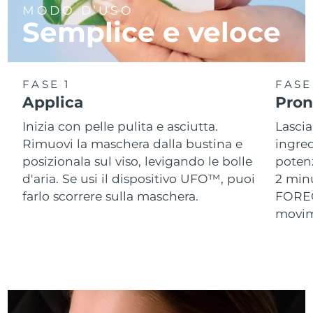
MODO D’USO
Semplice e veloce
Slovacchia
Consegna stimata
8/8/26
Slovenia
Consegna stimata
8/8/26
FASE 1
FASE
Sudafrica
Consegna stimata
8/16/26
Applica
Pront
Inizia con pelle pulita e asciutta.
Lascia
Corea del Sud
Consegna stimata
8/10/26
Rimuovi la maschera dalla bustina e
ingred
Spagna
posizionala sul viso, levigando le bolle
potenz
Consegna stimata
8/8/26
d'aria. Se usi il dispositivo UFO™, puoi
2 min
Svezia
Consegna stimata
8/8/26
farlo scorrere sulla maschera.
FOREO,
movime
Svizzera
Consegna stimata
8/8/26
Taiwan
Consegna stimata
8/13/26
Thailandia
Consegna stimata
8/12/26