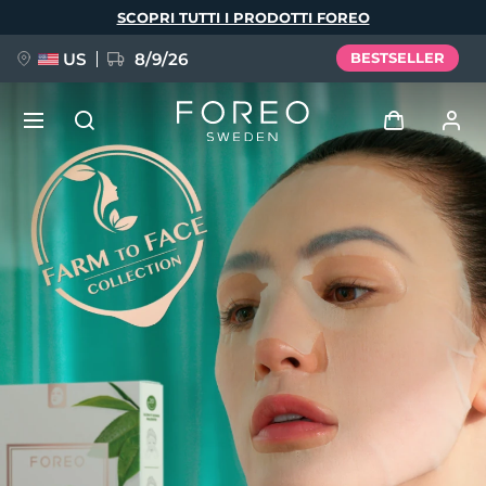
Salta
SCOPRI TUTTI I PRODOTTI FOREO
al
contenuto
principale
US
8/9/26
BESTSELLER
NUOVO
Accedi
Lingua
BREAKING NEWS
Profilo utente
English
Deutsch
Español
I miei dispositivi
FAQ™ Pure Beauty-Tech Elixir
Français
Italiano
Português
I miei ordini
Polski
Svenska
Русский
Türkçe
简体中文
繁體中文
I miei indirizzi
issa™ Teeth Whitening Set
I miei abbonamenti