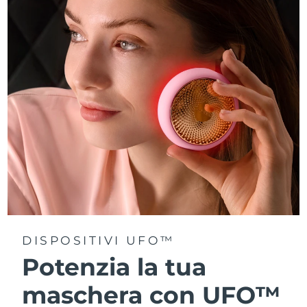
Turchia
Consegna stimata
8/9/26
Emirati Arabi Uniti
Consegna stimata
8/9/26
Regno Unito
Consegna stimata
8/8/26
Stati Uniti
Consegna stimata
8/9/26
Uzbekistan
Consegna stimata
8/13/26
Vietnam
Consegna stimata
8/14/26
DISPOSITIVI UFO™
Potenzia la tua
maschera con UFO™