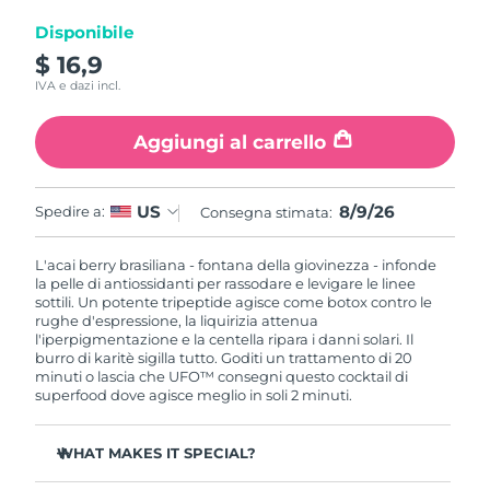
Disponibile
RAS di Macao
Consegna stimata
8/10/26
$ 16,9
IVA e dazi incl.
Malaysia
Consegna stimata
8/11/26
Aggiungi al carrello
Malta
Consegna stimata
8/8/26
Messico
Consegna stimata
8/12/26
8/9/26
US
Spedire a:
Consegna stimata:
Monaco
Consegna stimata
8/9/26
L'acai berry brasiliana - fontana della giovinezza - infonde
la pelle di antiossidanti per rassodare e levigare le linee
sottili. Un potente tripeptide agisce come botox contro le
Paesi Bassi
Consegna stimata
8/8/26
rughe d'espressione, la liquirizia attenua
l'iperpigmentazione e la centella ripara i danni solari. Il
Nuova Zelanda
burro di karitè sigilla tutto. Goditi un trattamento di 20
Consegna stimata
8/8/26
minuti o lascia che UFO™ consegni questo cocktail di
superfood dove agisce meglio in soli 2 minuti.
Norvegia
Consegna stimata
8/8/26
WHAT MAKES IT SPECIAL?
Oman
Consegna stimata
8/11/26