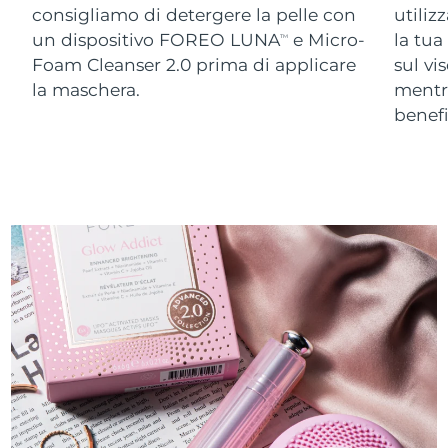
consigliamo di detergere la pelle con
utiliz
un dispositivo FOREO LUNA
e Micro-
la tua
TM
Foam Cleanser 2.0 prima di applicare
sul vi
la maschera.
ment
benefi