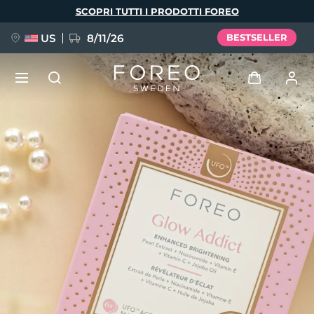
Salta
SCOPRI TUTTI I PRODOTTI FOREO
al
contenuto
principale
US
8/11/26
BESTSELLER
NUOVO
Accedi
Lingua
BREAKING NEWS
Profilo utente
English
Deutsch
Español
I miei dispositivi
FAQ™ Pure Beauty-Tech Elixir
Français
Italiano
Português
I miei ordini
Polski
Svenska
Русский
Türkçe
简体中文
繁體中文
I miei indirizzi
issa™ Teeth Whitening Set
I miei abbonamenti