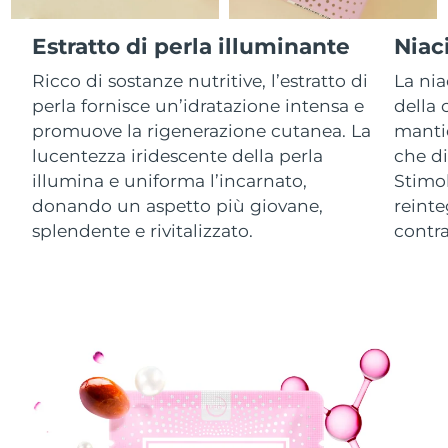
Estratto di perla illuminante
Niac
RAS di Macao
Consegna stimata
8/12/26
Ricco di sostanze nutritive, l’estratto di
La nia
Malaysia
Consegna stimata
8/13/26
perla fornisce un’idratazione intensa e
della 
promuove la rigenerazione cutanea. La
manti
Malta
Consegna stimata
8/10/26
lucentezza iridescente della perla
che di
illumina e uniforma l’incarnato,
Stimol
Messico
Consegna stimata
8/14/26
donando un aspetto più giovane,
reinte
splendente e rivitalizzato.
contra
Monaco
Consegna stimata
8/11/26
Paesi Bassi
Consegna stimata
8/10/26
Nuova Zelanda
Consegna stimata
8/10/26
Norvegia
Consegna stimata
8/10/26
Oman
Consegna stimata
8/13/26