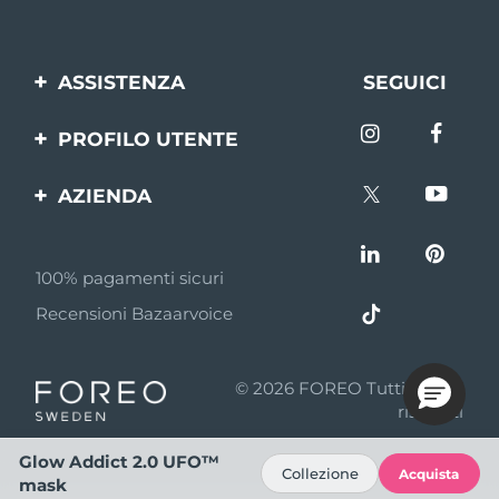
ASSISTENZA
SEGUICI
Contattaci
PROFILO UTENTE
Ordini e spedizioni
Registrazione del
AZIENDA
prodotto
Garanzia e resi
FOREO
Aiuto
FAQ
100% pagamenti sicuri
Affiliazione
Informazioni sulla
Recensioni Bazaarvoice
batteria
Notizie di affiliazione
MYSA
© 2026 FOREO Tutti i diritti
Rivenditori
riservati
Termini di Utilizzo
Glow Addict 2.0 UFO™
Collezione
Acquista
mask
Privacy policy