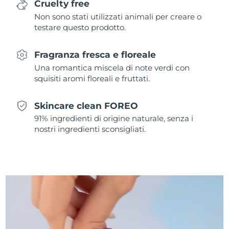
Cruelty free
Non sono stati utilizzati animali per creare o
Slovacchia
Consegna stimata
8/10/26
testare questo prodotto.
Slovenia
Consegna stimata
8/10/26
Fragranza fresca e floreale
Una romantica miscela di note verdi con
Sudafrica
Consegna stimata
8/18/26
squisiti aromi floreali e fruttati.
Corea del Sud
Consegna stimata
8/12/26
Skincare clean FOREO
Spagna
Consegna stimata
8/10/26
91% ingredienti di origine naturale, senza i
nostri ingredienti sconsigliati.
Svezia
Consegna stimata
8/10/26
Svizzera
Consegna stimata
8/10/26
Taiwan
Consegna stimata
8/15/26
Thailandia
Consegna stimata
8/14/26