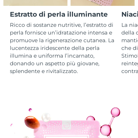
Estratto di perla illuminante
Niac
RAS di Macao
Consegna stimata
8/12/26
Ricco di sostanze nutritive, l’estratto di
La nia
Malaysia
Consegna stimata
8/13/26
perla fornisce un’idratazione intensa e
della 
promuove la rigenerazione cutanea. La
manti
Malta
Consegna stimata
8/10/26
lucentezza iridescente della perla
che di
illumina e uniforma l’incarnato,
Stimol
Messico
Consegna stimata
8/14/26
donando un aspetto più giovane,
reinte
splendente e rivitalizzato.
contra
Monaco
Consegna stimata
8/11/26
Paesi Bassi
Consegna stimata
8/10/26
Nuova Zelanda
Consegna stimata
8/10/26
Norvegia
Consegna stimata
8/10/26
Oman
Consegna stimata
8/13/26