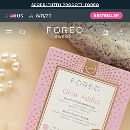
Salta
SCOPRI TUTTI I PRODOTTI FOREO
al
contenuto
principale
US
8/11/26
BESTSELLER
NUOVO
Accedi
Lingua
BREAKING NEWS
Profilo utente
English
Deutsch
Español
I miei dispositivi
FAQ™ Pure Beauty-Tech Elixir
Français
Italiano
Português
I miei ordini
Polski
Svenska
Русский
Türkçe
简体中文
繁體中文
I miei indirizzi
issa™ Teeth Whitening Set
I miei abbonamenti