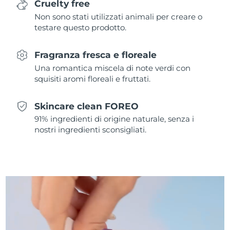
Cruelty free
Non sono stati utilizzati animali per creare o
Slovacchia
Consegna stimata
8/10/26
testare questo prodotto.
Slovenia
Consegna stimata
8/10/26
Fragranza fresca e floreale
Una romantica miscela di note verdi con
Sudafrica
Consegna stimata
8/18/26
squisiti aromi floreali e fruttati.
Corea del Sud
Consegna stimata
8/12/26
Skincare clean FOREO
Spagna
Consegna stimata
8/10/26
91% ingredienti di origine naturale, senza i
nostri ingredienti sconsigliati.
Svezia
Consegna stimata
8/10/26
Svizzera
Consegna stimata
8/10/26
Taiwan
Consegna stimata
8/15/26
Thailandia
Consegna stimata
8/14/26