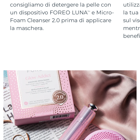
consigliamo di detergere la pelle con
utiliz
un dispositivo FOREO LUNA
e Micro-
la tua
TM
Foam Cleanser 2.0 prima di applicare
sul vi
la maschera.
ment
benefi