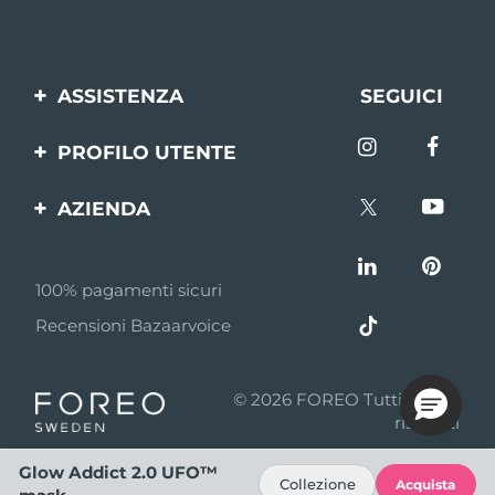
ASSISTENZA
SEGUICI
Contattaci
PROFILO UTENTE
Ordini e spedizioni
Registrazione del
AZIENDA
prodotto
Garanzia e resi
FOREO
Aiuto
FAQ
100% pagamenti sicuri
Affiliazione
Informazioni sulla
Recensioni Bazaarvoice
batteria
Notizie di affiliazione
MYSA
© 2026 FOREO Tutti i diritti
Rivenditori
riservati
Termini di Utilizzo
Glow Addict 2.0 UFO™
Collezione
Acquista