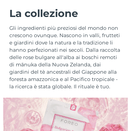
ROUTINE BEAUTY SVEDESI
Austria
Consegna stimata
8/10/26
La collezione
Bahrein
Consegna stimata
8/11/26
Gli ingredienti più preziosi del mondo non
Detersione viso
Lifting viso
crescono ovunque. Nascono in valli, frutteti
Belgio
Consegna stimata
8/10/26
e giardini dove la natura e la tradizione li
LUNA™ 4 pacchetto
BEAR™ 2 pacchetto
hanno perfezionati nei secoli. Dalla raccolta
Bermuda
Consegna stimata
8/16/26
Anti-aging massage
Microcurrent toning
delle rose bulgare all'alba ai boschi remoti
Bosnia ed
di mānuka della Nuova Zelanda, dai
Consegna stimata
8/13/26
Idratazione
Igiene orale
Erzegovina
giardini del tè ancestrali del Giappone alla
LUNA™ 4 Plus
BEAR™ 2 go
foresta amazzonica e al Pacifico tropicale -
UFO™ 3 pacchetto
issa™ 4
Massage, LED heating
Microcurrent toning on-the-go
Brunei
Consegna stimata
8/15/26
la ricerca è stata globale. Il rituale è tuo.
TRATTAMENTI ANTI-AGE FAQ™
Deep facial hydration
Hybrid silicone sonic toothbrush
Bulgaria
Consegna stimata
8/10/26
NEW
LUNA™ 4 Men
BEAR™ 2 eyes & lips
UFO™ 3 LED
issa™ 4 plus
Canada
For men, anti-aging massage
Microcurrent line smoothing device
Consegna stimata
8/14/26
Near-infrared and red light therapy
Smart hybrid silicone sonic toothbrush
device
Anti-age
Trattamenti LED
Cile
Consegna stimata
8/14/26