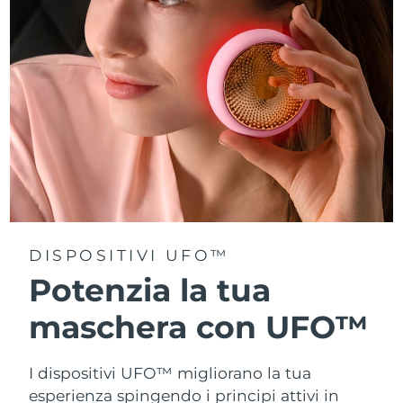
Turchia
Consegna stimata
8/11/26
Emirati Arabi Uniti
Consegna stimata
8/11/26
Regno Unito
Consegna stimata
8/10/26
Stati Uniti
Consegna stimata
8/11/26
Uzbekistan
Consegna stimata
8/15/26
Vietnam
Consegna stimata
8/16/26
DISPOSITIVI UFO™
Potenzia la tua
maschera con UFO™
I dispositivi UFO™ migliorano la tua
esperienza spingendo i principi attivi in