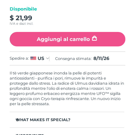
Disponibile
RAS di Macao
Consegna stimata
8/12/26
$ 21,99
IVA e dazi incl.
Malaysia
Consegna stimata
8/13/26
Aggiungi al carrello
Malta
Consegna stimata
8/10/26
Messico
Consegna stimata
8/14/26
8/11/26
US
Spedire a:
Consegna stimata:
Monaco
Consegna stimata
8/11/26
Il tè verde giapponese inonda la pelle di potenti
antiossidanti - purifica i pori, rimuove le impurità e
protegge dallo stress. La radice di Ulmus davidiana idrata in
Paesi Bassi
Consegna stimata
8/10/26
profondità mentre l'olio di enotera calma i rossori. Un
leggero profumo erbaceo energizza mentre UFO™ sigilla
Nuova Zelanda
ogni goccia con Cryo-terapia rinfrescante. Un nuovo inizio
Consegna stimata
8/10/26
per la pelle stressata.
Norvegia
Consegna stimata
8/10/26
WHAT MAKES IT SPECIAL?
Oman
Consegna stimata
8/13/26
Estratto di ago di pino regola il sebo e minimizza i pori -