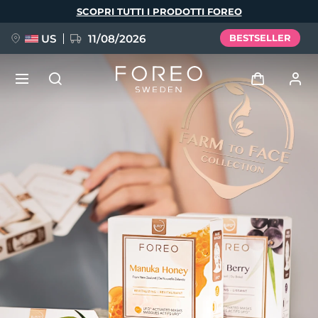
Salta
SCOPRI TUTTI I PRODOTTI FOREO
al
contenuto
principale
US
11/08/2026
BESTSELLER
NUOVO
Accedi
Lingua
BREAKING NEWS
Profilo utente
English
Deutsch
Español
I miei dispositivi
FAQ™ Pure Beauty-Tech Elixir
Français
Italiano
Português
I miei ordini
Polski
Svenska
Русский
Türkçe
简体中文
繁體中文
I miei indirizzi
issa™ Teeth Whitening Set
I miei abbonamenti