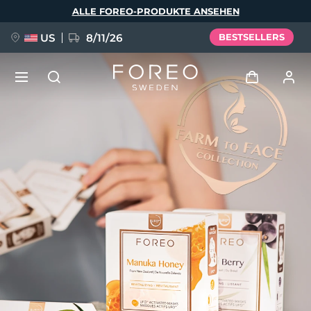
Direkt
ALLE FOREO-PRODUKTE ANSEHEN
zum
Inhalt
US
8/11/26
BESTSELLERS
NEU
Anmelden
Sprache
BREAKING NEWS
Benutzerkonto
English
Deutsch
Español
Meine Geräte
FAQ™ Pure Beauty-Tech Elixir
Français
Italiano
Português
Meine Bestellungen
Polski
Svenska
Русский
Türkçe
简体中文
繁體中文
Meine Adressen
issa™ Teeth Whitening Set
Meine Abonnements