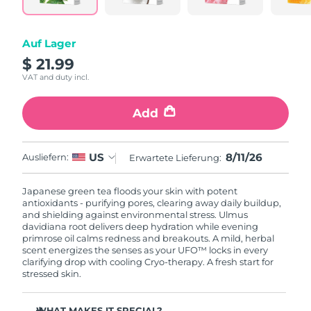
Litauen
Erwartete Lieferung
8/10/26
Luxemburg
Auf Lager
Erwartete Lieferung
8/10/26
$ 21.99
Sonderverwaltungsregion
VAT and duty incl.
Erwartete Lieferung
8/12/26
Macau
Add
Malaysia
Erwartete Lieferung
8/13/26
Malta
Erwartete Lieferung
8/10/26
8/11/26
US
Ausliefern:
Erwartete Lieferung:
Mexiko
Erwartete Lieferung
8/14/26
Japanese green tea floods your skin with potent
antioxidants - purifying pores, clearing away daily buildup,
and shielding against environmental stress. Ulmus
Monaco
Erwartete Lieferung
8/11/26
davidiana root delivers deep hydration while evening
primrose oil calms redness and breakouts. A mild, herbal
scent energizes the senses as your UFO™ locks in every
Niederlande
Erwartete Lieferung
8/10/26
clarifying drop with cooling Cryo-therapy. A fresh start for
stressed skin.
Neuseeland
Erwartete Lieferung
8/10/26
WHAT MAKES IT SPECIAL?