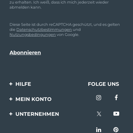
zu erhalten. Ich weiß, dass ich mich jederzeit wieder
abmelden kann.
Diese Seite ist durch reCAPTCHA geschützt, und es gelten
die
Datenschutzbestimmungen
und
Nutzungsbedingungen
von Google.
HILFE
FOLGE UNS
Kontaktiere uns
MEIN KONTO
Bestellungen & Versand
Produkt registrieren
UNTERNEHMEN
Garantie & Umtausch
Unterstützung
Über FOREO
Häufig gestellte Fragen