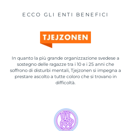
Turchia
Consegna stimata
8/11/26
ECCO GLI ENTI BENEFICI
Emirati Arabi Uniti
Consegna stimata
8/11/26
Regno Unito
Consegna stimata
8/10/26
Stati Uniti
Consegna stimata
8/11/26
In quanto la più grande organizzazione svedese a
Uzbekistan
Consegna stimata
8/15/26
sostegno delle ragazze tra i 10 e i 25 anni che
soffrono di disturbi mentali, Tjejzonen si impegna a
Vietnam
Consegna stimata
8/16/26
prestare ascolto a tutte coloro che si trovano in
difficoltà.