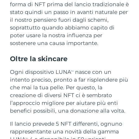
Advanced pore care essentials
For healthy hair
forma di NFT prima del lancio tradizionale è
18% PAP
Israele
Consegna stimata
8/14/26
Cosmetici
Uomini
stato quindi un passo in avanti naturale per
il nostro pensiero fuori dagli schemi,
Italia
Consegna stimata
8/10/26
soprattutto quando abbiamo capito di
poter usare la nostra influenza per
Giappone
Consegna stimata
8/13/26
sostenere una causa importante.
Vedi tutto
Jersey
Consegna stimata
8/15/26
Oltre la skincare
Kazakistan
Consegna stimata
8/12/26
Ogni dispositivo LUNA
nasce con un
TM
APP FOREO
intento preciso, pronto a far risplendere più
Kuwait
Consegna stimata
8/10/26
CHI SIAMO
che mai la tua pelle. Per questo, la
Lettonia
creazione di diversi NFT ci è sembrato
Consegna stimata
8/10/26
l’approccio migliore per aiutare più enti
Libano
Consegna stimata
8/11/26
benefici possibili, una donazione alla volta.
Il lancio prevede 5 NFT differenti, ognuno
Lituania
Consegna stimata
8/10/26
rappresentante una novità della gamma
Lussemburgo
Consegna stimata
8/10/26
TM