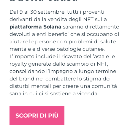
Dal 9 al 30 settembre, tutti i proventi
Slovacchia
Consegna stimata
8/10/26
derivanti dalla vendita degli NFT sulla
Slovenia
piattaforma Solana
saranno direttamente
Consegna stimata
8/10/26
devoluti a enti benefici che si occupano di
Sudafrica
Consegna stimata
8/18/26
aiutare le persone con problemi di salute
mentale e diverse patologie cutanee.
Corea del Sud
Consegna stimata
8/12/26
L’importo include il ricavato dell’asta e le
royalty generate dallo scambio di NFT,
Spagna
Consegna stimata
8/10/26
consolidando l’impegno a lungo termine
del brand nel combattere lo stigma dei
Svezia
Consegna stimata
8/10/26
disturbi mentali per creare una comunità
sana in cui ci si sostiene a vicenda.
Svizzera
Consegna stimata
8/10/26
Taiwan
Consegna stimata
8/15/26
SCOPRI DI PIÙ
Thailandia
Consegna stimata
8/14/26