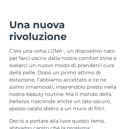
Paese di spedizione
Stati Uniti
Consegna stimata
8/11/26
Una nuova
FAQ™ Dual LED Panel
Regno Unito
Consegna stimata
8/10/26
rivoluzione
POPOLARE
Spagna
Consegna stimata
8/10/26
C’era una volta LUNA
, un dispositivo nato
TM
per farci uscire dalla nostra comfort zone e
Australia
Consegna stimata
8/13/26
svelarci un nuovo modo di prenderci cura
della pelle. Dopo un primo attimo di
Francia
Consegna stimata
8/10/26
Offerte speciali
Bestseller
esitazione, l’abbiamo accettato e ce ne
Germania
Consegna stimata
8/10/26
siamo innamorati, inserendolo presto nella
nostra beauty routine. Ma il mondo della
Canada
Consegna stimata
8/14/26
bellezza nasconde anche un lato oscuro,
spesso celato dietro a un muro di filtri.
Terapia a luce rossa
Decisi a portare alla luce questo tema,
Australia
Consegna stimata
8/13/26
abbiamo capito che la prossima