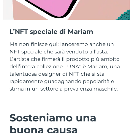
Filippine
Consegna stimata
8/13/26
Polonia
Consegna stimata
8/11/26
L’NFT speciale di Mariam
Portogallo
Consegna stimata
8/10/26
Ma non finisce qui: lanceremo anche un
Portorico
Consegna stimata
8/12/26
NFT speciale che sarà venduto all’asta.
L’artista che firmerà il prodotto più ambito
Qatar
Consegna stimata
8/11/26
dell’intera collezione LUNA
è Mariam, una
TM
talentuosa designer di NFT che si sta
Riunione
Consegna stimata
8/15/26
rapidamente guadagnando popolarità e
stima in un settore a prevalenza maschile.
Romania
Consegna stimata
8/10/26
Russia
Consegna stimata
8/18/26
Sosteniamo una
Arabia Saudita
Consegna stimata
8/11/26
buona causa
Singapore
Consegna stimata
8/12/26