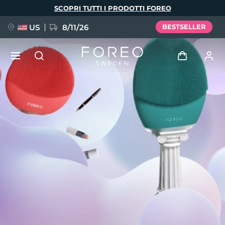
Salta
SCOPRI TUTTI I PRODOTTI FOREO
al
contenuto
principale
US
8/11/26
BESTSELLER
NUOVO
Accedi
Lingua
BREAKING NEWS
Profilo utente
English
Deutsch
Español
I miei dispositivi
FAQ™ Pure Beauty-Tech Elixir
Français
Italiano
Português
I miei ordini
Polski
Svenska
Русский
Türkçe
简体中文
繁體中文
I miei indirizzi
issa™ Teeth Whitening Set
I miei abbonamenti