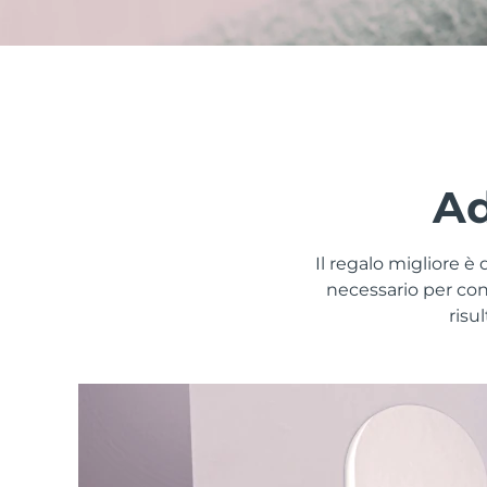
issa™ Teeth Whitening Set
FAQ™ Dual LED Panel
Ad
Il regalo migliore è 
POPOLARE
necessario per con
risu
Offerte speciali
Bestseller