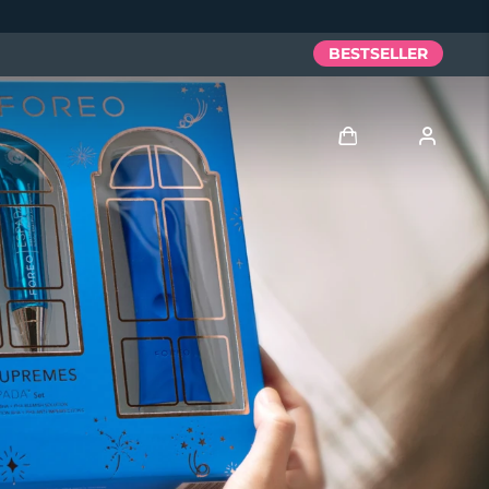
BESTSELLER
Accedi
Profilo utente
I miei dispositivi
I miei ordini
I miei indirizzi
I miei abbonamenti