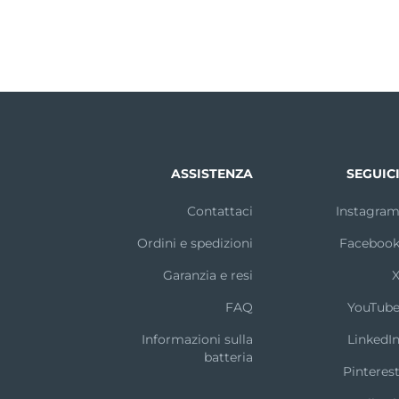
ASSISTENZA
SEGUIC
Contattaci
Instagra
Ordini e spedizioni
Faceboo
Garanzia e resi
FAQ
YouTub
Informazioni sulla
LinkedI
batteria
Pinteres