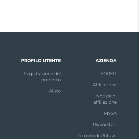
I
PROFILO UTENTE
AZIENDA
m
Registrazione del
FOREO
prodotto
k
Affiliazione
Aiuto
X
Notizie di
affiliazione
e
MYSA
n
Rivenditori
t
Termini di Utilizzo