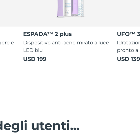
ESPADA™ 2 plus
UFO™ 3
gere e
Dispositivo anti-acne mirato a luce
Idratazio
LED blu
pronto a 
USD 199
USD 139
egli utenti...