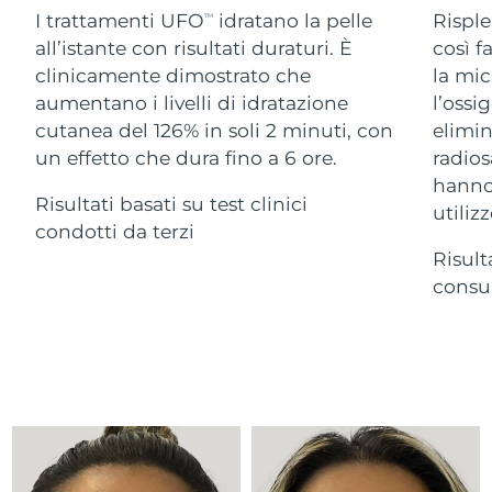
Advanced pore care essentials
For healthy hair
I trattamenti UFO
idratano la pelle
Risple
18% PAP
TM
Israele
Consegna stimata
8/15/26
Cosmetici
Uomini
all’istante con risultati duraturi. È
così f
clinicamente dimostrato che
la mic
Italia
Consegna stimata
8/11/26
aumentano i livelli di idratazione
l’ossi
cutanea del 126% in soli 2 minuti, con
elimin
Giappone
Consegna stimata
8/14/26
un effetto che dura fino a 6 ore.
radios
Vedi tutto
Jersey
Consegna stimata
8/16/26
hanno 
Risultati basati su test clinici
utilizz
condotti da terzi
Kazakistan
Consegna stimata
8/13/26
Risult
APP FOREO
Kuwait
consum
Consegna stimata
8/11/26
CHI SIAMO
Lettonia
Consegna stimata
8/11/26
Libano
Consegna stimata
8/12/26
Lituania
Consegna stimata
8/11/26
Lussemburgo
Consegna stimata
8/11/26