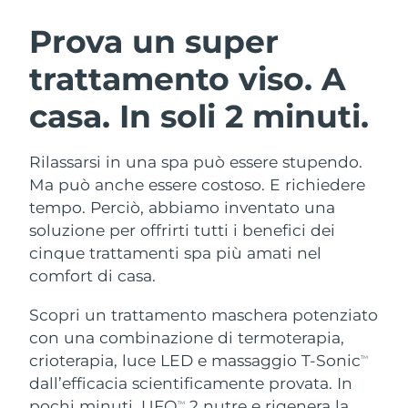
ROUTINE BEAUTY SVEDESI
Austria
Consegna stimata
8/11/26
Prova un super
trattamento viso.
A
Bahrein
Consegna stimata
8/12/26
casa. In soli 2 minuti.
Detersione viso
Lifting viso
Belgio
Consegna stimata
8/11/26
LUNA™ 4 pacchetto
BEAR™ 2 pacchetto
Bermuda
Consegna stimata
8/17/26
Rilassarsi in una spa può essere stupendo.
Anti-aging massage
Microcurrent toning
Ma può anche essere costoso. E richiedere
Bosnia ed
tempo. Perciò, abbiamo inventato una
Consegna stimata
8/14/26
Idratazione
Igiene orale
Erzegovina
soluzione per offrirti tutti i benefici dei
LUNA™ 4 Plus
BEAR™ 2 go
UFO™ 3 pacchetto
issa™ 4
cinque trattamenti spa più amati nel
Massage, LED heating
Microcurrent toning on-the-go
Brunei
Consegna stimata
8/16/26
TRATTAMENTI ANTI-AGE FAQ™
comfort di casa.
Deep facial hydration
Hybrid silicone sonic toothbrush
Bulgaria
Consegna stimata
8/11/26
Scopri un trattamento maschera potenziato
NEW
LUNA™ 4 Men
BEAR™ 2 eyes & lips
UFO™ 3 LED
con una combinazione di termoterapia,
issa™ 4 plus
Canada
For men, anti-aging massage
Microcurrent line smoothing device
Consegna stimata
8/15/26
crioterapia, luce LED e massaggio T-Sonic
Near-infrared and red light therapy
TM
Smart hybrid silicone sonic toothbrush
device
Anti-age
Trattamenti LED
dall’efficacia scientificamente provata. In
Cile
Consegna stimata
8/15/26
pochi minuti, UFO
2 nutre e rigenera la
TM