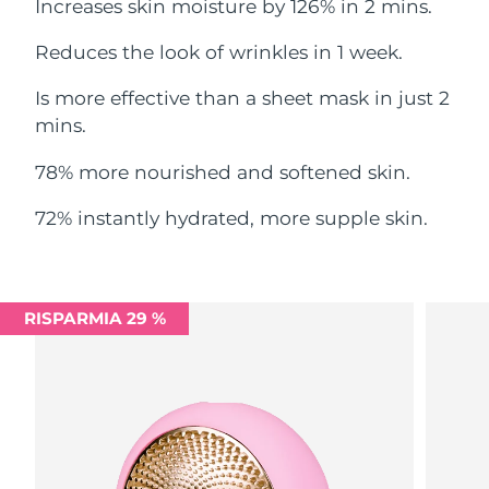
Increases skin moisture by 126% in 2 mins.
Filippine
Consegna stimata
8/14/26
Reduces the look of wrinkles in 1 week.
Polonia
Consegna stimata
8/12/26
Is more effective than a sheet mask in just 2
Portogallo
mins.
Consegna stimata
8/11/26
78% more nourished and softened skin.
Portorico
Consegna stimata
8/13/26
72% instantly hydrated, more supple skin.
Qatar
Consegna stimata
8/12/26
Riunione
Consegna stimata
8/16/26
RISPARMIA 29 %
Romania
Consegna stimata
8/11/26
Russia
Consegna stimata
8/19/26
Arabia Saudita
Consegna stimata
8/12/26
Singapore
Consegna stimata
8/13/26