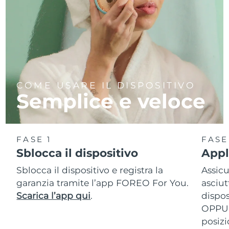
COME USARE IL DISPOSITIVO
Semplice e veloce
FASE 1
FASE
Sblocca il dispositivo
Appl
Sblocca il dispositivo e registra la
Assicu
garanzia tramite l’app FOREO For You.
asciut
Scarica l’app qui
.
dispos
OPPUR
posizi