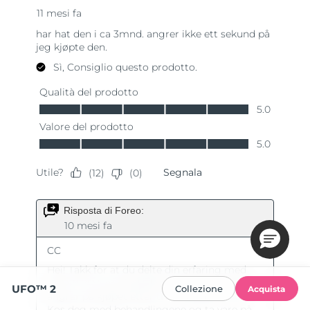
UFO™ 2
Collezione
Acquista