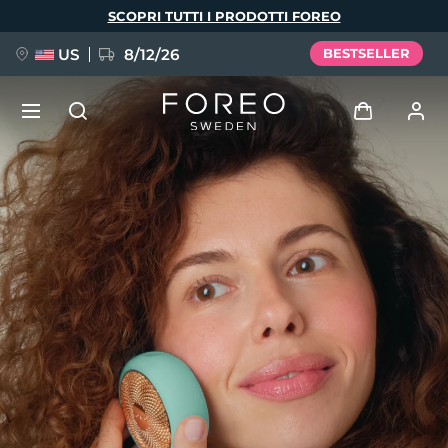
Salta
SCOPRI TUTTI I PRODOTTI FOREO
al
contenuto
principale
US
8/12/26
BESTSELLER
NUOVO
Accedi
Lingua
BREAKING NEWS
Profilo utente
English
Deutsch
Español
I miei dispositivi
FAQ™ Pure Beauty-Tech Elixir
Français
Italiano
Português
I miei ordini
Polski
Svenska
Русский
Türkçe
简体中文
繁體中文
I miei indirizzi
issa™ Teeth Whitening Set
I miei abbonamenti