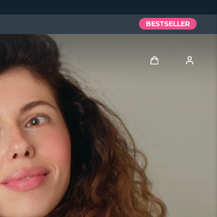
BESTSELLER
Accedi
Profilo utente
I miei dispositivi
I miei ordini
I miei indirizzi
I miei abbonamenti