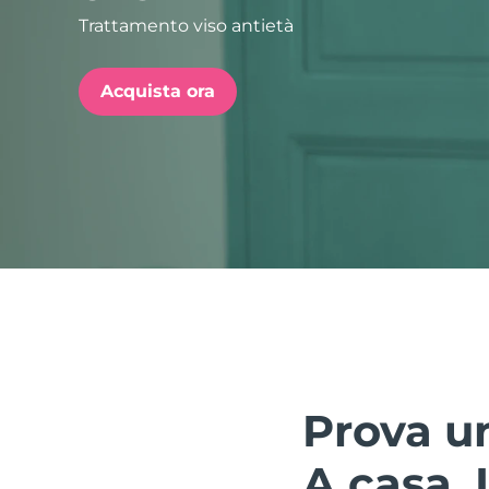
Trattamento viso antietà
issa™ Teeth Whitening Set
Acquista ora
FAQ™ Dual LED Panel
POPOLARE
Offerte speciali
Bestseller
Prova un
A casa. I