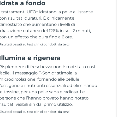
Idrata a fondo
I trattamenti UFO
idratano la pelle all’istante
TM
con risultati duraturi. È clinicamente
dimostrato che aumentano i livelli di
idratazione cutanea del 126% in soli 2 minuti,
con un effetto che dura fino a 6 ore.
Risultati basati su test clinici condotti da terzi
Illumina e rigenera
Risplendere di freschezza non è mai stato così
facile. Il massaggio T-Sonic
stimola la
TM
microcircolazione, fornendo alle cellule
l’ossigeno e i nutrienti essenziali ed eliminando
le tossine, per una pelle sana e radiosa. Le
persone che l’hanno provato hanno notato
risultati visibili sin dal primo utilizzo.
Risultati basati su test clinici condotti da terzi