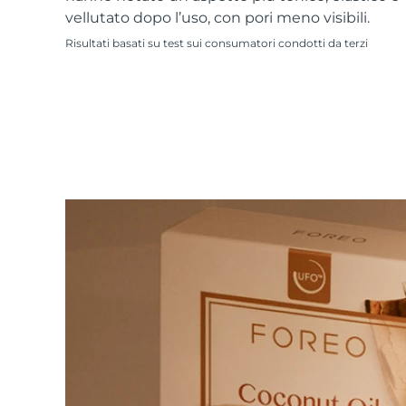
Skincare KIWI™
All acne treatment devices
All revitalizing eye massagers
Serum
vellutato dopo l’uso, con pori meno visibili.
issa™ Teeth Whitening Gel
Advanced pore care essentials
For healthy hair
18% PAP
Risultati basati su test sui consumatori condotti da terzi
Cosmetici
Uomini
Vedi tutto
APP FOREO
CHI SIAMO