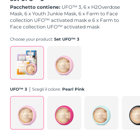
Pacchetto contiene:
UFO™ 3, 6 x H2Overdose
Slovacchia
Mask, 6 x Youth Junkie Mask, 6 x Farm to Face
Consegna stimata
09/08/2026
collection UFO™ activated mask e 6 x Farm to
Face collection UFO™ activated mask
Slovenia
Consegna stimata
09/08/2026
Choose your product:
Set UFO™ 3
Sudafrica
Consegna stimata
17/08/2026
Corea del Sud
Consegna stimata
11/08/2026
Spagna
Consegna stimata
09/08/2026
Svezia
Consegna stimata
09/08/2026
UFO™ 3
Scegli il colore:
Pearl Pink
Svizzera
Consegna stimata
09/08/2026
Taiwan
Consegna stimata
14/08/2026
Thailandia
Consegna stimata
13/08/2026