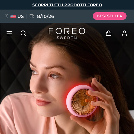
Salta
SCOPRI TUTTI I PRODOTTI FOREO
al
contenuto
principale
US
8/10/26
BESTSELLER
NUOVO
Accedi
Lingua
BREAKING NEWS
Profilo utente
English
Deutsch
Español
I miei dispositivi
FAQ™ Pure Beauty-Tech Elixir
Français
Italiano
Português
I miei ordini
Polski
Svenska
Русский
Türkçe
简体中文
繁體中文
I miei indirizzi
issa™ Teeth Whitening Set
I miei abbonamenti