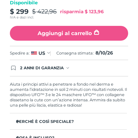
Disponibile
Turchia
Consegna stimata
10/08/2026
$ 299
$ 422,96
risparmia
$ 123,96
IVA e dazi incl.
Emirati Arabi Uniti
Consegna stimata
10/08/2026
Aggiungi al carrello
Regno Unito
Consegna stimata
09/08/2026
Stati Uniti
Consegna stimata
10/08/2026
8/10/26
US
Spedire a:
Consegna stimata:
Uzbekistan
Consegna stimata
14/08/2026
2 ANNI DI GARANZIA
Gli ordini registrati oggi avranno una copertura
Vietnam
Consegna stimata
15/08/2026
completa della garanzia FOREO. Questo significa
che, in caso di difetti nei primi 2 anni dalla data di
Aiuta i principi attivi a penetrare a fondo nel derma e
acquisto, FOREO sostituirà il tuo prodotto
aumenta l’idratazione in soli 2 minuti con risultati notevoli. Il
gratuitamente.
dispositivo UFO™ 3 e le 24 maschere UFO™ con collagene
dissetano la cute con un’azione intensa. Ammira da subito
una pelle più liscia, elastica e radiosa!
PERCHÉ È COSÌ SPECIALE?
Più efficace di una maschera in tessuto, aumenta
l’idratazione cutanea del 126% in 2 minuti con risultati
COSA È INCLUSO?