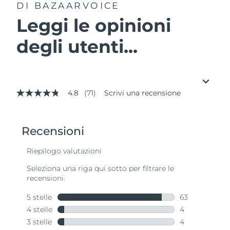
DI BAZAARVOICE
Leggi le opinioni
degli utenti...
4.8
(71)
Scrivi una recensione
4.8
stelle
su
5
,
valore
di
valutazione
medio.
Read
71
Reviews.
Stesso
link
alla
pagina.