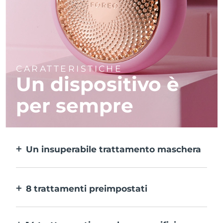
CARATTERISTICHE
Un dispositivo è
per sempre
Un insuperabile trattamento maschera
Più efficace di una maschera in tessuto e 10
volte più rapido.
8 trattamenti preimpostati
Ti basta un pulsante per provarli. E con
l’app puoi regolare il trattamento in base