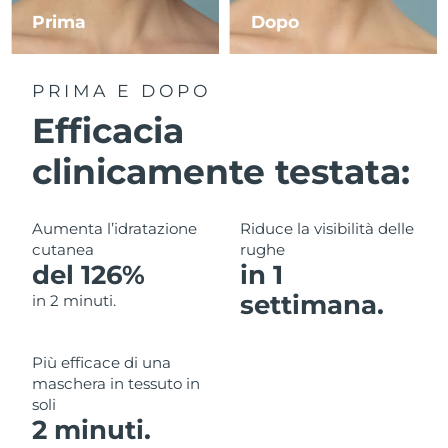
Prima
Dopo
RAS di Macao
Consegna stimata
11/08/2026
PRIMA E DOPO
Malaysia
Consegna stimata
12/08/2026
Efficacia
Malta
Consegna stimata
09/08/2026
clinicamente testata:
Messico
Consegna stimata
13/08/2026
Aumenta l’idratazione
Riduce la visibilità delle
Monaco
Consegna stimata
10/08/2026
cutanea
rughe
del 126%
in 1
Paesi Bassi
Consegna stimata
09/08/2026
settimana.
in 2 minuti.
Nuova Zelanda
Consegna stimata
09/08/2026
Più efficace di una
Norvegia
Consegna stimata
09/08/2026
maschera in tessuto in
soli
Oman
Consegna stimata
12/08/2026
2 minuti.