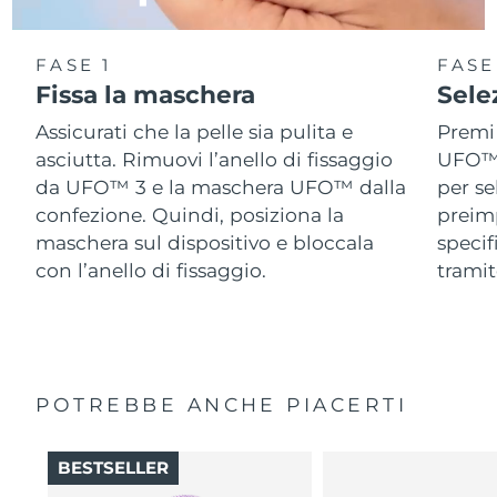
FASE 1
FASE
Fissa la maschera
Sele
Assicurati che la pelle sia pulita e
Premi 
asciutta. Rimuovi l’anello di fissaggio
UFO™ 3
da UFO™ 3 e la maschera UFO™ dalla
per se
confezione. Quindi, posiziona la
preimp
maschera sul dispositivo e bloccala
speci
con l’anello di fissaggio.
tramit
POTREBBE ANCHE PIACERTI
BESTSELLER