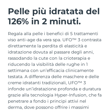
ROUTINE BEAUTY SVEDESI
Austria
Consegna stimata
09/08/2026
Pelle più idratata del
126% in 2 minuti.
Bahrein
Consegna stimata
10/08/2026
Detersione viso
Lifting viso
Belgio
Consegna stimata
09/08/2026
Regala alla pelle i benefici di 5 trattamenti
LUNA™ 4 pacchetto
BEAR™ 2 pacchetto
viso anti-age da vera spa. UFO™ 3 contrasta
Bermuda
Consegna stimata
15/08/2026
Anti-aging massage
Microcurrent toning
direttamente la perdita di elasticità e
idratazione dovuta al passare degli anni,
Bosnia ed
Consegna stimata
12/08/2026
rassodando la cute con la crioterapia e
Idratazione
Igiene orale
Erzegovina
LUNA™ 4 Plus
BEAR™ 2 go
riducendo la visibilità delle rughe in 1
UFO™ 3 pacchetto
issa™ 4
Massage, LED heating
Microcurrent toning on-the-go
settimana con un’efficacia clinicamente
Brunei
Consegna stimata
14/08/2026
TRATTAMENTI ANTI-AGE FAQ™
Deep facial hydration
Hybrid silicone sonic toothbrush
testata.
A differenza delle maschere e delle
Bulgaria
creme idratanti tradizionali, UFO™ 3
Consegna stimata
09/08/2026
NEW
LUNA™ 4 Men
BEAR™ 2 eyes & lips
infonde un’idratazione profonda e duratura
UFO™ 3 LED
issa™ 4 plus
Canada
For men, anti-aging massage
Microcurrent line smoothing device
Consegna stimata
13/08/2026
grazie alla tecnologia Hyper-Infusion, che fa
Near-infrared and red light therapy
Smart hybrid silicone sonic toothbrush
penetrare a fondo i principi attivi nel
device
Anti-age
Trattamenti LED
Cile
Consegna stimata
13/08/2026
derma, dove possono offrire i massimi