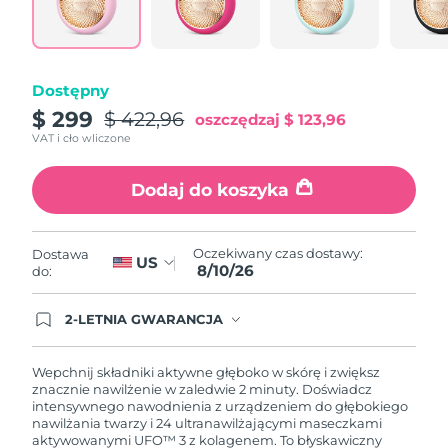
Oczekiwany czas dostawy
Portoryko
8/11/26
Oczekiwany czas dostawy
Katar
Dostępny
8/10/26
$ 299
$ 422,96
oszczędzaj
$ 123,96
Oczekiwany czas dostawy
Reunion
VAT i cło wliczone
8/14/26
Dodaj do koszyka
Oczekiwany czas dostawy
Rumunia
8/9/26
Oczekiwany czas dostawy
Oczekiwany czas dostawy:
Dostawa
Rosja
US
8/17/26
8/10/26
do:
Oczekiwany czas dostawy
Arabia Saudyjska
2-LETNIA GWARANCJA
8/10/26
Dzisiejsze zamówienie uprawnia do korzystania z
pełnej gwarancji FOREO. Oznacza to, że w
przypadku wystąpienia problemów w ciągu 2 lat
Oczekiwany czas dostawy
Wepchnij składniki aktywne głęboko w skórę i zwiększ
Singapur
od zakupu, FOREO bezpłatnie wymieni produkt.
8/11/26
znacznie nawilżenie w zaledwie 2 minuty. Doświadcz
intensywnego nawodnienia z urządzeniem do głębokiego
nawilżania twarzy i 24 ultranawilżającymi maseczkami
Oczekiwany czas dostawy
Słowacja
aktywowanymi UFO™ 3 z kolagenem. To błyskawiczny