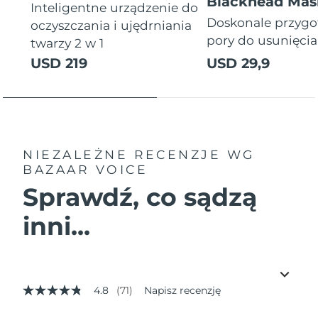
Blackhead Mas
Inteligentne urządzenie do
Doskonale przyg
oczyszczania i ujędrniania
pory do usunięci
twarzy 2 w 1
USD 219
USD 29,9
NIEZALEŻNE RECENZJE
WG
BAZAAR VOICE
Sprawdź, co sądzą
inni...
4.8
(71)
Napisz recenzję
4.8
z