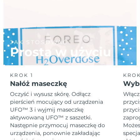
JAK STOSOWAĆ
Prosta w użyciu
KROK 1
KROK
Nałóż maseczkę
Wybi
Oczyść i wysusz skórę. Odłącz
Włącz
pierścień mocujący od urządzenia
przyci
UFO™ 3 i wyjmij maseczkę
przyci
aktywowaną UFO™ z saszetki.
zapro
Następnie przymocuj maseczkę do
Możesz
urządzenia, ponownie zakładając
specja