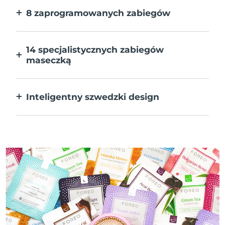
8 zaprogramowanych zabiegów
Jedno naciśnięcie przycisku. Dostosuj
preferencje w aplikacji.
14 specjalistycznych zabiegów
maseczką
Doskonałe połączenie technologii dla
uzupełnienia składników maseczki.
Inteligentny szwedzki design
W 100% wodoodporne i ultrahigieniczne.
Do 50 minut działania na ładowanie USB.