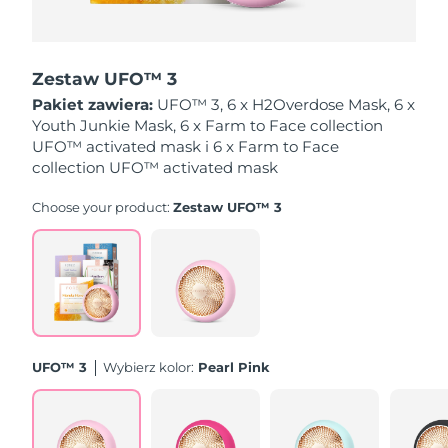
Oczekiwany czas dostawy
Holandia
8/9/26
Zestaw UFO™ 3
Oczekiwany czas dostawy
Pakiet zawiera:
UFO™ 3, 6 x H2Overdose Mask, 6 x
Nowa Zelandia
8/9/26
Youth Junkie Mask, 6 x Farm to Face collection
UFO™ activated mask i 6 x Farm to Face
Oczekiwany czas dostawy
collection UFO™ activated mask
Norwegia
8/9/26
Choose your product:
Zestaw UFO™ 3
Oczekiwany czas dostawy
Oman
8/12/26
Oczekiwany czas dostawy
Filipiny
8/12/26
Oczekiwany czas dostawy
Polska
8/10/26
UFO™ 3
Wybierz kolor:
Pearl Pink
Oczekiwany czas dostawy
Portugalia
8/9/26