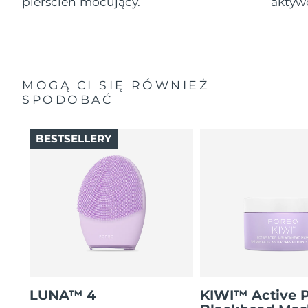
pierścień mocujący.
aktyw
MOGĄ CI SIĘ RÓWNIEŻ
SPODOBAĆ
BESTSELLERY
LUNA™ 4
KIWI™ Active 