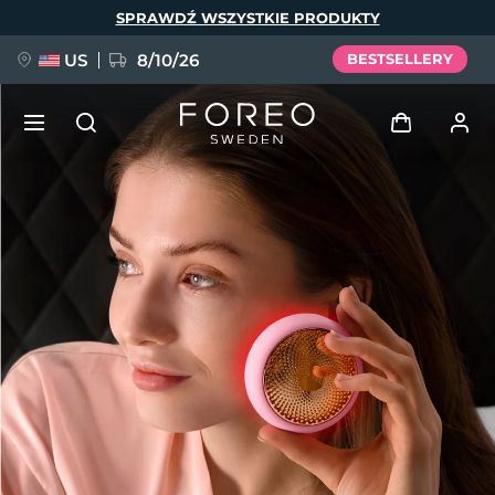
Przejdź
SPRAWDŹ WSZYSTKIE PRODUKTY
do
treści
US
8/10/26
BESTSELLERY
NOWOŚĆ
Zaloguj
Język
BREAKING NEWS
Profil użytkownika
English
Deutsch
Español
Moje urządzenia
FAQ™ Pure Beauty-Tech Elixir
Français
Italiano
Português
Moje zamówienia
Polski
Svenska
Русский
Türkçe
简体中文
繁體中文
Moje adresy
issa™ Teeth Whitening Set
Moje subskrypcje