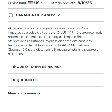
8/10/26
US
Enviar para:
Entrega prevista:
GARANTIA DE 2 ANOS*
Ao efetuar seu pedido hoje, você tem direito a
cobertura completa da Garantia FOREO. Isso
significa que se você tiver qualquer problema até
Abraça a forma mais higiénica de remover 99% de
2 anos após a compra, a FOREO substituirá seu
impurezas e sebo da tua pele. O LUNA™ 4 é o avanço mais
produto gratuitamente.*exceto pelo Luna FOFO
recente do mundo da tecnologia – limpa e firma,
e Luna Play plus cuja garantia é de 90 dias.
oferecendo resultados impressionantes em casa em
tempo recorde. Utiliza-o com o FOREO Micro-Foam
Cleanser 2.0 para obter uma limpeza ainda mais suave e
minuciosa.
O QUE O TORNA ESPECIAL?
96% dos utilizadores indicam uma pele mais saudável.
81% indicam imperfeições reduzidas.
O QUE INCLUI?
Remove impurezas e sebo profundos sem esfarelar a
LUNA™ 4
pele.
Manual do usuário
LUNA™ Micro-Foam Cleanser 2.0
86% dos utilizadores relataram uma pele com
aparência e sensação mais firme e elástica.
Cabo de carregamento USB
Nutre e protege a pele dos danos de radicais livres.
Bolsa de viagem