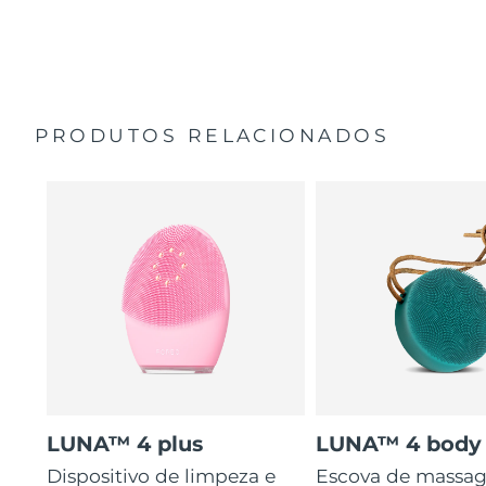
35 vezes mais higiénico do que escovas com cerdas de
Guia de início rápido
nylon.
Manual geral
2 anos de garantia (Espanha, Portugal, Suécia: 3 anos
de garantia)
PRODUTOS RELACIONADOS
LUNA™ 4 plus
LUNA™ 4 body
Dispositivo de limpeza e
Escova de massa