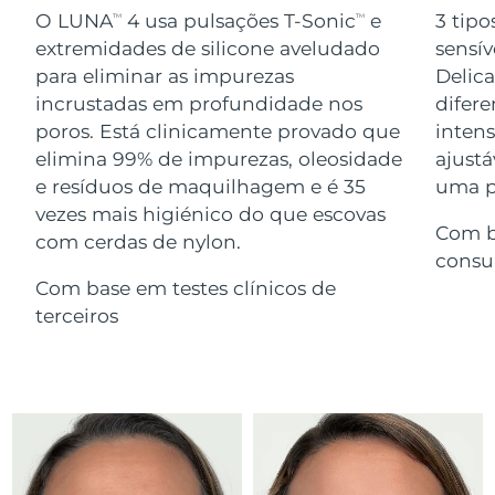
Serum
issa™ Teeth Whitening Gel
O LUNA
4 usa pulsações T-Sonic
e
3 tipo
TM
TM
Advanced pore care essentials
For healthy hair
18% PAP
extremidades de silicone aveludado
sensív
Israel
Entrega prevista
13/08/26
Cosméticos
Homens
para eliminar as impurezas
Delic
Itália
incrustadas em profundidade nos
difere
Entrega prevista
09/08/26
poros. Está clinicamente provado que
inten
Japão
Entrega prevista
12/08/26
elimina 99% de impurezas, oleosidade
ajustá
e resíduos de maquilhagem e é 35
uma pe
Comprar todos
Jersey
Entrega prevista
14/08/26
vezes mais higiénico do que escovas
Com b
com cerdas de nylon.
Cazaquistão
Entrega prevista
11/08/26
consu
FOREO APP
Com base em testes clínicos de
Kuwait
Entrega prevista
09/08/26
terceiros
SOBRE
Letônia
Entrega prevista
09/08/26
Líbano
Entrega prevista
10/08/26
Lituânia
Entrega prevista
09/08/26