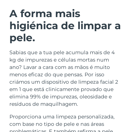
ROTINA DE BELEZA SUECA
Áustria
Entrega prevista
09/08/26
A forma mais
higiénica de limpar a
Barein
Entrega prevista
10/08/26
pele.
Limpeza facial
Lifting facial
Bélgica
Entrega prevista
09/08/26
LUNA™ 4 kit
BEAR™ 2 kit
Bermudas
Entrega prevista
15/08/26
Sabias que a tua pele acumula mais de 4
Anti-aging massage
Microcurrent toning
kg de impurezas e células mortas num
Bósnia e
ano? Lavar a cara com as mãos é muito
Entrega prevista
12/08/26
Hidratação
Cuidado oral
Herzegovina
menos eficaz do que pensas. Por isso
LUNA™ 4 Plus
BEAR™ 2 go
UFO™ 3 kit
issa™ 4
criámos um dispositivo de limpeza facial 2
Massage, LED heating
Microcurrent toning on-the-go
Brunei
Entrega prevista
14/08/26
TRATAMENTO ANTIENVELHECIMENTO
em 1 que está clinicamente provado que
Deep facial hydration
Hybrid silicone sonic toothbrush
FAQ™
elimina 99% de impurezas, oleosidade e
Bulgária
Entrega prevista
09/08/26
resíduos de maquilhagem.
LUNA™ 4 Men
BEAR™ 2 eyes & lips
UFO™ 3 LED
NEW
issa™ 4 plus
Canadá
For men, anti-aging massage
Microcurrent line smoothing device
Entrega prevista
13/08/26
Proporciona uma limpeza personalizada,
Near-infrared and red light therapy
Smart hybrid silicone sonic toothbrush
device
com base no tipo de pele e nas áreas
Chile
Entrega prevista
13/08/26
Antienvelhecimento
Tratamentos LED
problemáticas. E também refirma a pele,