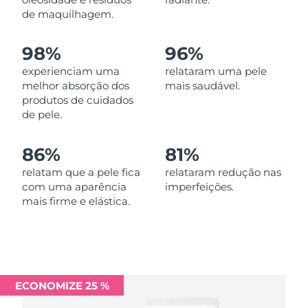
Omã
Entrega prevista
12/08/26
de maquilhagem.
Filipinas
Entrega prevista
12/08/26
98%
96%
experienciam uma
relataram uma pele
Polônia
Entrega prevista
10/08/26
melhor absorção dos
mais saudável.
produtos de cuidados
Portugal
Entrega prevista
09/08/26
de pele.
Porto Rico
Entrega prevista
11/08/26
86%
81%
Catar
relatam que a pele fica
relataram redução nas
Entrega prevista
10/08/26
com uma aparência
imperfeições.
mais firme e elástica.
Reunião
Entrega prevista
14/08/26
Romênia
Entrega prevista
09/08/26
Rússia
Entrega prevista
17/08/26
ECONOMIZE 25 %
Arábia Saudita
Entrega prevista
10/08/26