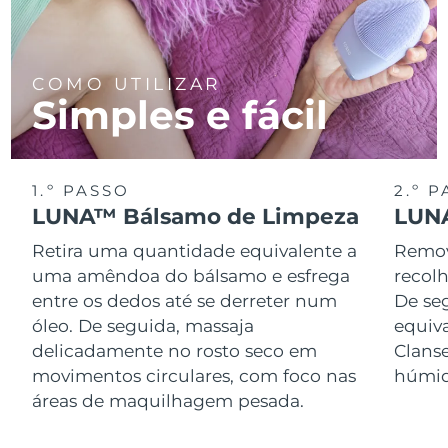
COMO UTILIZAR
Simples e fácil
1.º PASSO
2.º 
LUNA™ Bálsamo de Limpeza
LUNA
Retira uma quantidade equivalente a
Remov
uma amêndoa do bálsamo e esfrega
recol
entre os dedos até se derreter num
De se
óleo. De seguida, massaja
equiv
delicadamente no rosto seco em
Clans
movimentos circulares, com foco nas
húmid
áreas de maquilhagem pesada.