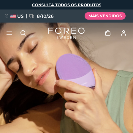
Pular
CONSULTA TODOS OS PRODUTOS
para
o
conteúdo
principal
US
8/10/26
MAIS VENDIDOS
NOVIDADE
Entrar
Idioma
BREAKING NEWS
Perfil de usuário
English
Deutsch
Español
Meus aparelhos
FAQ™ Pure Beauty-Tech Elixir
Français
Italiano
Português
Meus pedidos
Polski
Svenska
Русский
Türkçe
简体中文
繁體中文
Meus endereços
issa™ Teeth Whitening Set
As minhas subscrições