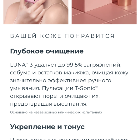
9.08.2026
Ожидаемая дата доставки
Нидерланды
8.08.2026
Ожидаемая дата доставки
ВАШЕЙ КОЖЕ ПОНРАВИТСЯ
Новая Зеландия
8.08.2026
Глубокое очищение
Ожидаемая дата доставки
Норвегия
8.08.2026
LUNA
3 удаляет до 99,5% загрязнений,
TM
Ожидаемая дата доставки
себума и остатков макияжа, очищая кожу
Оман
11.08.2026
значительно эффективнее ручного
умывания. Пульсации T-Sonic
TM
Ожидаемая дата доставки
Филиппины
открывают поры и очищают их,
11.08.2026
предотвращая высыпания.
Ожидаемая дата доставки
Польша
Основано на независимых клинических испытаниях
9.08.2026
Укрепление и тонус
Ожидаемая дата доставки
Португалия
8.08.2026
Низкочастотные пульсации расслабляют