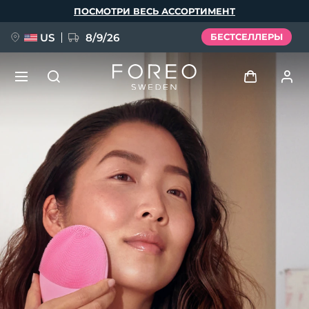
Перейти
ПОСМОТРИ ВЕСЬ АССОРТИМЕНТ
к
основному
содержанию
US
8/9/26
БЕСТСЕЛЛЕРЫ
НОВИНКА
Войти
Язык
BREAKING NEWS
Профиль пользователя
English
Deutsch
Español
Мои приборы
FAQ™ Pure Beauty-Tech Elixir
Français
Italiano
Português
Мои заказы
Polski
Svenska
Русский
Türkçe
简体中文
繁體中文
Мои адреса
issa™ Teeth Whitening Set
Мои подписки