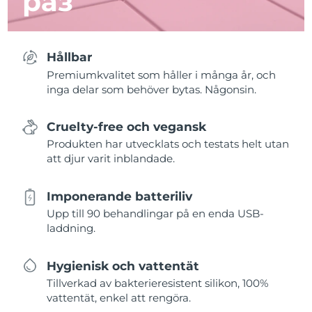
раз
Hållbar
Premiumkvalitet som håller i många år, och
inga delar som behöver bytas. Någonsin.
Cruelty-free och vegansk
Produkten har utvecklats och testats helt utan
att djur varit inblandade.
Imponerande batteriliv
Upp till 90 behandlingar på en enda USB-
laddning.
Hygienisk och vattentät
Tillverkad av bakterieresistent silikon, 100%
vattentät, enkel att rengöra.