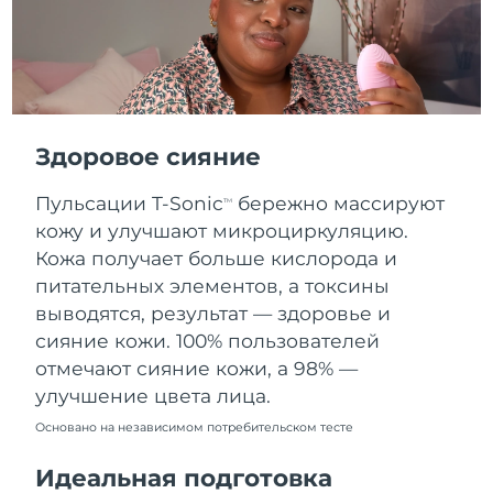
Словакия
8.08.2026
Ожидаемая дата доставки
Словения
8.08.2026
Южно-Африканская
Ожидаемая дата доставки
Республика
16.08.2026
Здоровое сияние
Ожидаемая дата доставки
Пульсации T-Sonic
бережно массируют
Республика Корея
TM
10.08.2026
кожу и улучшают микроциркуляцию.
Кожа получает больше кислорода и
Ожидаемая дата доставки
Испания
8.08.2026
питательных элементов, а токсины
выводятся, результат — здоровье и
Ожидаемая дата доставки
Швеция
сияние кожи. 100% пользователей
8.08.2026
отмечают сияние кожи, а 98% —
улучшение цвета лица.
Ожидаемая дата доставки
Швейцария
8.08.2026
Основано на независимом потребительском тесте
Ожидаемая дата доставки
Тайвань
Идеальная подготовка
13.08.2026