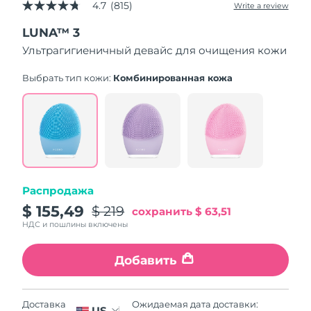
4.7
(815)
Write a review
4.7
out
LUNA™ 3
of
5
Ультрагигиеничный девайс для очищения кожи
stars,
average
rating
Выбрать тип кожи:
Комбинированная кожа
value.
Read
815
Reviews.
Same
page
link.
Распродажа
$ 155,49
$ 219
сохранить
$ 63,51
НДС и пошлины включены
Добавить
Ожидаемая дата доставки:
Доставка
US