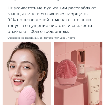
Ожидаемая дата доставки
Ливан
Низкочастотные пульсации расслабляют
9.08.2026
мышцы лица и сглаживают морщины.
Ожидаемая дата доставки
94% пользователей отмечают, что кожа
Литва
8.08.2026
тонус, а ощущение чистоты и свежести
отмечают 100% опрошенных.
Ожидаемая дата доставки
Люксембург
8.08.2026
Основано на независимом потребительском тесте
Ожидаемая дата доставки
Макао (САР)
10.08.2026
Ожидаемая дата доставки
Малайзия
11.08.2026
Ожидаемая дата доставки
Мальта
8.08.2026
Ожидаемая дата доставки
Мексика
12.08.2026
Ожидаемая дата доставки
Монако