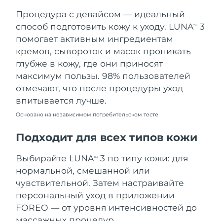
Процедура с девайсом — идеальный
Ожидаемая дата доставки
Таиланд
12.08.2026
способ подготовить кожу к уходу. LUNA
3
TM
помогает активным ингредиентам
Ожидаемая дата доставки
Турция
кремов, сывороток и масок проникать
9.08.2026
глубже в кожу, где они приносят
максимум пользы. 98% пользователей
Ожидаемая дата доставки
ОАЭ
9.08.2026
отмечают, что после процедуры уход
впитывается лучше.
Ожидаемая дата доставки
Великобритания
8.08.2026
Основано на независимом потребительском тесте
Соединенные
Подходит для всех типов кожи
Ожидаемая дата доставки
Штаты
9.08.2026
Выбирайте LUNA
3 по типу кожи: для
TM
Ожидаемая дата доставки
нормальной, смешанной или
Узбекистан
13.08.2026
чувствительной. Затем настраивайте
персональный уход в приложении
Ожидаемая дата доставки
Вьетнам
14.08.2026
FOREO — от уровня интенсивностей до
массажных процедур.