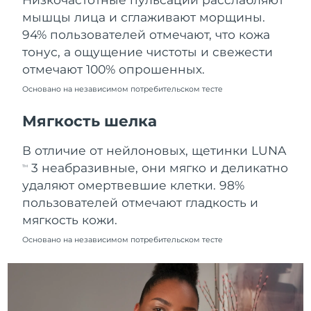
Ожидаемая дата доставки
мышцы лица и сглаживают морщины.
Пуэрто-Рико
10.08.2026
94% пользователей отмечают, что кожа
тонус, а ощущение чистоты и свежести
Ожидаемая дата доставки
Катар
9.08.2026
отмечают 100% опрошенных.
Основано на независимом потребительском тесте
Ожидаемая дата доставки
Реюньон
13.08.2026
Мягкость шелка
Ожидаемая дата доставки
Румыния
В отличие от нейлоновых, щетинки LUNA
8.08.2026
3 неабразивные, они мягко и деликатно
TM
Ожидаемая дата доставки
удаляют омертвевшие клетки. 98%
Россия
16.08.2026
пользователей отмечают гладкость и
мягкость кожи.
Ожидаемая дата доставки
Саудовская Аравия
9.08.2026
Основано на независимом потребительском тесте
Ожидаемая дата доставки
Сингапур
10.08.2026
Ожидаемая дата доставки