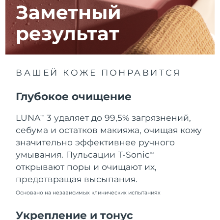
10.08.2026
Заметный
Ожидаемая дата доставки
Израиль
результат
12.08.2026
Ожидаемая дата доставки
Италия
8.08.2026
ВАШЕЙ КОЖЕ ПОНРАВИТСЯ
Ожидаемая дата доставки
Япония
11.08.2026
Глубокое очищение
Ожидаемая дата доставки
Джерси
LUNA
3 удаляет до 99,5% загрязнений,
TM
13.08.2026
себума и остатков макияжа, очищая кожу
Ожидаемая дата доставки
значительно эффективнее ручного
Казахстан
10.08.2026
умывания. Пульсации T-Sonic
TM
открывают поры и очищают их,
Ожидаемая дата доставки
Кувейт
предотвращая высыпания.
8.08.2026
Основано на независимых клинических испытаниях
Ожидаемая дата доставки
Латвия
8.08.2026
Укрепление и тонус