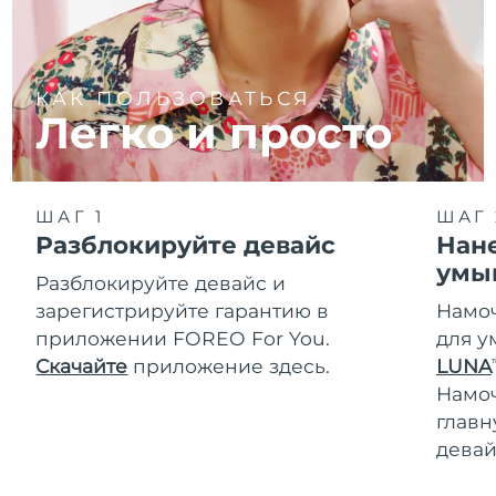
КАК ПОЛЬЗОВАТЬСЯ
Легко и просто
ШАГ 1
ШАГ 
Разблокируйте девайс
Нане
умы
Разблокируйте девайс и
зарегистрируйте гарантию в
Намоч
приложении FOREO For You.
для у
Скачайте
приложение здесь.
LUNA
T
Намо
главн
девай