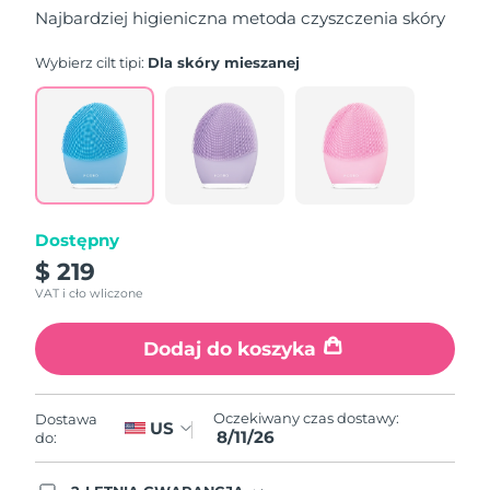
gwiazdek,
Najbardziej higieniczna metoda czyszczenia skóry
średnia
wartość
oceny.
Wybierz cilt tipi:
Dla skóry mieszanej
Read
840
Reviews.
Łącze
do
tej
samej
strony.
Dostępny
$ 219
VAT i cło wliczone
Dodaj do koszyka
Oczekiwany czas dostawy:
Dostawa
US
8/11/26
do: