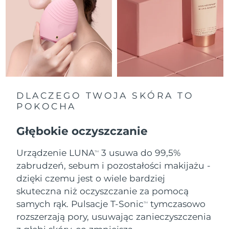
Oczekiwany czas dostawy
Holandia
8/10/26
Oczekiwany czas dostawy
Nowa Zelandia
8/10/26
Oczekiwany czas dostawy
Norwegia
8/10/26
DLACZEGO TWOJA SKÓRA TO
POKOCHA
Oczekiwany czas dostawy
Oman
8/13/26
Głębokie oczyszczanie
Oczekiwany czas dostawy
Filipiny
Urządzenie LUNA
3 usuwa do 99,5%
8/13/26
TM
zabrudzeń, sebum i pozostałości makijażu -
Oczekiwany czas dostawy
dzięki czemu jest o wiele bardziej
Polska
8/11/26
skuteczna niż oczyszczanie za pomocą
samych rąk. Pulsacje T-Sonic
tymczasowo
Oczekiwany czas dostawy
TM
Portugalia
8/10/26
rozszerzają pory, usuwając zanieczyszczenia