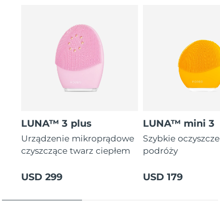
letnia gwarancja)
16 intensywności, ergonomiczny i lekki design z
instrukcjami zabiegów w aplikacji.
LUNA™ 3 plus
LUNA™ mini 3
Urządzenie mikroprądowe
Szybkie oczyszcz
czyszczące twarz ciepłem
podróży
USD 299
USD 179