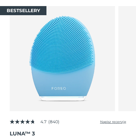
BESTSELLERY
4.7
(840)
Napisz recenzję
4.7
z
LUNA™ 3
5