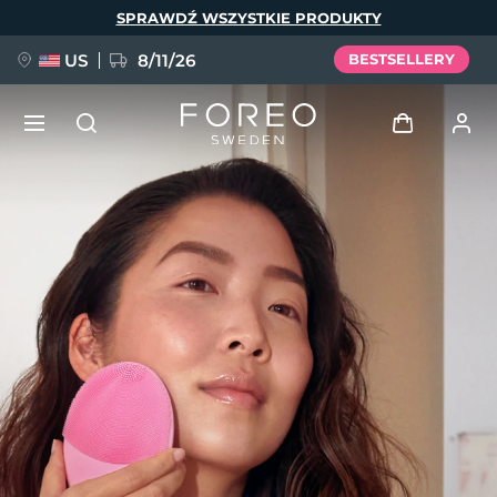
Przejdź
SPRAWDŹ WSZYSTKIE PRODUKTY
do
treści
US
8/11/26
BESTSELLERY
NOWOŚĆ
Zaloguj
Język
BREAKING NEWS
Profil użytkownika
English
Deutsch
Español
Moje urządzenia
FAQ™ Pure Beauty-Tech Elixir
Français
Italiano
Português
Moje zamówienia
Polski
Svenska
Русский
Türkçe
简体中文
繁體中文
Moje adresy
issa™ Teeth Whitening Set
Moje subskrypcje