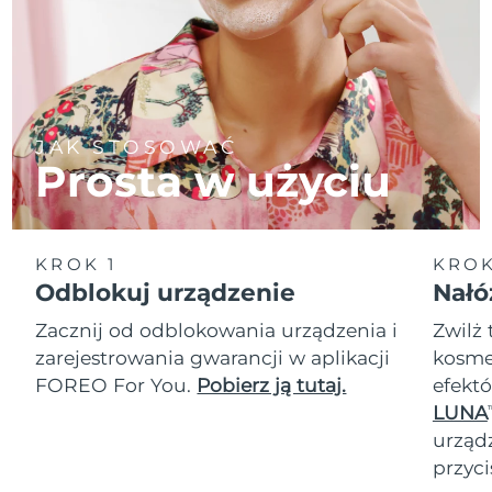
JAK STOSOWAĆ
Prosta w użyciu
KROK 1
KROK
Odblokuj urządzenie
Nałó
Zacznij od odblokowania urządzenia i
Zwilż 
zarejestrowania gwarancji w aplikacji
kosmet
FOREO For You.
Pobierz ją tutaj.
efektó
LUNA
T
urząd
przyci