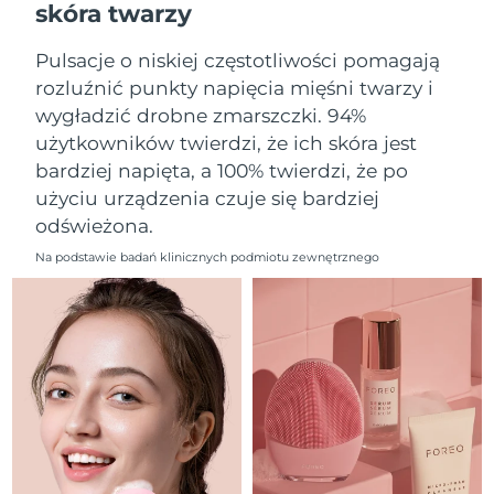
skóra twarzy
Oczekiwany czas dostawy
Liban
8/11/26
Pulsacje o niskiej częstotliwości pomagają
Oczekiwany czas dostawy
Litwa
rozluźnić punkty napięcia mięśni twarzy i
8/10/26
wygładzić drobne zmarszczki. 94%
użytkowników twierdzi, że ich skóra jest
Oczekiwany czas dostawy
Luksemburg
8/10/26
bardziej napięta, a 100% twierdzi, że po
użyciu urządzenia czuje się bardziej
Oczekiwany czas dostawy
SRA Makau (Chiny)
odświeżona.
8/12/26
Na podstawie badań klinicznych podmiotu zewnętrznego
Oczekiwany czas dostawy
Malezja
8/13/26
Oczekiwany czas dostawy
Malta
8/10/26
Oczekiwany czas dostawy
Meksyk
8/14/26
Oczekiwany czas dostawy
Monako
8/11/26