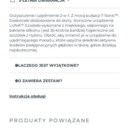
2-LETNIA GWARANCJA
Dzisiejsze zamówienie uprawnia do korzystania z
pełnej gwarancji FOREO. Oznacza to, że w
przypadku wystąpienia problemów w ciągu 2 lat
Oczyszczenie i ujędrnienie 2-w-1. Z mocą pulsacji T-Sonic™.
od zakupu, FOREO bezpłatnie wymieni produkt.
Doskonale dostosowane do skóry. Ikoniczne urządzenie
LUNA™ 3 zostało wykonane z miękkiego, odpornego na
bakterie silikonu i jest 35-krotnie bardziej higieniczne od
szczotek z nylonu. Obróć, aby zmienić je w urządzenie do
ujędrniającego masażu, które wpycha składniki aktywne
środków pielęgnacyjnych głęboko w skórę, gdzie działają
najskuteczniej.
DLACZEGO JEST WYJĄTKOWE?
Udowodniono klinicznie, że usuwa 99,5%
zanieczyszczeń, sebum i pozostałości makijażu.
CO ZAWIERA ZESTAW?
Usuń zalegające głęboko w porach nieczystości,
LUNA
3
™
zmniejszając prawdopodobieństwo wyprysków.
Instrukcja obsługi
Kabel ładujący USB
Wygładza drobne linie i odpręża miejsca napięcia
mięśni twarzy.
Saszetka
Masuje twarz, aby zwiększyć mikrokrążenie dla
Przewodnik „Szybki start”
jaśniejszej, zdrowszej cery.
PRODUKTY POWIĄZANE
Ogólna instrukcja
Ultramiękkie wypustki z silikonu delikatnie usuwają
2-letnia gwarancja (Hiszpania, Portugalia, Szwecja: 3-
martwy naskórek bez ścierania.