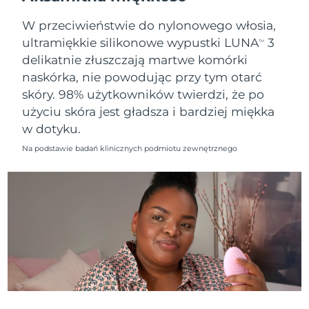
8/10/26
W przeciwieństwie do nylonowego włosia,
Oczekiwany czas dostawy
Słowenia
ultramiękkie silikonowe wypustki LUNA
3
8/10/26
TM
delikatnie złuszczają martwe komórki
Republika
Oczekiwany czas dostawy
naskórka, nie powodując przy tym otarć
Południowej Afryki
8/18/26
skóry. 98% użytkowników twierdzi, że po
użyciu skóra jest gładsza i bardziej miękka
Oczekiwany czas dostawy
Korea Południowa
w dotyku.
8/12/26
Na podstawie badań klinicznych podmiotu zewnętrznego
Oczekiwany czas dostawy
Hiszpania
8/10/26
Oczekiwany czas dostawy
Szwecja
8/10/26
Oczekiwany czas dostawy
Szwajcaria
8/10/26
Oczekiwany czas dostawy
Tajwan
8/15/26