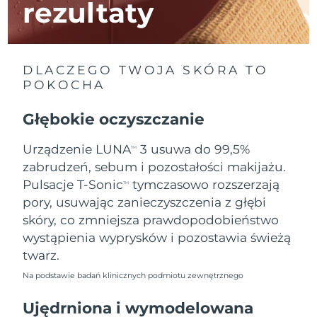
rezultaty
Oczekiwany czas dostawy
Izrael
8/14/26
DLACZEGO TWOJA SKÓRA TO
Oczekiwany czas dostawy
Włochy
8/10/26
POKOCHA
Oczekiwany czas dostawy
Głębokie oczyszczanie
Japonia
8/13/26
Urządzenie LUNA
3 usuwa do 99,5%
TM
Oczekiwany czas dostawy
Jersey
zabrudzeń, sebum i pozostałości makijażu.
8/15/26
Pulsacje T-Sonic
tymczasowo rozszerzają
TM
Oczekiwany czas dostawy
Kazachstan
pory, usuwając zanieczyszczenia z głębi
8/12/26
skóry, co zmniejsza prawdopodobieństwo
wystąpienia wyprysków i pozostawia świeżą
Oczekiwany czas dostawy
Kuwejt
8/10/26
twarz.
Na podstawie badań klinicznych podmiotu zewnętrznego
Oczekiwany czas dostawy
Łotwa
8/10/26
Ujędrniona i wymodelowana