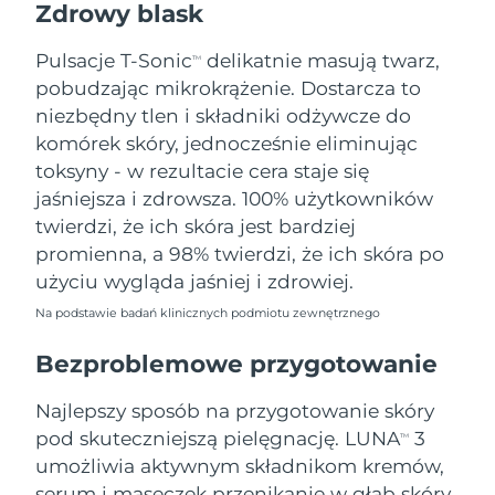
Zdrowy blask
Oczekiwany czas dostawy
Tajlandia
8/14/26
Pulsacje T-Sonic
delikatnie masują twarz,
TM
pobudzając mikrokrążenie. Dostarcza to
Oczekiwany czas dostawy
Turcja
8/11/26
niezbędny tlen i składniki odżywcze do
komórek skóry, jednocześnie eliminując
Zjednoczone Emiraty
Oczekiwany czas dostawy
toksyny - w rezultacie cera staje się
Arabskie
8/11/26
jaśniejsza i zdrowsza. 100% użytkowników
twierdzi, że ich skóra jest bardziej
Oczekiwany czas dostawy
Wielka Brytania
promienna, a 98% twierdzi, że ich skóra po
8/10/26
użyciu wygląda jaśniej i zdrowiej.
Oczekiwany czas dostawy
Stany Zjednoczone
Na podstawie badań klinicznych podmiotu zewnętrznego
8/11/26
Bezproblemowe przygotowanie
Oczekiwany czas dostawy
Uzbekistan
8/15/26
Najlepszy sposób na przygotowanie skóry
Oczekiwany czas dostawy
pod skuteczniejszą pielęgnację. LUNA
3
Wietnam
TM
8/16/26
umożliwia aktywnym składnikom kremów,
serum i maseczek przenikanie w głąb skóry,