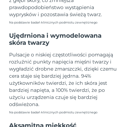
z głębi skóry, co zmniejsza
Oczekiwany czas dostawy
Portoryko
prawdopodobieństwo wystąpienia
8/12/26
wyprysków i pozostawia świeżą twarz.
Oczekiwany czas dostawy
Katar
Na podstawie badań klinicznych podmiotu zewnętrznego
8/11/26
Ujędrniona i wymodelowana
Oczekiwany czas dostawy
Reunion
skóra twarzy
8/15/26
Pulsacje o niskiej częstotliwości pomagają
Oczekiwany czas dostawy
Rumunia
8/10/26
rozluźnić punkty napięcia mięśni twarzy i
wygładzić drobne zmarszczki, dzięki czemu
Oczekiwany czas dostawy
Rosja
cera staje się bardziej jędrna. 94%
8/18/26
użytkowników twierdzi, że ich skóra jest
Oczekiwany czas dostawy
bardziej napięta, a 100% twierdzi, że po
Arabia Saudyjska
8/11/26
użyciu urządzenia czuje się bardziej
odświeżona.
Oczekiwany czas dostawy
Singapur
8/12/26
Na podstawie badań klinicznych podmiotu zewnętrznego
Oczekiwany czas dostawy
Aksamitna miękkość
Słowacja