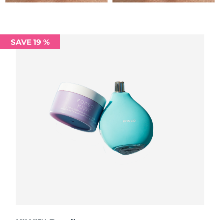
Filippinerna
Förväntad leverans
8/10/26
Polen
Förväntad leverans
8/8/26
SAVE 19 %
Portugal
Förväntad leverans
8/7/26
Puerto Rico
Förväntad leverans
8/9/26
Qatar
Förväntad leverans
8/8/26
Réunion
Förväntad leverans
8/12/26
Rumänien
Förväntad leverans
8/7/26
Ryssland
Förväntad leverans
8/15/26
Saudiarabien
Förväntad leverans
8/8/26
Singapore
Förväntad leverans
8/9/26