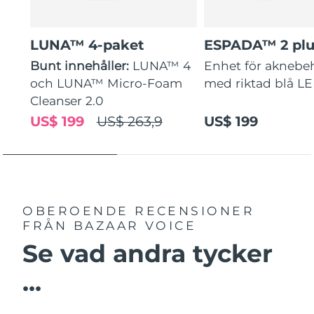
LUNA™ 4-paket
ESPADA™ 2 plu
Bunt innehåller:
LUNA™ 4
Enhet för aknebe
och LUNA™ Micro-Foam
med riktad blå L
Cleanser 2.0
US$ 199
US$ 263,9
US$ 199
OBEROENDE RECENSIONER
FRÅN BAZAAR VOICE
Se vad andra tycker
...