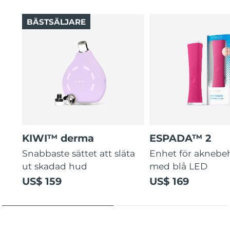
2-year warranty (Spain, Portugal, Sweden: 3-year
skin and self-sterilizes after every treatment.
warranty)
BÄSTSÄLJARE
6 customizable suction intensities adapt from gentle
daily maintenance to deep weekly pore clearing.
KIWI™ derma
ESPADA™ 2
Snabbaste sättet att släta
Enhet för aknebe
ut skadad hud
med blå LED
US$ 159
US$ 169