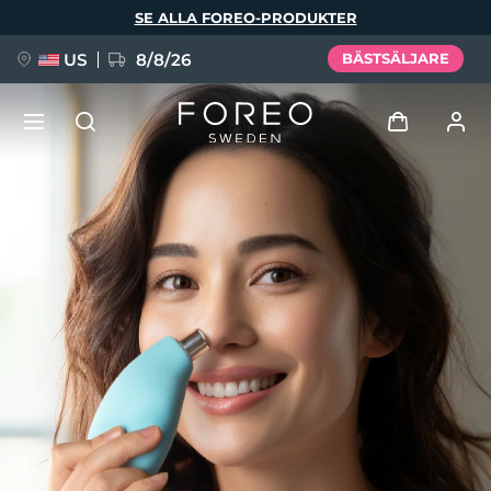
Hoppa
SE ALLA FOREO-PRODUKTER
till
huvudinnehåll
US
8/8/26
BÄSTSÄLJARE
NYHET
Logga in
Språk
BREAKING NEWS
Användarprofil
English
Deutsch
Español
Mina enheter
FAQ™ Pure Beauty-Tech Elixir
Français
Italiano
Português
Mina beställningar
Polski
Svenska
Русский
Türkçe
简体中文
繁體中文
Mina adresser
issa™ Teeth Whitening Set
Mina prenumerationer