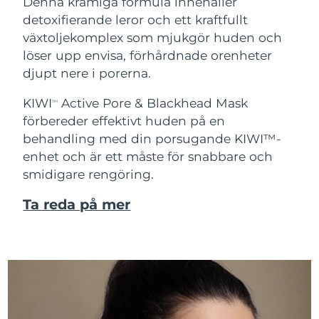
Denna krämiga formula innehåller
detoxifierande leror och ett kraftfullt
växtoljekomplex som mjukgör huden och
löser upp envisa, förhårdnade orenheter
djupt nere i porerna.
KIWI
Active Pore & Blackhead Mask
TM
förbereder effektivt huden på en
behandling med din porsugande KIWI™-
enhet och är ett måste för snabbare och
smidigare rengöring.
Ta reda på mer