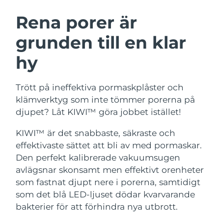
SVENSK SKÖNHETSRUTIN
Österrike
Förväntad leverans
8/7/26
Rena porer är
grunden till en klar
Bahrain
Förväntad leverans
8/8/26
hy
Ansiktsrengöring
Ansiktslyft
Belgien
Förväntad leverans
8/7/26
LUNA™ 4-paket
BEAR™ 2-paket
Bermuda
Förväntad leverans
8/13/26
Trött på ineffektiva pormaskplåster och
Anti-aging massage
Microcurrent toning
klämverktyg som inte tömmer porerna på
Bosnien och
djupet? Låt KIWI™ göra jobbet istället!
Förväntad leverans
8/10/26
Återfuktning
Munvård
Hercegovina
LUNA™ 4 Plus
BEAR™ 2 go
KIWI™ är det snabbaste, säkraste och
UFO™ 3-paket
issa™ 4
Massage, LED heating
Microcurrent toning on-the-go
Brunei
Förväntad leverans
8/12/26
effektivaste sättet att bli av med pormaskar.
FAQ™ ANTI-AGING-BEHANDLING
Deep facial hydration
Hybrid silicone sonic toothbrush
Den perfekt kalibrerade vakuumsugen
Bulgarien
Förväntad leverans
8/7/26
avlägsnar skonsamt men effektivt orenheter
NEW
LUNA™ 4 Men
BEAR™ 2 eyes & lips
UFO™ 3 LED
som fastnat djupt nere i porerna, samtidigt
issa™ 4 plus
Kanada
For men, anti-aging massage
Microcurrent line smoothing device
Förväntad leverans
8/11/26
som det blå LED-ljuset dödar kvarvarande
Near-infrared and red light therapy
Smart hybrid silicone sonic toothbrush
device
Anti-aging
LED-behandlingar
bakterier för att förhindra nya utbrott.
Chile
Förväntad leverans
8/11/26