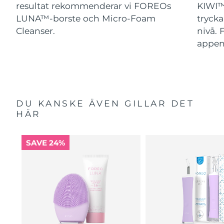
resultat rekommenderar vi FOREOs
KIWI™
LUNA™-borste och Micro-Foam
trycka
Cleanser.
nivå. 
appe
DU KANSKE ÄVEN GILLAR DET
HÄR
SAVE 24%