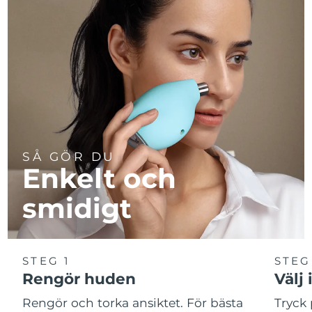
SÅ GÖR DU
Enkelt och
smidigt
STEG 1
STEG
Rengör huden
Välj 
Rengör och torka ansiktet. För bästa
Tryck 