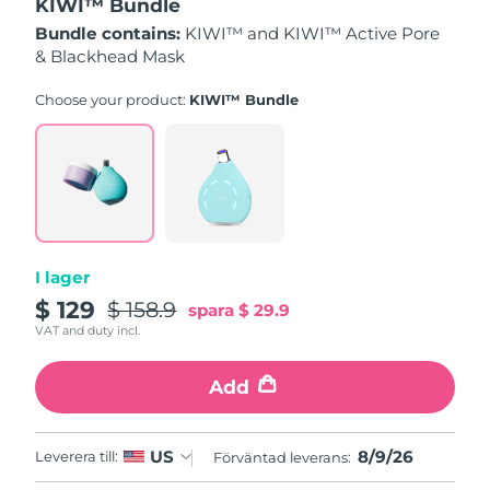
KIWI™ Bundle
Bundle contains:
KIWI™ and KIWI™ Active Pore
Slovakien
Förväntad leverans
8/7/26
& Blackhead Mask
Slovenien
Förväntad leverans
8/7/26
Choose your product:
KIWI™ Bundle
Sydafrika
Förväntad leverans
8/15/26
Sydkorea
Förväntad leverans
8/9/26
Spanien
Förväntad leverans
8/7/26
I lager
Sverige
Förväntad leverans
8/7/26
$ 129
$ 158.9
spara
$ 29.9
VAT and duty incl.
Schweiz
Förväntad leverans
8/7/26
Add
Taiwan
Förväntad leverans
8/12/26
Thailand
8/9/26
US
Leverera till:
Förväntad leverans
8/11/26
Förväntad leverans: