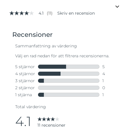
4.1
(11)
Skriv en recension
4.1
av
5
stjärnor,
genomsnittligt
betyg.
Read
11
Reviews.
Länk
till
samma
sida.