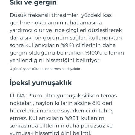
Sıkı ve gergin
Türkiye
Tahmini teslim tarihi
8/10/26
Düşük frekanslı titreşimleri yüzdeki kas
Birleşik Arap
gerilme noktalarının rahatlamasına
Tahmini teslim tarihi
8/10/26
Emirlikleri
yardımcı olur ve ince çizgileri düzleştirerek
daha sıkı bir görünüm sağlar. Kullandıktan
Birleşik Krallık
Tahmini teslim tarihi
8/9/26
sonra kullanıcıların %94’ı ciltlerinin daha
gergin olduğunu belirtirken %100’ü cildinin
Amerika Birleşik
Tahmini teslim tarihi
8/10/26
yenilendiğini hissettiğini belirtiyor.
Devletleri
Üçüncü şahıs tüketici denemesine dayalıdır
Özbekistan
Tahmini teslim tarihi
8/14/26
İpeksi yumuşaklık
Vietnam
Tahmini teslim tarihi
8/15/26
LUNA
3'üm ultra yumuşak silikon temas
TM
noktaları, naylon kılların aksine ölü deri
hücrelerini narince soyarken cildi tahriş
etmez. Kullanıcıların %98’i, kullanım
sonrasında ciltlerinin daha pürüzsüz ve
yumuşak hissettirdiğini belirtti.