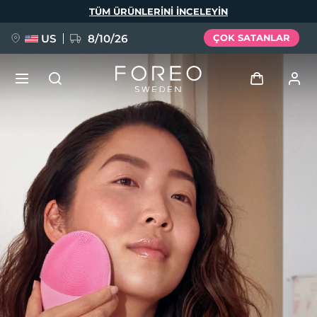
Ana
TÜM ÜRÜNLERINI INCELEYIN
içeriğe
atla
US
8/10/26
ÇOK SATANLAR
YENİ
Giriş
Dil Seçimi
BREAKING NEWS
Kullanici profi̇li̇
English
Deutsch
Español
Cihazlarım
FAQ™ Pure Beauty-Tech Elixir
Français
Italiano
Português
Siparişlerim
Polski
Svenska
Русский
Türkçe
简体中文
繁體中文
Adresim
issa™ Teeth Whitening Set
Aboneliklerim