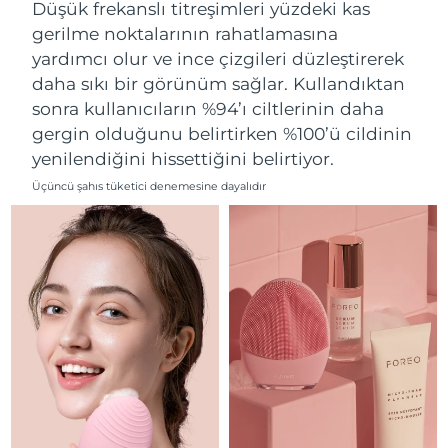
Düşük frekanslı titreşimleri yüzdeki kas
Filipinler
Tahmini teslim tarihi
8/12/26
gerilme noktalarının rahatlamasına
yardımcı olur ve ince çizgileri düzleştirerek
Polonya
Tahmini teslim tarihi
8/10/26
daha sıkı bir görünüm sağlar. Kullandıktan
sonra kullanıcıların %94’ı ciltlerinin daha
Portekiz
Tahmini teslim tarihi
8/9/26
gergin olduğunu belirtirken %100’ü cildinin
yenilendiğini hissettiğini belirtiyor.
Porto Riko
Tahmini teslim tarihi
8/11/26
Üçüncü şahıs tüketici denemesine dayalıdır
Katar
Tahmini teslim tarihi
8/10/26
Reunion
Tahmini teslim tarihi
8/14/26
Romanya
Tahmini teslim tarihi
8/9/26
Rusya
Tahmini teslim tarihi
8/17/26
Suudi Arabistan
Tahmini teslim tarihi
8/10/26
Singapur
Tahmini teslim tarihi
8/11/26