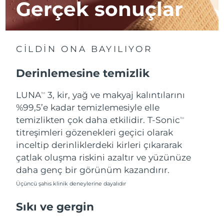
Gerçek sonuçlar
Çin Makao ÖİB
Tahmini teslim tarihi
8/11/26
Malezya
Tahmini teslim tarihi
8/12/26
CİLDİN ONA BAYILIYOR
Malta
Tahmini teslim tarihi
8/9/26
Derinlemesine temizlik
Meksika
Tahmini teslim tarihi
8/13/26
LUNA
3, kir, yağ ve makyaj kalıntılarını
TM
%99,5’e kadar temizlemesiyle elle
Monako
Tahmini teslim tarihi
8/10/26
temizlikten çok daha etkilidir. T-Sonic
TM
titreşimleri gözenekleri geçici olarak
Hollanda
Tahmini teslim tarihi
8/9/26
inceltip derinliklerdeki kirleri çıkararak
çatlak oluşma riskini azaltır ve yüzünüze
Yeni Zelanda
Tahmini teslim tarihi
8/9/26
daha genç bir görünüm kazandırır.
Üçüncü şahıs klinik deneylerine dayalıdır
Norveç
Tahmini teslim tarihi
8/9/26
Sıkı ve gergin
Umman
Tahmini teslim tarihi
8/12/26