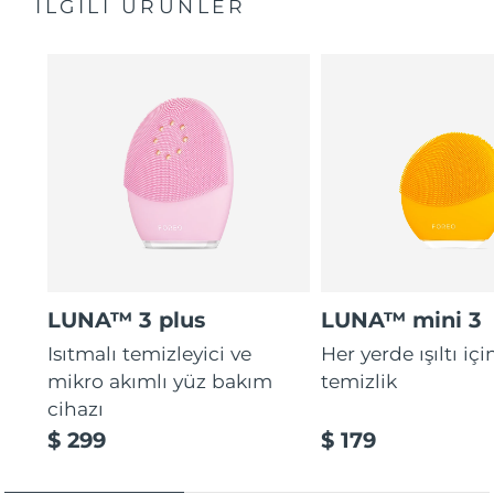
İLGILI ÜRÜNLER
Genel kılavuz
Ultra yumuşak temas noktaları aşındırmadan ölü deri
2 yıl garanti (İspanya, Portekiz, İsveç: 3 yıl garanti)
hücrelerini narince temizler.
16 yoğunluk, ergonomik ve hafif tasarım, uygulama
destekli terapi rutinleri.
LUNA™ 3 plus
LUNA™ mini 3
Isıtmalı temizleyici ve
Her yerde ışıltı içi
mikro akımlı yüz bakım
temizlik
cihazı
$ 299
$ 179