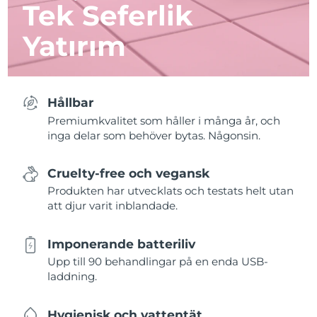
Tek Seferlik
Yatırım
Hållbar
Premiumkvalitet som håller i många år, och
inga delar som behöver bytas. Någonsin.
Cruelty-free och vegansk
Produkten har utvecklats och testats helt utan
att djur varit inblandade.
Imponerande batteriliv
Upp till 90 behandlingar på en enda USB-
laddning.
Hygienisk och vattentät