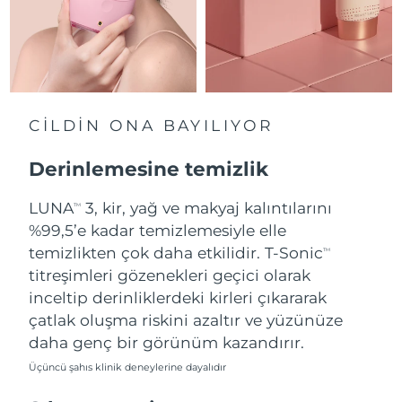
Slovakya
Tahmini teslim tarihi
8/9/26
Slovenya
Tahmini teslim tarihi
8/9/26
Güney Afrika
Tahmini teslim tarihi
8/17/26
CİLDİN ONA BAYILIYOR
Güney Kore
Tahmini teslim tarihi
8/11/26
Derinlemesine temizlik
İspanya
LUNA
3, kir, yağ ve makyaj kalıntılarını
Tahmini teslim tarihi
8/9/26
TM
%99,5’e kadar temizlemesiyle elle
İsveç
Tahmini teslim tarihi
8/9/26
temizlikten çok daha etkilidir. T-Sonic
TM
titreşimleri gözenekleri geçici olarak
İsviçre
Tahmini teslim tarihi
8/9/26
inceltip derinliklerdeki kirleri çıkararak
çatlak oluşma riskini azaltır ve yüzünüze
Tayvan
Tahmini teslim tarihi
8/14/26
daha genç bir görünüm kazandırır.
Üçüncü şahıs klinik deneylerine dayalıdır
Tayland
Tahmini teslim tarihi
8/13/26