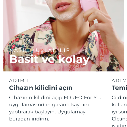
NASIL KULLANILIR
Basit ve kolay
ADIM 1
ADIM
Cihazın kilidini açın
Temi
Cihazının kilidini açıp FOREO For You
Cildi
uygulamasından garanti kaydını
kullan
yaptırarak başlayın. Uygulamayı
iyi so
buradan
indirin
.
Cleans
ıslatı