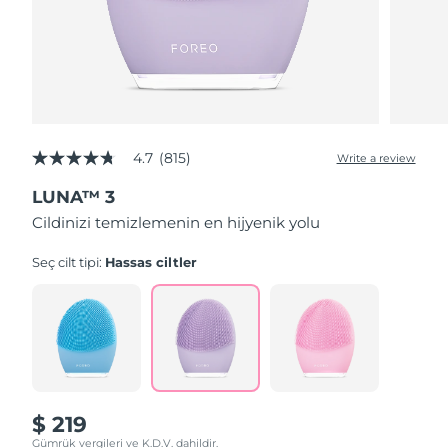
4.7
(815)
Write a review
4.7
out
LUNA™ 3
of
5
Cildinizi temizlemenin en hijyenik yolu
stars,
average
rating
Seç cilt tipi:
Hassas ciltler
value.
Read
815
Reviews.
Same
page
link.
$ 219
Gümrük vergileri ve K.D.V. dahildir.