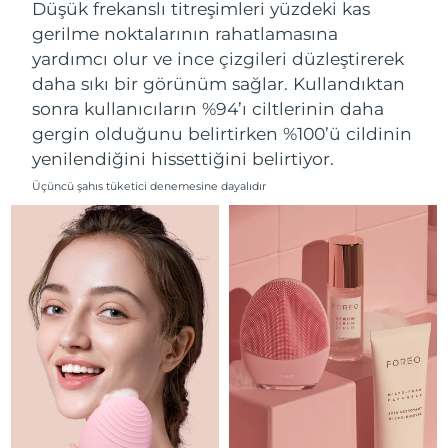
Tahmini teslim tarihi
Düşük frekanslı titreşimleri yüzdeki kas
Lübnan
09/08/2026
gerilme noktalarının rahatlamasına
yardımcı olur ve ince çizgileri düzleştirerek
Tahmini teslim tarihi
Litvanya
08/08/2026
daha sıkı bir görünüm sağlar. Kullandıktan
sonra kullanıcıların %94’ı ciltlerinin daha
Tahmini teslim tarihi
Lüksemburg
gergin olduğunu belirtirken %100’ü cildinin
08/08/2026
yenilendiğini hissettiğini belirtiyor.
Tahmini teslim tarihi
Çin Makao ÖİB
Üçüncü şahıs tüketici denemesine dayalıdır
10/08/2026
Tahmini teslim tarihi
Malezya
11/08/2026
Tahmini teslim tarihi
Malta
08/08/2026
Tahmini teslim tarihi
Meksika
12/08/2026
Tahmini teslim tarihi
Monako
09/08/2026