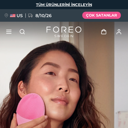
Ana
TÜM ÜRÜNLERINI INCELEYIN
içeriğe
atla
US
8/10/26
ÇOK SATANLAR
YENİ
Giriş
Dil Seçimi
BREAKING NEWS
Kullanici profi̇li̇
English
Deutsch
Español
Cihazlarım
FAQ™ Pure Beauty-Tech Elixir
Français
Italiano
Português
Siparişlerim
Polski
Svenska
Русский
Türkçe
简体中文
繁體中文
Adresim
issa™ Teeth Whitening Set
Aboneliklerim