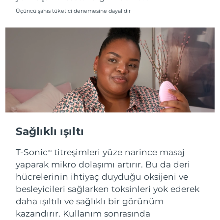
Üçüncü şahıs tüketici denemesine dayalıdır
Tahmini teslim tarihi
Slovenya
08/08/2026
Tahmini teslim tarihi
Güney Afrika
16/08/2026
Tahmini teslim tarihi
Güney Kore
10/08/2026
Tahmini teslim tarihi
İspanya
08/08/2026
Sağlıklı ışıltı
Tahmini teslim tarihi
İsveç
08/08/2026
T-Sonic
titreşimleri yüze narince masaj
TM
yaparak mikro dolaşımı artırır. Bu da deri
Tahmini teslim tarihi
İsviçre
08/08/2026
hücrelerinin ihtiyaç duyduğu oksijeni ve
besleyicileri sağlarken toksinleri yok ederek
Tahmini teslim tarihi
Tayvan
daha ışıltılı ve sağlıklı bir görünüm
13/08/2026
kazandırır. Kullanım sonrasında