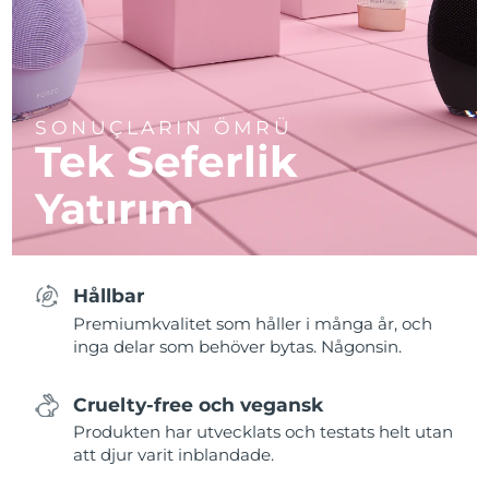
SONUÇLARIN ÖMRÜ
Tek Seferlik
Yatırım
Hållbar
Premiumkvalitet som håller i många år, och
inga delar som behöver bytas. Någonsin.
Cruelty-free och vegansk
Produkten har utvecklats och testats helt utan
att djur varit inblandade.