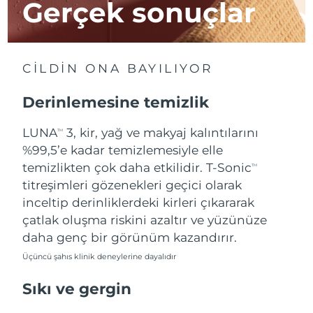
Gerçek sonuçlar
Tahmini teslim tarihi
İsrail
12/08/2026
Tahmini teslim tarihi
İtalya
CİLDİN ONA BAYILIYOR
08/08/2026
Derinlemesine temizlik
Tahmini teslim tarihi
Japonya
11/08/2026
LUNA
3, kir, yağ ve makyaj kalıntılarını
TM
Tahmini teslim tarihi
%99,5’e kadar temizlemesiyle elle
Jersey
13/08/2026
temizlikten çok daha etkilidir. T-Sonic
TM
titreşimleri gözenekleri geçici olarak
Tahmini teslim tarihi
Kazakistan
10/08/2026
inceltip derinliklerdeki kirleri çıkararak
çatlak oluşma riskini azaltır ve yüzünüze
Tahmini teslim tarihi
Kuveyt
daha genç bir görünüm kazandırır.
08/08/2026
Üçüncü şahıs klinik deneylerine dayalıdır
Tahmini teslim tarihi
Letonya
08/08/2026
Sıkı ve gergin