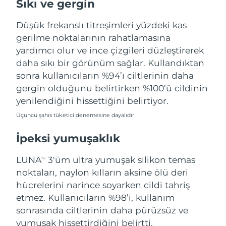
Sıkı ve gergin
Tahmini teslim tarihi
Porto Riko
10/08/2026
Düşük frekanslı titreşimleri yüzdeki kas
Tahmini teslim tarihi
Katar
gerilme noktalarının rahatlamasına
09/08/2026
yardımcı olur ve ince çizgileri düzleştirerek
daha sıkı bir görünüm sağlar. Kullandıktan
Tahmini teslim tarihi
Reunion
13/08/2026
sonra kullanıcıların %94’ı ciltlerinin daha
gergin olduğunu belirtirken %100’ü cildinin
Tahmini teslim tarihi
Romanya
yenilendiğini hissettiğini belirtiyor.
08/08/2026
Üçüncü şahıs tüketici denemesine dayalıdır
Tahmini teslim tarihi
Rusya
16/08/2026
İpeksi yumuşaklık
Tahmini teslim tarihi
Suudi Arabistan
LUNA
3'üm ultra yumuşak silikon temas
TM
09/08/2026
noktaları, naylon kılların aksine ölü deri
Tahmini teslim tarihi
hücrelerini narince soyarken cildi tahriş
Singapur
10/08/2026
etmez. Kullanıcıların %98’i, kullanım
sonrasında ciltlerinin daha pürüzsüz ve
Tahmini teslim tarihi
Slovakya
yumuşak hissettirdiğini belirtti.
08/08/2026