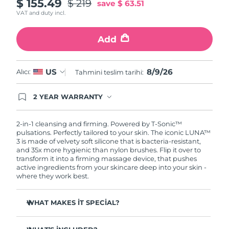
$ 155.49
$ 219
save
$ 63.51
VAT and duty incl.
Add
8/9/26
US
Alıcı:
Tahmini teslim tarihi:
2 YEAR WARRANTY
Ordering today registers you for full FOREO
warranty coverage. This means if you experience
issues within 2-year of purchase, FOREO will
2-in-1 cleansing and firming. Powered by T-Sonic™
replace your product free of charge.
pulsations. Perfectly tailored to your skin. The iconic LUNA™
3 is made of velvety soft silicone that is bacteria-resistant,
and 35x more hygienic than nylon brushes. Flip it over to
transform it into a firming massage device, that pushes
active ingredients from your skincare deep into your skin -
where they work best.
WHAT MAKES IT SPECIAL?
Clinically proven to remove 99.5% of dirt, oil and
makeup residue from skin.