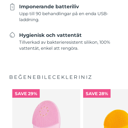
Imponerande batteriliv
Upp till 90 behandlingar på en enda USB-
laddning.
Hygienisk och vattentät
Tillverkad av bakterieresistent silikon, 100%
vattentät, enkel att rengöra.
BEĞENEBILECEKLERINIZ
SAVE 29%
SAVE 28%