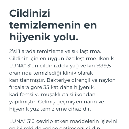
İSVEÇ GÜZELLIK RUTINI
Cildinizi
temizlemenin en
Tahmini teslim tarihi
Avustralya
11/08/2026
hijyenik yolu.
Yüz temizleme
Yüz sıkılaştırma
Tahmini teslim tarihi
Avusturya
LUNA™ 4 seti
BEAR™ 2 seti
08/08/2026
2’si 1 arada temizleme ve sıkılaştırma.
Anti-aging massage
Microcurrent toning
Cildiniz için en uygun özelleştirme. İkonik
Tahmini teslim tarihi
Bahreyn
09/08/2026
LUNA
3’ün cildinizdeki yağ ve kiri %99,5
TM
Nemlendirme
Ağız bakımı
oranında temizlediği klinik olarak
LUNA™ 4 Plus
BEAR™ 2 go
Tahmini teslim tarihi
Belçika
UFO™ 3 seti
issa™ 4
kanıtlanmıştır. Bakteriye dirençli ve naylon
08/08/2026
Massage, LED heating
Microcurrent toning on-the-go
FAQ™ YAŞLANMA KARŞITI BAKIM
fırçalara göre 35 kat daha hijyenik,
Deep facial hydration
Hybrid silicone sonic toothbrush
Tahmini teslim tarihi
kadifemsi yumuşaklıkta silikondan
Bermuda
14/08/2026
NEW
yapılmıştır. Gelmiş geçmiş en narin ve
LUNA™ 4 Men
BEAR™ 2 eyes & lips
UFO™ 3 LED
issa™ 4 plus
hijyenik yüz temizleme cihazıdır.
For men, anti-aging massage
Microcurrent line smoothing device
Tahmini teslim tarihi
Bosna-Hersek
Near-infrared and red light therapy
11/08/2026
Smart hybrid silicone sonic toothbrush
device
Yaşlanma karşıtı
LED bakım
LUNA
3’ü çevirip etken maddelerin işlevini
TM
Tahmini teslim tarihi
en iyi şekilde yerine getireceği cildin