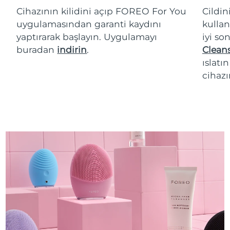
Cihazının kilidini açıp FOREO For You
Cildi
uygulamasından garanti kaydını
kullan
yaptırarak başlayın. Uygulamayı
iyi so
buradan
indirin
.
Cleans
ıslatı
cihazı