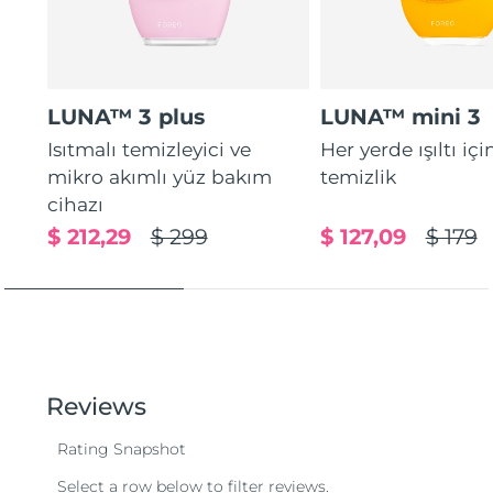
LUNA™ 3 plus
LUNA™ mini 3
Isıtmalı temizleyici ve
Her yerde ışıltı içi
mikro akımlı yüz bakım
temizlik
cihazı
$ 212,29
$ 299
$ 127,09
$ 179