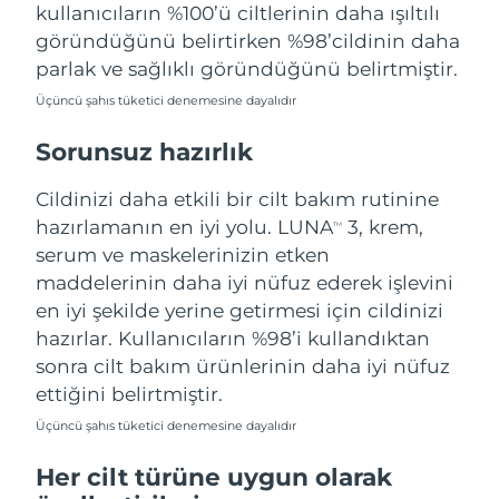
Tahmini teslim tarihi
kullanıcıların %100’ü ciltlerinin daha ışıltılı
Tayland
12/08/2026
göründüğünü belirtirken %98’cildinin daha
parlak ve sağlıklı göründüğünü belirtmiştir.
Tahmini teslim tarihi
Türkiye
09/08/2026
Üçüncü şahıs tüketici denemesine dayalıdır
Birleşik Arap
Sorunsuz hazırlık
Tahmini teslim tarihi
Emirlikleri
09/08/2026
Cildinizi daha etkili bir cilt bakım rutinine
Tahmini teslim tarihi
hazırlamanın en iyi yolu. LUNA
3, krem,
Birleşik Krallık
TM
08/08/2026
serum ve maskelerinizin etken
maddelerinin daha iyi nüfuz ederek işlevini
Amerika Birleşik
Tahmini teslim tarihi
en iyi şekilde yerine getirmesi için cildinizi
Devletleri
09/08/2026
hazırlar. Kullanıcıların %98’i kullandıktan
Tahmini teslim tarihi
sonra cilt bakım ürünlerinin daha iyi nüfuz
Özbekistan
13/08/2026
ettiğini belirtmiştir.
Tahmini teslim tarihi
Üçüncü şahıs tüketici denemesine dayalıdır
Vietnam
14/08/2026
Her cilt türüne uygun olarak