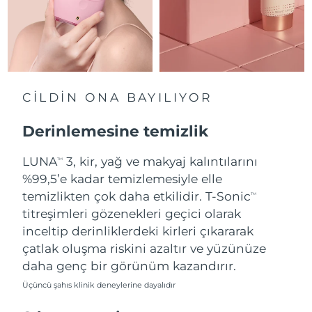
Tahmini teslim tarihi
Hollanda
08/08/2026
Tahmini teslim tarihi
Yeni Zelanda
08/08/2026
CİLDİN ONA BAYILIYOR
Tahmini teslim tarihi
Norveç
08/08/2026
Derinlemesine temizlik
Tahmini teslim tarihi
Umman
LUNA
3, kir, yağ ve makyaj kalıntılarını
11/08/2026
TM
%99,5’e kadar temizlemesiyle elle
Tahmini teslim tarihi
temizlikten çok daha etkilidir. T-Sonic
Filipinler
TM
11/08/2026
titreşimleri gözenekleri geçici olarak
inceltip derinliklerdeki kirleri çıkararak
Tahmini teslim tarihi
Polonya
09/08/2026
çatlak oluşma riskini azaltır ve yüzünüze
daha genç bir görünüm kazandırır.
Tahmini teslim tarihi
Portekiz
08/08/2026
Üçüncü şahıs klinik deneylerine dayalıdır