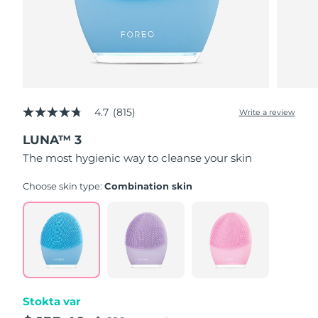
4.7
(815)
Write a review
4.7
out
LUNA™ 3
of
5
The most hygienic way to cleanse your skin
stars,
average
rating
Choose skin type:
Combination skin
value.
Read
815
Reviews.
Same
page
link.
Stokta var