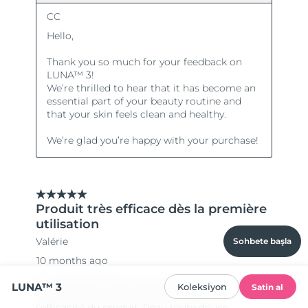
Sohbete başla
LUNA™ 3
Koleksiyon
Satin al