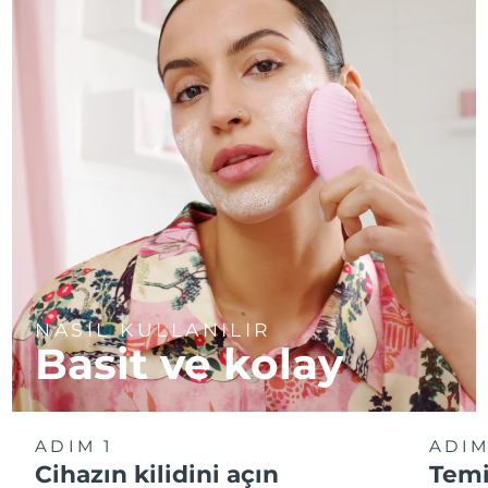
NASIL KULLANILIR
Basit ve kolay
ADIM 1
ADIM
Cihazın kilidini açın
Temi