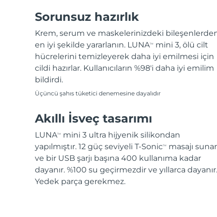
Sorunsuz hazırlık
Krem, serum ve maskelerinizdeki bileşenlerde
en iyi şekilde yararlanın. LUNA
mini 3, ölü cilt
TM
hücrelerini temizleyerek daha iyi emilmesi için
cildi hazırlar. Kullanıcıların %98'i daha iyi emilim
bildirdi.
Üçüncü şahıs tüketici denemesine dayalıdır
Akıllı İsveç tasarımı
LUNA
mini 3 ultra hijyenik silikondan
TM
yapılmıştır. 12 güç seviyeli T-Sonic
masajı sunar
TM
ve bir USB şarjı başına 400 kullanıma kadar
dayanır. %100 su geçirmezdir ve yıllarca dayanır
Yedek parça gerekmez.