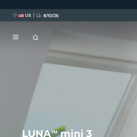
Ana
içeriğe
atla
US
8/10/26
YENİ
BREAKING NEWS
FAQ™ Pure Beauty-Tech Elixir
LUNA
mini 3
TM