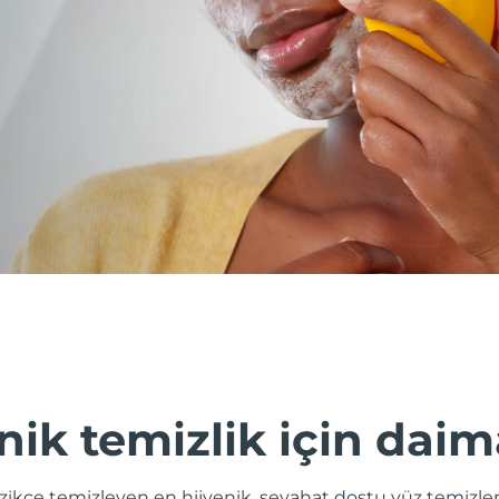
nik temizlik için daim
nazikçe temizleyen en hijyenik, seyahat dostu yüz temizle