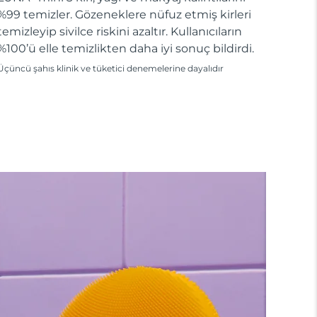
%99 temizler. Gözeneklere nüfuz etmiş kirleri
temizleyip sivilce riskini azaltır. Kullanıcıların
%100’ü elle temizlikten daha iyi sonuç bildirdi.
Üçüncü şahıs klinik ve tüketici denemelerine dayalıdır