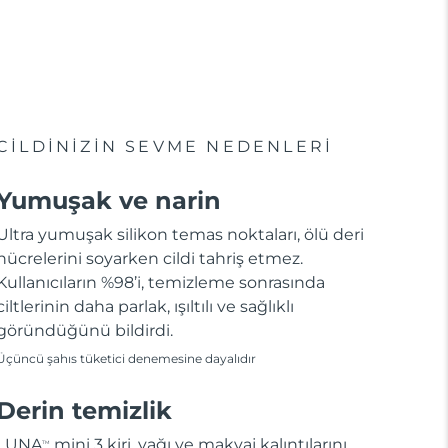
CİLDİNİZİN SEVME NEDENLERİ
Yumuşak ve narin
Ultra yumuşak silikon temas noktaları, ölü deri
hücrelerini soyarken cildi tahriş etmez.
Kullanıcıların %98’i, temizleme sonrasında
ciltlerinin daha parlak, ışıltılı ve sağlıklı
göründüğünü bildirdi.
Üçüncü şahıs tüketici denemesine dayalıdır
Derin temizlik
LUNA
mini 3 kiri, yağı ve makyaj kalıntılarını
TM