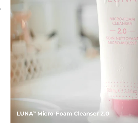
n
LUNA
Micro-Foam Cleanser 2.0
TM