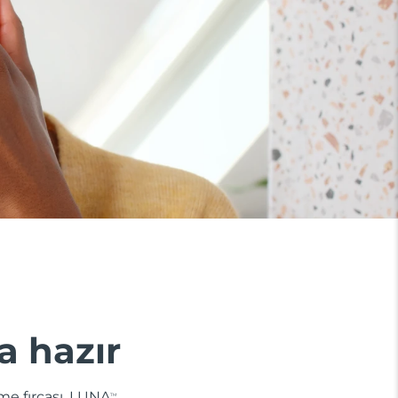
a hazır
me fırçası. LUNA
TM