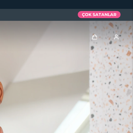
ÇOK SATANLAR
Giriş
Kullanici profi̇li̇
Cihazlarım
Siparişlerim
Adresim
Aboneliklerim