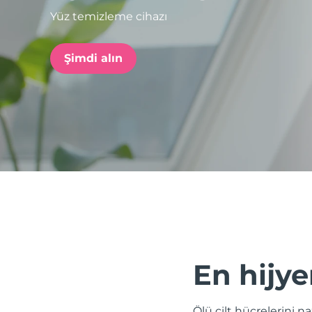
Yüz temizleme cihazı
issa™ Teeth Whitening Set
Şimdi alın
FAQ™ Dual LED Panel
POPÜLER
Özel teklifler
Çok satanlar
En hijye
Ölü cilt hücrelerini 