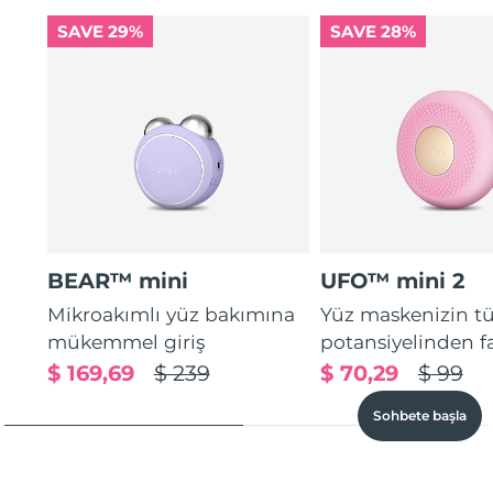
SAVE 29%
SAVE 28%
BEAR™ mini
UFO™ mini 2
Mikroakımlı yüz bakımına
Yüz maskenizin 
mükemmel giriş
potansiyelinden f
$ 169,69
$ 239
$ 70,29
$ 99
Sohbete başla