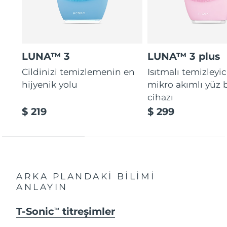
LUNA™ 3
LUNA™ 3 plus
Cildinizi temizlemenin en
Isıtmalı temizleyic
hijyenik yolu
mikro akımlı yüz
cihazı
$ 219
$ 299
ARKA PLANDAKİ BİLİMİ
ANLAYIN
T-Sonic
titreşimler
TM