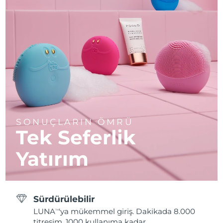
SONUÇLARIN ÖMRÜ
Tek Seferlik
Yatırım
Sürdürülebilir
LUNA
'ya mükemmel giriş. Dakikada 8.000
TM
titreşim. 1000 kullanıma kadar.