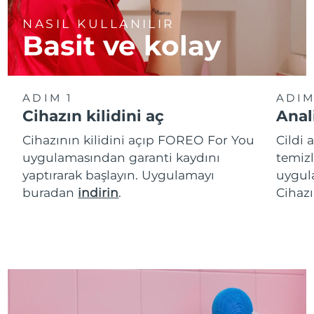
NASIL KULLANILIR
Basit ve kolay
ADIM 1
ADIM
Cihazın kilidini aç
Anal
Cihazının kilidini açıp FOREO For You
Cildi 
uygulamasından garanti kaydını
temizl
yaptırarak başlayın. Uygulamayı
uygula
buradan
indirin
.
Cihazı