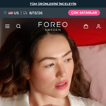
Ana
TÜM ÜRÜNLERINI INCELEYIN
içeriğe
atla
US
8/13/26
ÇOK SATANLAR
YENİ
Giriş
Dil Seçimi
BREAKING NEWS
Kullanici profi̇li̇
English
Deutsch
Español
Cihazlarım
FAQ™ Pure Beauty-Tech Elixir
Français
Italiano
Português
Siparişlerim
Polski
Svenska
Русский
Türkçe
简体中文
繁體中文
Adresim
issa™ Teeth Whitening Set
Aboneliklerim