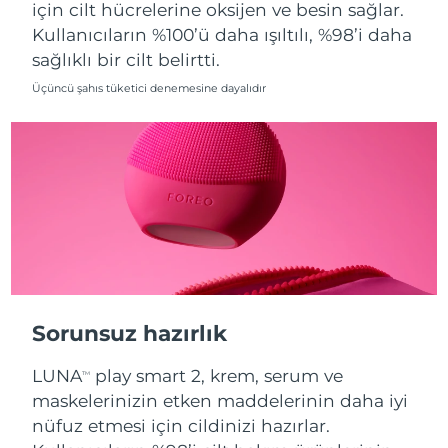
için cilt hücrelerine oksijen ve besin sağlar.
Kullanıcıların %100’ü daha ışıltılı, %98’i daha
Slovakya
Tahmini teslim tarihi
8/12/26
sağlıklı bir cilt belirtti.
Slovenya
Tahmini teslim tarihi
8/12/26
Üçüncü şahıs tüketici denemesine dayalıdır
Güney Afrika
Tahmini teslim tarihi
8/20/26
Güney Kore
Tahmini teslim tarihi
8/14/26
İspanya
Tahmini teslim tarihi
8/12/26
İsveç
Tahmini teslim tarihi
8/12/26
İsviçre
Tahmini teslim tarihi
8/12/26
Sorunsuz hazırlık
Tayvan
Tahmini teslim tarihi
8/17/26
LUNA
play smart 2, krem, serum ve
TM
maskelerinizin etken maddelerinin daha iyi
Tayland
Tahmini teslim tarihi
8/16/26
nüfuz etmesi için cildinizi hazırlar.