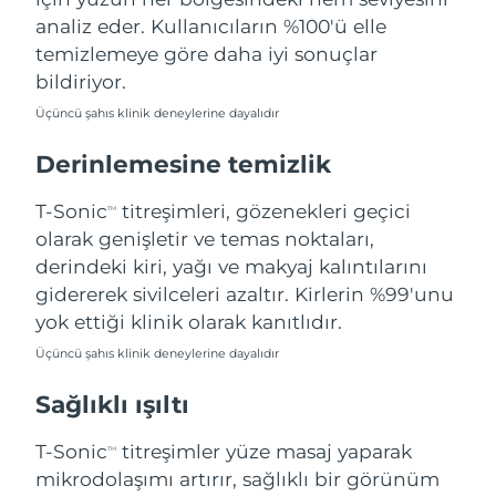
Filipinler
Tahmini teslim tarihi
8/15/26
analiz eder. Kullanıcıların %100'ü elle
temizlemeye göre daha iyi sonuçlar
Polonya
Tahmini teslim tarihi
8/13/26
bildiriyor.
Üçüncü şahıs klinik deneylerine dayalıdır
Portekiz
Tahmini teslim tarihi
8/12/26
Derinlemesine temizlik
Porto Riko
Tahmini teslim tarihi
8/14/26
T-Sonic
titreşimleri, gözenekleri geçici
TM
Katar
Tahmini teslim tarihi
8/13/26
olarak genişletir ve temas noktaları,
derindeki kiri, yağı ve makyaj kalıntılarını
Reunion
Tahmini teslim tarihi
8/17/26
gidererek sivilceleri azaltır. Kirlerin %99'unu
yok ettiği klinik olarak kanıtlıdır.
Romanya
Tahmini teslim tarihi
8/12/26
Üçüncü şahıs klinik deneylerine dayalıdır
Rusya
Tahmini teslim tarihi
8/20/26
Sağlıklı ışıltı
Suudi Arabistan
Tahmini teslim tarihi
8/13/26
T-Sonic
titreşimler yüze masaj yaparak
TM
mikrodolaşımı artırır, sağlıklı bir görünüm
Singapur
Tahmini teslim tarihi
8/14/26