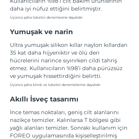
Kullanıcıların %98’i cilt bakım ürünlerinin
Türkiye
Tahmini teslim tarihi
8/13/26
daha iyi nüfuz ettiğini belirtmiştir.
Üçüncü şahıs tüketici denemesine dayalıdır
Birleşik Arap
Tahmini teslim tarihi
8/13/26
Emirlikleri
Yumuşak ve narin
Birleşik Krallık
Tahmini teslim tarihi
8/12/26
Ultra yumuşak silikon kıllar naylon kıllardan
35 kat daha hijyeniktir ve ölü deri
Amerika Birleşik
Tahmini teslim tarihi
8/13/26
hücrelerini narince sıyırırken cildi tahriş
Devletleri
etmez. Kullanıcıların %98’i daha pürüzsüz
ve yumuşak hissettirdiğini belirtti.
Özbekistan
Tahmini teslim tarihi
8/17/26
Üçüncü şahıs klinik ve tüketici denemelerine dayalıdır
Vietnam
Tahmini teslim tarihi
8/18/26
Akıllı İsveç tasarımı
İnce temas noktaları, geniş cilt alanlarını
nazikçe temizler. Kalınlarsa T bölgesi gibi
yağlı alanları temizler. Sonraki kullanım için
FOREO uygulamasında kişiselleştirilmiş