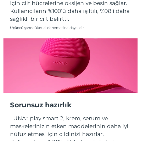
için cilt hücrelerine oksijen ve besin sağlar.
Kullanıcıların %100’ü daha ışıltılı, %98’i daha
Slovakya
Tahmini teslim tarihi
8/9/26
sağlıklı bir cilt belirtti.
Slovenya
Tahmini teslim tarihi
8/9/26
Üçüncü şahıs tüketici denemesine dayalıdır
Güney Afrika
Tahmini teslim tarihi
8/17/26
Güney Kore
Tahmini teslim tarihi
8/11/26
İspanya
Tahmini teslim tarihi
8/9/26
İsveç
Tahmini teslim tarihi
8/9/26
İsviçre
Tahmini teslim tarihi
8/9/26
Sorunsuz hazırlık
Tayvan
Tahmini teslim tarihi
8/14/26
LUNA
play smart 2, krem, serum ve
TM
maskelerinizin etken maddelerinin daha iyi
Tayland
Tahmini teslim tarihi
8/13/26
nüfuz etmesi için cildinizi hazırlar.