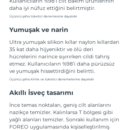
Kullanıcıların %98’i cilt bakım ürünlerinin
Türkiye
Tahmini teslim tarihi
8/10/26
daha iyi nüfuz ettiğini belirtmiştir.
Üçüncü şahıs tüketici denemesine dayalıdır
Birleşik Arap
Tahmini teslim tarihi
8/10/26
Emirlikleri
Yumuşak ve narin
Birleşik Krallık
Tahmini teslim tarihi
8/9/26
Ultra yumuşak silikon kıllar naylon kıllardan
35 kat daha hijyeniktir ve ölü deri
Amerika Birleşik
Tahmini teslim tarihi
8/10/26
hücrelerini narince sıyırırken cildi tahriş
Devletleri
etmez. Kullanıcıların %98’i daha pürüzsüz
ve yumuşak hissettirdiğini belirtti.
Özbekistan
Tahmini teslim tarihi
8/14/26
Üçüncü şahıs klinik ve tüketici denemelerine dayalıdır
Vietnam
Tahmini teslim tarihi
8/15/26
Akıllı İsveç tasarımı
İnce temas noktaları, geniş cilt alanlarını
nazikçe temizler. Kalınlarsa T bölgesi gibi
yağlı alanları temizler. Sonraki kullanım için
FOREO uygulamasında kişiselleştirilmiş