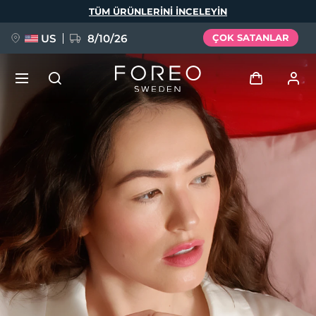
Ana
TÜM ÜRÜNLERINI INCELEYIN
içeriğe
atla
US
8/10/26
ÇOK SATANLAR
YENİ
Giriş
Dil Seçimi
BREAKING NEWS
Kullanici profi̇li̇
English
Deutsch
Español
Cihazlarım
FAQ™ Pure Beauty-Tech Elixir
Français
Italiano
Português
Siparişlerim
Polski
Svenska
Русский
Türkçe
简体中文
繁體中文
Adresim
issa™ Teeth Whitening Set
Aboneliklerim