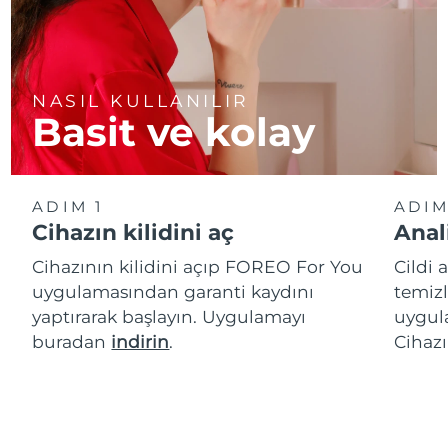
NASIL KULLANILIR
Basit ve kolay
ADIM 1
ADIM
Cihazın kilidini aç
Anal
Cihazının kilidini açıp FOREO For You
Cildi 
uygulamasından garanti kaydını
temizl
yaptırarak başlayın. Uygulamayı
uygula
buradan
indirin
.
Cihazı