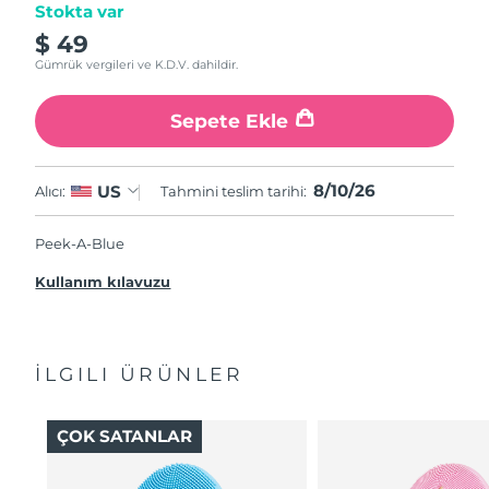
Stokta var
$ 49
Gümrük vergileri ve K.D.V. dahildir.
Sepete Ekle
8/10/26
US
Alıcı:
Tahmini teslim tarihi:
Peek-A-Blue
Kullanım kılavuzu
İLGILI ÜRÜNLER
ÇOK SATANLAR