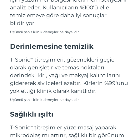
Filipinler
Tahmini teslim tarihi
8/12/26
analiz eder. Kullanıcıların %100'ü elle
temizlemeye göre daha iyi sonuçlar
Polonya
Tahmini teslim tarihi
8/10/26
bildiriyor.
Üçüncü şahıs klinik deneylerine dayalıdır
Portekiz
Tahmini teslim tarihi
8/9/26
Derinlemesine temizlik
Porto Riko
Tahmini teslim tarihi
8/11/26
T-Sonic
titreşimleri, gözenekleri geçici
TM
Katar
Tahmini teslim tarihi
8/10/26
olarak genişletir ve temas noktaları,
derindeki kiri, yağı ve makyaj kalıntılarını
Reunion
Tahmini teslim tarihi
8/14/26
gidererek sivilceleri azaltır. Kirlerin %99'unu
yok ettiği klinik olarak kanıtlıdır.
Romanya
Tahmini teslim tarihi
8/9/26
Üçüncü şahıs klinik deneylerine dayalıdır
Rusya
Tahmini teslim tarihi
8/17/26
Sağlıklı ışıltı
Suudi Arabistan
Tahmini teslim tarihi
8/10/26
T-Sonic
titreşimler yüze masaj yaparak
TM
mikrodolaşımı artırır, sağlıklı bir görünüm
Singapur
Tahmini teslim tarihi
8/11/26