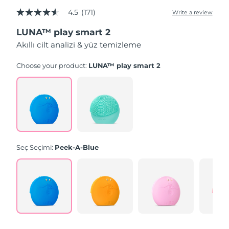
4.5
(171)
Write a review
4.5
out
LUNA™ play smart 2
of
5
Akıllı cilt analizi & yüz temizleme
stars,
average
rating
Choose your product:
LUNA™ play smart 2
value.
Read
171
Reviews.
Same
page
link.
Seç Seçimi:
Peek-A-Blue