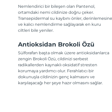
KIWI™ cilt bakımı
All acne treatment devices
All revitalizing eye massagers
Serum
issa™ Teeth Whitening Gel
Nemlendirici bir bileşen olan Pantenol,
Advanced pore care essentials
For healthy hair
18% PAP
ortamdaki nemi cildinize doğru çeker.
Transepidermal su kaybını önler, derinlemesin
Kozmetik ürünleri
Erkekler
ve kalıcı nemlendirme sağlayarak en kuru
ciltleri bile yeniler.
Antioksidan Brokoli Özü
Tüm Ürünler
Sülforafan başta olmak üzere antioksidanlarca
zengin Brokoli Özü, cildinizi serbest
radikallerden kaynaklı oksidatif stresten
korumaya yardımcı olur. Ferahlatıcı bir
FOREO APP
dokunuşla cildinizin genç kalmasını ve
HAKKINDA
karşılaşacağı her şeye hazır olmasını sağlar.