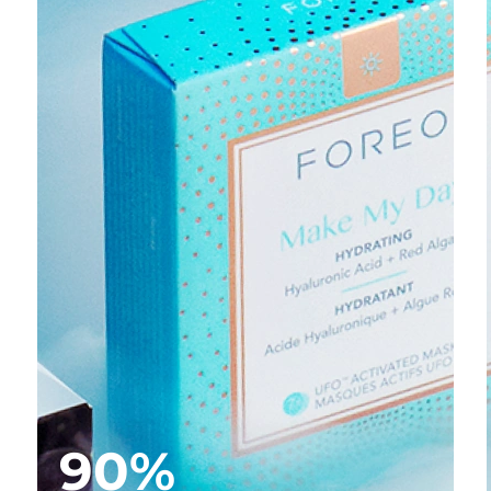
e
90%