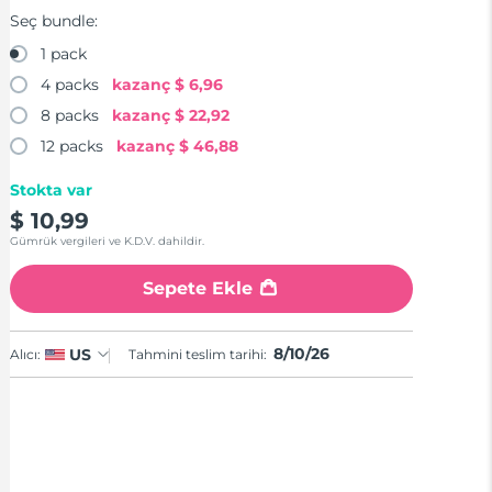
Seç bundle:
1 pack
4 packs
kazanç
$ 6,96
8 packs
kazanç
$ 22,92
12 packs
kazanç
$ 46,88
Stokta var
$ 10,99
Gümrük vergileri ve K.D.V. dahildir.
Sepete Ekle
8/10/26
US
Alıcı:
Tahmini teslim tarihi: