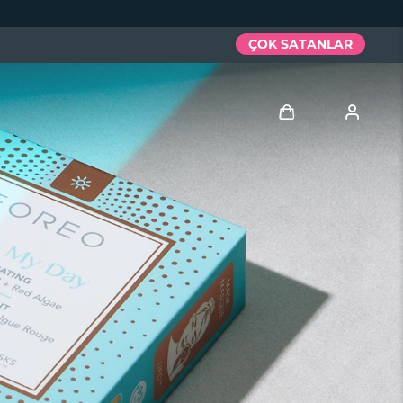
ÇOK SATANLAR
Giriş
Kullanici profi̇li̇
Cihazlarım
Siparişlerim
Adresim
Aboneliklerim