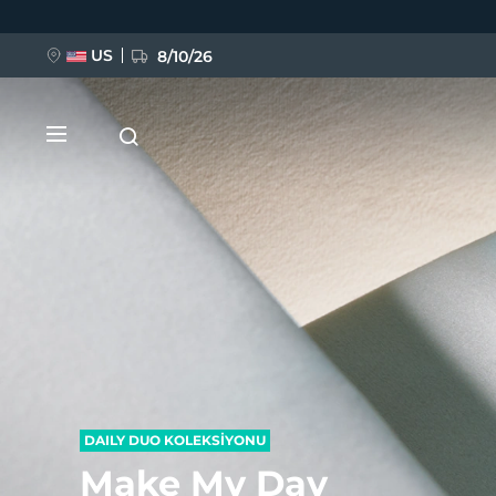
Ana
içeriğe
atla
US
8/10/26
YENİ
BREAKING NEWS
FAQ™ Pure Beauty-Tech Elixir
DAILY DUO KOLEKSİYONU
Make My Day