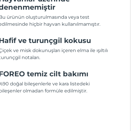
denenmemiştir
Bu ürünün oluşturulmasında veya test
edilmesinde hiçbir hayvan kullanılmamıştır.
Hafif ve turunçgil kokusu
Çiçek ve misk dokunuşları içeren elma ile ışıltılı
turunçgil notaları.
FOREO temiz cilt bakımı
%90 doğal bileşenlerle ve kara listedeki
bileşenler olmadan formüle edilmiştir.