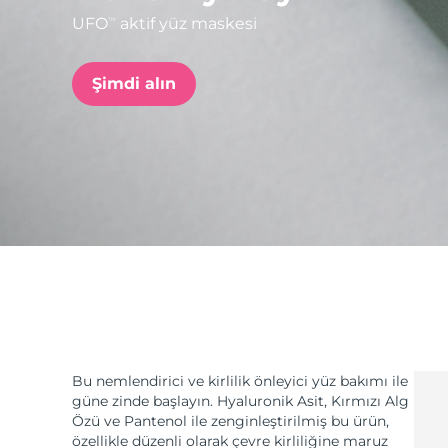
UFO
aktif yüz maskesi
TM
issa™ Teeth Whitening Set
Şimdi alın
FAQ™ Dual LED Panel
POPÜLER
Özel teklifler
Çok satanlar
Bu nemlendirici ve kirlilik önleyici yüz bakımı ile
güne zinde başlayın. Hyaluronik Asit, Kırmızı Alg
Özü ve Pantenol ile zenginleştirilmiş bu ürün,
özellikle düzenli olarak çevre kirliliğine maruz