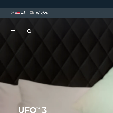
Ana
içeriğe
atla
US
8/12/26
YENİ
BREAKING NEWS
FAQ™ Pure Beauty-Tech Elixir
UFO
3
™