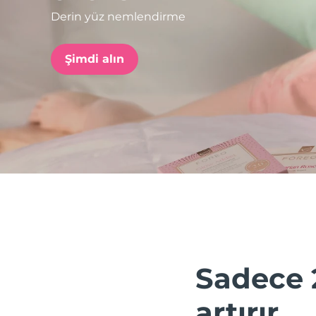
Derin yüz nemlendirme
issa™ Teeth Whitening Set
Şimdi alın
FAQ™ Dual LED Panel
POPÜLER
Özel teklifler
Çok satanlar
Sadece 
artırır.