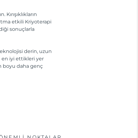
 Kırışıklıkların
tma etkili Kriyoterapi
diği sonuçlarla
knolojisi derin, uzun
n iyi ettikleri yer
gün boyu daha genç
ÖNEMLİ NOKTALAR