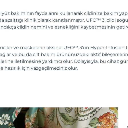
 yüz bakımının faydalarını kullanarak cildinize bakım yapın.
azalttığı klinik olarak kanıtlanmıştır. UFO™ 3, cildi soğu
aşlandıkça cildin nemini ve esnekliğini kaybetmesinin getir
ciler ve maskelerin aksine, UFO™ 3'ün Hyper-Infusion te
lar ve bu da cilt bakım ürününüzdeki aktif bileşenlerin e
klerine iletilmesine yardımcı olur. Dolayısıyla, bu cihaz 
lde hazırlık için vazgeçilmeziniz olur.