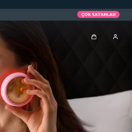
ÇOK SATANLAR
Giriş
Kullanici profi̇li̇
Cihazlarım
Siparişlerim
Adresim
Aboneliklerim