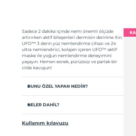
Sadece 2 dakika içinde nemi önemli ölçüde
KA
artırırken aktif bileşenleri dermisin derinine itin.
UFO™ 3 derin yüz nemlendirme cihazı ve 24
ultra nemlendirici, kolajen içeren UFO™ aktif
maske ile yoğun nemlendirme deneyimini
yaşayın. Hemen esnek, pürüzsüz ve parlak bir
cilde kavuşun!
BUNU ÖZEL YAPAN NEDİR?
Cilt nemini 2 dakikada %126 oranında
artırdığı ve kağıt maskeden daha etkili
NELER DAHİL?
olduğu klinik olarak kanıtlanmıştır.
UFO™ 3
Sadece 1 haftada kırışıklıkların görünümünü
Kullanım kılavuzu
azalttığı klinik olarak kanıtlanmıştır.
6 x UFO™ Youth Junkie 2.0 Masks, 6 x UFO™
H2Overdose 2.0 Masks, 6 x UFO™ Acai Berry
Gençleştirici maske uygulaması, ısıtma,