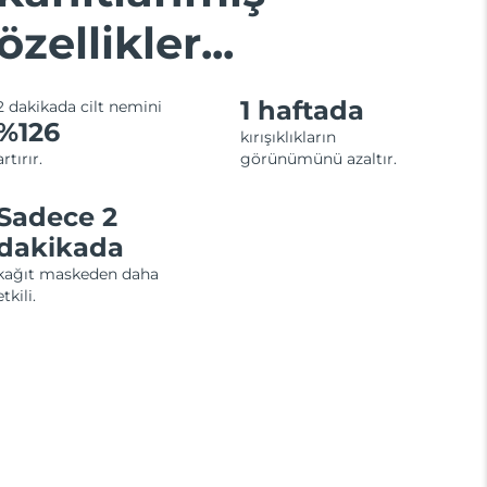
özellikler...
1 haftada
2 dakikada cilt nemini
%126
kırışıklıkların
artırır.
görünümünü azaltır.
Sadece 2
dakikada
kağıt maskeden daha
etkili.