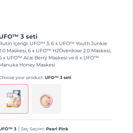
UFO™ 3 seti
Rutin içeriği: UFO™ 3, 6 x UFO™ Youth Junkie
2.0 Maskesi, 6 x UFO™ H2Overdose 2.0 Maskesi,
6 x UFO™ Acai Berry Maskesi ve 6 x UFO™
Manuka Honey Maskesi
Choose your product:
UFO™ 3 seti
UFO™ 3
Seç Seçimi:
Pearl Pink