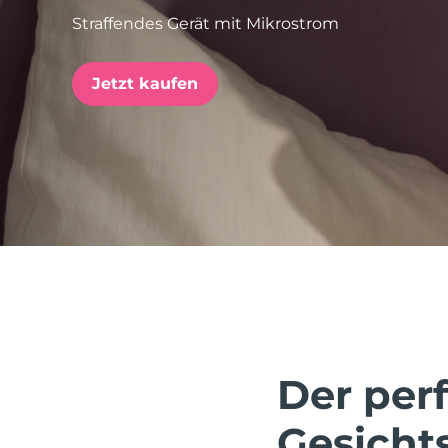
Straffendes Gerät mit Mikrostrom
issa™ Teeth Whitening Set
Jetzt kaufen
FAQ™ Dual LED Panel
BELIEBT
Sonderangebote
Bestseller
Der perf
Gesicht