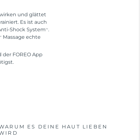
wirken und glättet
ainiert. Es ist auch
 Anti-Shock System
.
TM
Massage echte
TM
d der FOREO App
tigst.
WARUM ES DEINE HAUT LIEBEN
WIRD