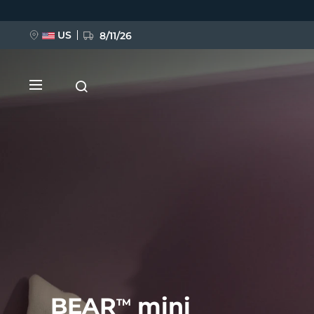
Direkt
zum
Inhalt
US
8/11/26
NEU
BREAKING NEWS
FAQ™ Pure Beauty-Tech Elixir
BEAR
mini
TM