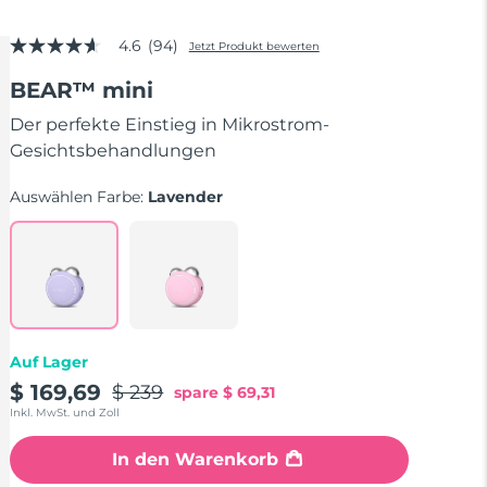
4.6
(94)
Jetzt Produkt bewerten
4.6
von
BEAR™ mini
5
Sternen,
Durchschnittswert
Der perfekte Einstieg in Mikrostrom-
der
Gesichtsbehandlungen
Bewertung.
Read
94
Auswählen Farbe:
Lavender
Reviews.
Link
auf
derselben
Seite.
Auf Lager
$ 169,69
$ 239
spare
$ 69,31
Inkl. MwSt. und Zoll
In den Warenkorb