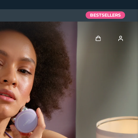
BESTSELLERS
Anmelden
Benutzerkonto
Meine Geräte
Meine Bestellungen
Meine Adressen
Meine Abonnements