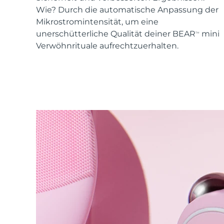
KIWI™ skincare
All acne treatment devices
All revitalizing eye massagers
Serum
Wie? Durch die automatische Anpassung der
issa™ Teeth Whitening Gel
Advanced pore care essentials
For healthy hair
Mikrostromintensität, um eine
18% PAP
unerschütterliche Qualität deiner BEAR
mini
TM
Kosmetik
Männer
Verwöhnrituale aufrechtzuerhalten.
Kaufe alles
FOREO APP
ÜBER