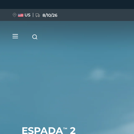
Direkt
zum
Inhalt
US
8/10/26
NEU
BREAKING NEWS
FAQ™ Pure Beauty-Tech Elixir
ESPADA
2
™