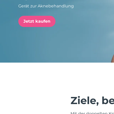
Gerät zur Aknebehandlung
issa™ Teeth Whitening Set
Jetzt kaufen
FAQ™ Dual LED Panel
BELIEBT
Sonderangebote
Bestseller
Ziele, 
Mit der doppelten Kr