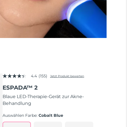
4.4
(155)
Jetzt Produkt bewerten
4.4
von
ESPADA™ 2
5
Sternen,
Durchschnittswert
Blaue LED-Therapie-Gerät zur Akne-
der
Behandlung
Bewertung.
Read
155
Auswählen Farbe:
Cobalt Blue
Reviews.
Link