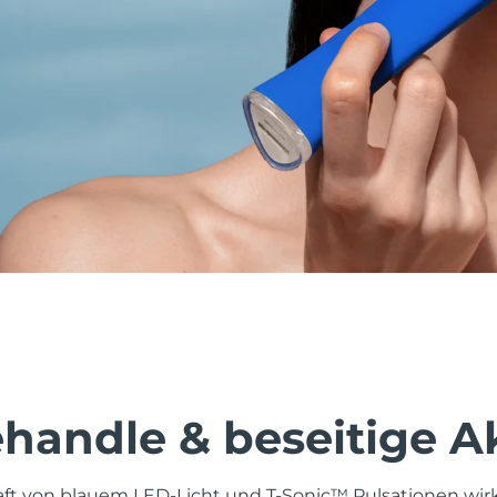
behandle & beseitige 
aft von blauem LED-Licht und T-Sonic™ Pulsationen wi