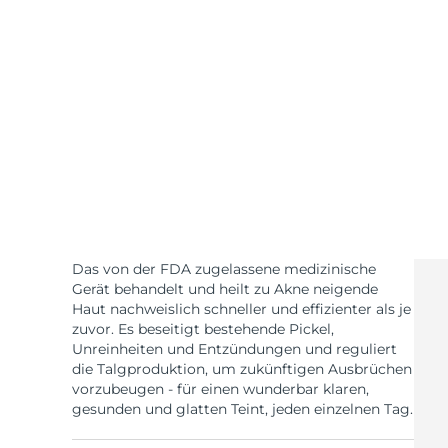
KIWI™ skincare
All acne treatment devices
All revitalizing eye massagers
Serum
issa™ Teeth Whitening Gel
Advanced pore care essentials
For healthy hair
18% PAP
Kosmetik
Männer
Kaufe alles
Das von der FDA zugelassene medizinische
FOREO APP
Gerät behandelt und heilt zu Akne neigende
Haut nachweislich schneller und effizienter als je
zuvor. Es beseitigt bestehende Pickel,
ÜBER
Unreinheiten und Entzündungen und reguliert
die Talgproduktion, um zukünftigen Ausbrüchen
vorzubeugen - für einen wunderbar klaren,
gesunden und glatten Teint, jeden einzelnen Tag.