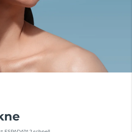
Akne
rkt ESPADA™ 2 schnell