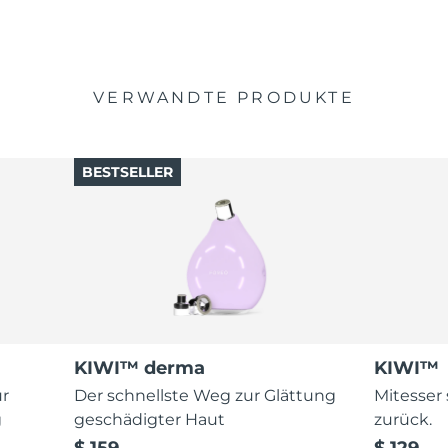
VERWANDTE PRODUKTE
BESTSELLER
KIWI™ derma
KIWI™
ur
Der schnellste Weg zur Glättung
Mitesser
g
geschädigter Haut
zurück.
$ 159
$ 129