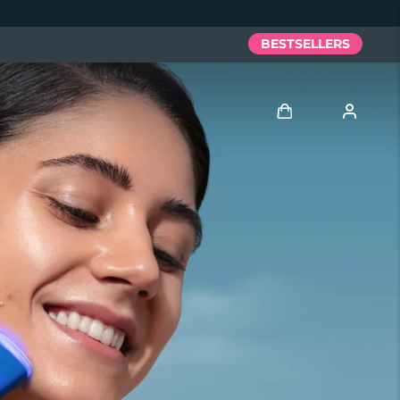
BESTSELLERS
Anmelden
Benutzerkonto
Meine Geräte
Meine Bestellungen
Meine Adressen
Meine Abonnements